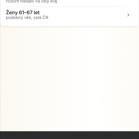
rozšířit hledání na celý kraj
Ženy 61–67 let
chevron_right
podobný věk, celá ČR