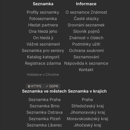
Seznamka
Informace
Profily seznamky
O seznamce Známost
Fotoseznamka
Časté otázky
Hledat partnera
Srovnání seznamek
Ona hledá jeho
Slovník pojmů
On hledá ji
Známost v číslech
Vážné seznámení
Podmínky užití
Seznamka pro seniory
Ochrana soukromí
Katalog kategorií
Seznamování
Registrace zdarma
Nápověda k seznamce
Kontakt
Instalace v Chrome
🔒 HTTPS
✓ GDPR
Seznamka ve městech
Seznamka v krajích
Seznamka Praha
Praha
Seznamka Brno
Středočeský kraj
Seznamka Ostrava
Jihomoravský kraj
Seznamka Plzeň
Moravskoslezský kraj
Seznamka Liberec
Jihočeský kraj