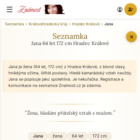
Známost
☰
person_add
account_circle
Seznamka
Královehradecký kraj
Hradec Králové
Jana
Seznamka
✕
Jana 64 let 172 cm Hradec Králové
Jana je žena (64 let, 172 cm) z Hradce Králové, s blond vlasy,
hnědýma očima, štíhlé postavy. Hledá kamarádský vztah navždy.
Jana se popisuje jako spolehlivá. Je nekuřačka. Registrace a
komunikace na seznamce Znamost.cz je zdarma.
“
”
O mně - seznamka profil
Žena, hledám přátelský vztah s mužem.
Jana
žena
64 let
172 cm