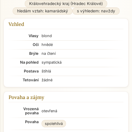
Královehradecký kraj (Hradec Králové)
hledám vztah: kamarádský
s výhledem: navždy
Vzhled
Vlasy
blond
Oči
hnědé
Brýle
na čtení
Na pohled
sympatická
Postava
štíhlá
Tetování
žádné
Povaha a zájmy
Vrozená
otevřená
povaha
Povaha
spolehlivá