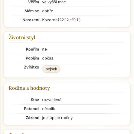
Věřím
ve vyšší moc
Mám se
dobře
Narození
Kozoroh
(22.12.-19.1.)
Životní styl
Kouřím
ne
Popíjím
občas
Zvířátko
pejsek
Rodina a hodnoty
Stav
rozvedená
Potomci
několik
Zázemí
je z úplné rodiny