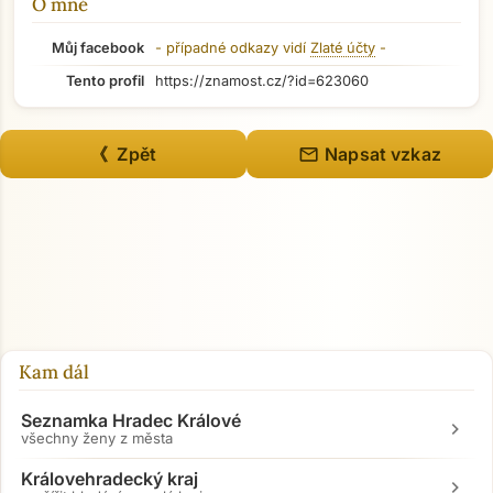
O mně
Můj facebook
- případné odkazy vidí
Zlaté účty
-
Tento profil
https://znamost.cz/?id=623060
mail
《 Zpět
Napsat vzkaz
Přejít na hlavní obsah
Kam dál
Seznamka Hradec Králové
chevron_right
všechny ženy z města
Královehradecký kraj
chevron_right