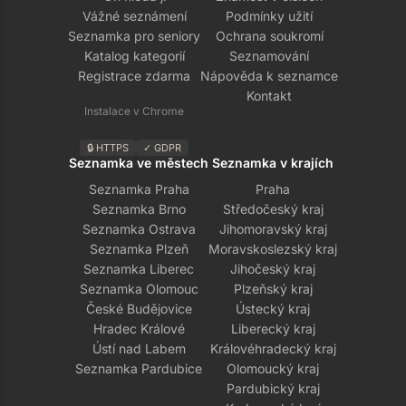
Vážné seznámení
Podmínky užití
Seznamka pro seniory
Ochrana soukromí
Katalog kategorií
Seznamování
Registrace zdarma
Nápověda k seznamce
Kontakt
Instalace v Chrome
🔒 HTTPS
✓ GDPR
Seznamka ve městech
Seznamka v krajích
Seznamka Praha
Praha
Seznamka Brno
Středočeský kraj
Seznamka Ostrava
Jihomoravský kraj
Seznamka Plzeň
Moravskoslezský kraj
Seznamka Liberec
Jihočeský kraj
Seznamka Olomouc
Plzeňský kraj
České Budějovice
Ústecký kraj
Hradec Králové
Liberecký kraj
Ústí nad Labem
Královéhradecký kraj
Seznamka Pardubice
Olomoucký kraj
Pardubický kraj