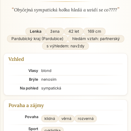
“
”
O mně - seznamka profil
Obyčejná sympatická holka hledá a uvidí se co????
Lenka
žena
42 let
169 cm
Pardubický kraj (Pardubice)
hledám vztah: partnerský
s výhledem: navždy
Vzhled
Vlasy
blond
Brýle
nenosím
Na pohled
sympatická
Povaha a zájmy
Povaha
klidná
věrná
rozverná
Sport
cyklistika