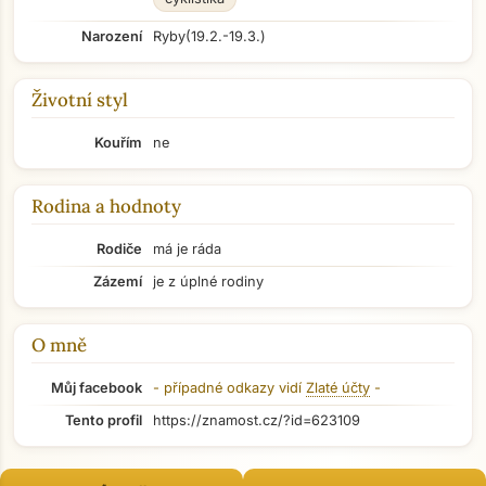
Narození
Ryby
(19.2.-19.3.)
Životní styl
Kouřím
ne
Rodina a hodnoty
Rodiče
má je ráda
Zázemí
je z úplné rodiny
O mně
Můj facebook
- případné odkazy vidí
Zlaté účty
-
Tento profil
https://znamost.cz/?id=623109