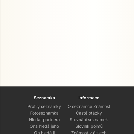
Seznamka
Informace
Profily seznamky
O seznamce Známost
Fotoseznamka
Časté otázky
Hledat partnera
Srovnání seznamek
Ona hledá jeho
Slovník pojmů
On hledá ji
Známost v číslech