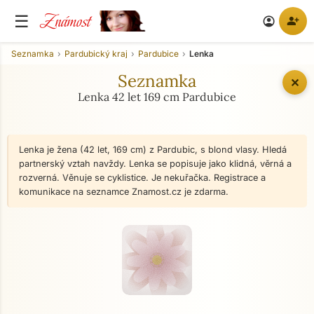
Známost
☰
person_add
account_circle
Seznamka
Pardubický kraj
Pardubice
Lenka
Seznamka
✕
Lenka 42 let 169 cm Pardubice
Lenka je žena (42 let, 169 cm) z Pardubic, s blond vlasy. Hledá
partnerský vztah navždy. Lenka se popisuje jako klidná, věrná a
rozverná. Věnuje se cyklistice. Je nekuřačka. Registrace a
komunikace na seznamce Znamost.cz je zdarma.