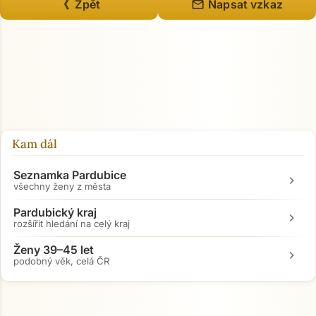
mail
《 Zpět
Napsat vzkaz
Přejít na hlavní obsah
Kam dál
Seznamka Pardubice
chevron_right
všechny ženy z města
Pardubický kraj
chevron_right
rozšířit hledání na celý kraj
Ženy 39–45 let
chevron_right
podobný věk, celá ČR