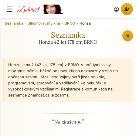
Známost
☰
person_add
account_circle
Seznamka
Jihomoravský kraj
BRNO
Honza
Seznamka
✕
Honza 42 let 178 cm BRNO
Honza je muž (42 let, 178 cm) z BRNO, s hnědými vlasy,
modrýma očima, běžné postavy. Hledá nezávazný vztah na
občasná setkání. Mezi jeho zájmy patří jízda na kole,
programování, studování a vzdělávání. Je nekuřák, s
vysokoškolským vzděláním. Registrace a komunikace na
seznamce Znamost.cz je zdarma.
“
”
O mně - seznamka profil
Na zkušenou