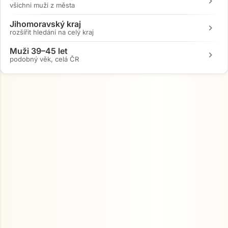
chevron_right
všichni muži z města
Jihomoravský kraj
chevron_right
rozšířit hledání na celý kraj
Muži 39–45 let
chevron_right
podobný věk, celá ČR