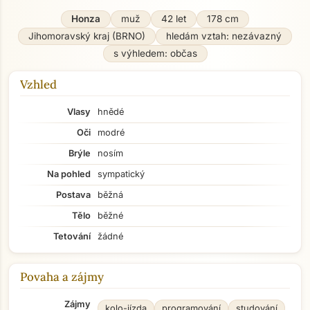
Honza
muž
42 let
178 cm
Jihomoravský kraj (BRNO)
hledám vztah: nezávazný
s výhledem: občas
Vzhled
Vlasy
hnědé
Oči
modré
Brýle
nosím
Na pohled
sympatický
Postava
běžná
Tělo
běžné
Tetování
žádné
Povaha a zájmy
Zájmy
kolo-jízda
programování
studování