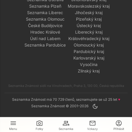
Seznamka Plzeň
Moravskoslezský kraj
Seznamka Liberec
Jihočeský kraj
Seznamka Olomouc
Plzeňský kraj
České Budějovice
Ústecký kraj
Hradec Králové
Liberecký kraj
Ústí nad Labem
Královéhradecký kraj
Seznamka Pardubice
Olomoucký kraj
Pardubický kraj
Karlovarský kraj
Vysočina
Zlínský kraj
Seznamka Známost sídlí na Vinohradech, Praha 3, 130 00, Česká republika
Seznamka Známost má 70 729 členů, seznamujete se už 25 let
♥
dark_mode
Seznamka Známost © 2001–2026
menu
camera_alt
group
mail
account_circle
Menu
Fotky
Seznamka
Vzkazy
Přihlásit