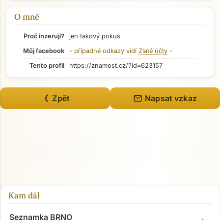
O mně
Proč inzeruji?
jen takový pokus
Můj facebook
- případné odkazy vidí
Zlaté účty
-
Tento profil
https://znamost.cz/?id=623157
mail
《 Zpět
Napsat vzkaz
Přejít na hlavní obsah
Kam dál
Seznamka BRNO