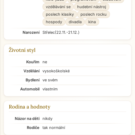
vzdělávání se
hudební nástroj
poslech klasiky
poslech rocku
hospody
divadla
kina
Narození
Střelec
(22.11.-21.12.)
Životní styl
Kouřím
ne
Vzdělání
vysokoškolské
Bydlení
ve svém
Automobil
vlastním
Rodina a hodnoty
Názor na děti
nikdy
Rodiče
tak normální