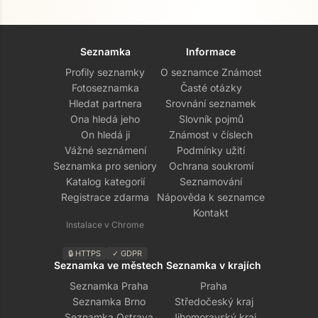
Seznamka
Informace
Profily seznamky
O seznamce Známost
Fotoseznamka
Časté otázky
Hledat partnera
Srovnání seznamek
Ona hledá jeho
Slovník pojmů
On hledá ji
Známost v číslech
Vážné seznámení
Podmínky užití
Seznamka pro seniory
Ochrana soukromí
Katalog kategorií
Seznamování
Registrace zdarma
Nápověda k seznamce
Kontakt
Instalace v Chrome
🔒 HTTPS
✓ GDPR
Seznamka ve městech
Seznamka v krajích
Seznamka Praha
Praha
Seznamka Brno
Středočeský kraj
Seznamka Ostrava
Jihomoravský kraj