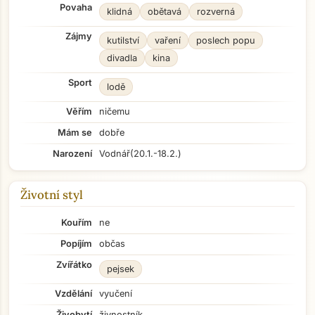
Povaha
klidná
obětavá
rozverná
Zájmy
kutilství
vaření
poslech popu
divadla
kina
Sport
lodě
Věřím
ničemu
Mám se
dobře
Narození
Vodnář
(20.1.-18.2.)
Životní styl
Kouřím
ne
Popíjím
občas
Zvířátko
pejsek
Vzdělání
vyučení
Živobytí
živnostník