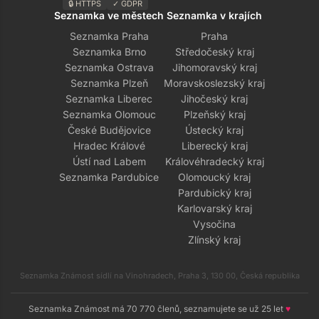
🔒 HTTPS
✓ GDPR
Seznamka ve městech
Seznamka v krajích
Seznamka Praha
Praha
Seznamka Brno
Středočeský kraj
Seznamka Ostrava
Jihomoravský kraj
Seznamka Plzeň
Moravskoslezský kraj
Seznamka Liberec
Jihočeský kraj
Seznamka Olomouc
Plzeňský kraj
České Budějovice
Ústecký kraj
Hradec Králové
Liberecký kraj
Ústí nad Labem
Královéhradecký kraj
Seznamka Pardubice
Olomoucký kraj
Pardubický kraj
Karlovarský kraj
Vysočina
Zlínský kraj
Seznamka Známost sídlí na Vinohradech, Praha 3, 130 00, Česká republika
Seznamka Známost má 70 770 členů, seznamujete se už 25 let
♥