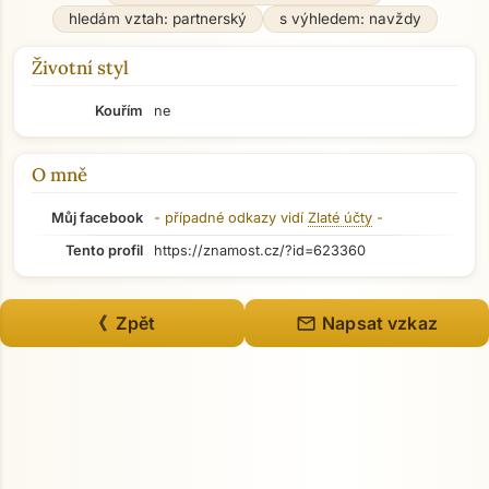
hledám vztah: partnerský
s výhledem: navždy
Životní styl
Kouřím
ne
O mně
Můj facebook
- případné odkazy vidí
Zlaté účty
-
Tento profil
https://znamost.cz/?id=623360
mail
《 Zpět
Napsat vzkaz