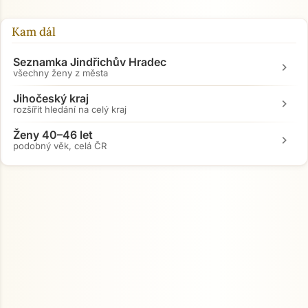
Kam dál
Seznamka Jindřichův Hradec
chevron_right
všechny ženy z města
Jihočeský kraj
chevron_right
rozšířit hledání na celý kraj
Ženy 40–46 let
chevron_right
podobný věk, celá ČR
Přejít na hlavní obsah