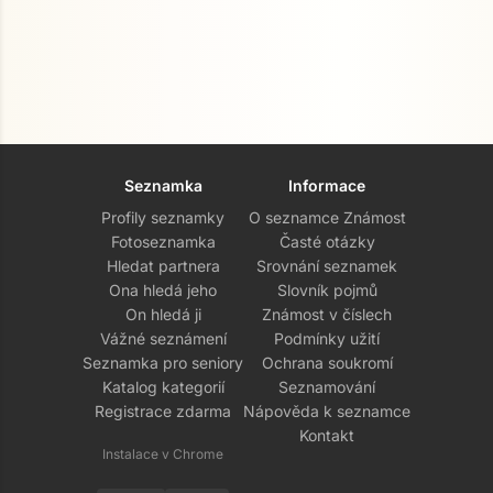
Seznamka
Informace
Profily seznamky
O seznamce Známost
Fotoseznamka
Časté otázky
Hledat partnera
Srovnání seznamek
Ona hledá jeho
Slovník pojmů
On hledá ji
Známost v číslech
Vážné seznámení
Podmínky užití
Seznamka pro seniory
Ochrana soukromí
Katalog kategorií
Seznamování
Registrace zdarma
Nápověda k seznamce
Kontakt
Instalace v Chrome