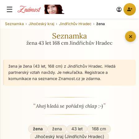
Známost
☰
person_add
account_circle
Seznamka
Jihočeský kraj
Jindřichův Hradec
žena
Seznamka
✕
žena 43 let 168 cm Jindřichův Hradec
žena je žena (43 let, 168 cm) z Jindřichův Hradec. Hledá
partnerský vztah navždy. Je nekuřačka. Registrace a
komunikace na seznamce Znamost.cz je zdarma.
“
”
O mně - seznamka profil
Ahoj hledá se pořádný chlap :-)
žena
žena
43 let
168 cm
Jihočeský kraj (Jindřichův Hradec)