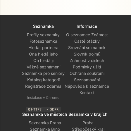
Seznamka
Informace
Profily seznamky
O seznamce Známost
Fotoseznamka
Časté otázky
Hledat partnera
Srovnání seznamek
Ona hledá jeho
Slovník pojmů
On hledá ji
Známost v číslech
Vážné seznámení
Podmínky užití
Seznamka pro seniory
Ochrana soukromí
Přejít na hlavní obsah
Katalog kategorií
Seznamování
Registrace zdarma
Nápověda k seznamce
Kontakt
Instalace v Chrome
🔒 HTTPS
✓ GDPR
Seznamka ve městech
Seznamka v krajích
Seznamka Praha
Praha
Seznamka Brno
Středočeský kraj