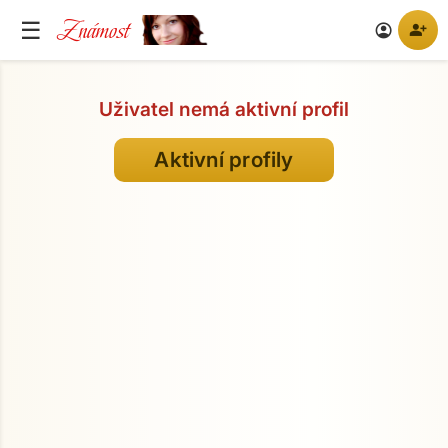
Známost
☰
person_add
account_circle
Uživatel nemá aktivní profil
Aktivní profily