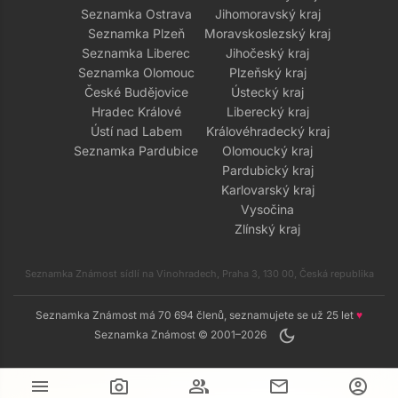
Seznamka Ostrava
Jihomoravský kraj
Seznamka Plzeň
Moravskoslezský kraj
Seznamka Liberec
Jihočeský kraj
Seznamka Olomouc
Plzeňský kraj
České Budějovice
Ústecký kraj
Hradec Králové
Liberecký kraj
Ústí nad Labem
Královéhradecký kraj
Seznamka Pardubice
Olomoucký kraj
Pardubický kraj
Karlovarský kraj
Vysočina
Zlínský kraj
Seznamka Známost sídlí na Vinohradech, Praha 3, 130 00, Česká republika
Seznamka Známost má 70 694 členů, seznamujete se už 25 let
♥
dark_mode
Seznamka Známost © 2001–2026
menu
camera_alt
group
mail
account_circle