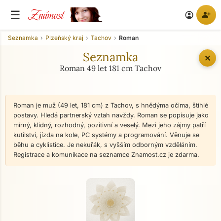
Známost
☰
person_add
account_circle
Seznamka
Plzeňský kraj
Tachov
Roman
Seznamka
✕
Roman 49 let 181 cm Tachov
Roman je muž (49 let, 181 cm) z Tachov, s hnědýma očima, štíhlé
postavy. Hledá partnerský vztah navždy. Roman se popisuje jako
mírný, klidný, rozhodný, pozitivní a veselý. Mezi jeho zájmy patří
kutilství, jízda na kole, PC systémy a programování. Věnuje se
běhu a cyklistice. Je nekuřák, s vyšším odborným vzděláním.
Registrace a komunikace na seznamce Znamost.cz je zdarma.