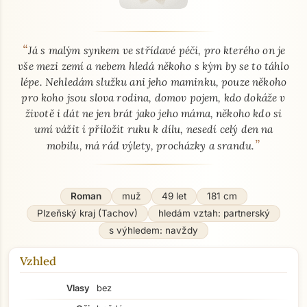
“
O mně - seznamka profil
Já s malým synkem ve střídavé péči, pro kterého on je
vše mezi zemí a nebem hledá někoho s kým by se to táhlo
lépe. Nehledám služku ani jeho maminku, pouze někoho
pro koho jsou slova rodina, domov pojem, kdo dokáže v
životě i dát ne jen brát jako jeho máma, někoho kdo si
umí vážit i přiložit ruku k dílu, nesedí celý den na
”
mobilu, má rád výlety, procházky a srandu.
Roman
muž
49 let
181 cm
Plzeňský kraj (Tachov)
hledám vztah: partnerský
s výhledem: navždy
Vzhled
Vlasy
bez