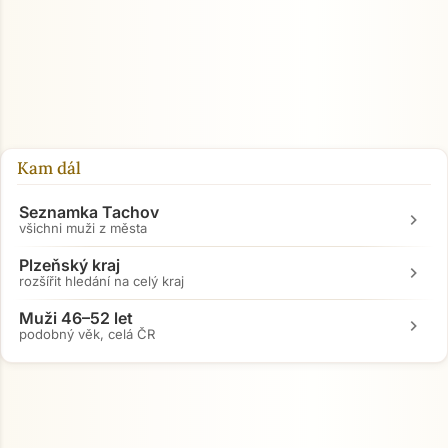
Kam dál
Seznamka Tachov
chevron_right
všichni muži z města
Plzeňský kraj
chevron_right
rozšířit hledání na celý kraj
Muži 46–52 let
chevron_right
podobný věk, celá ČR