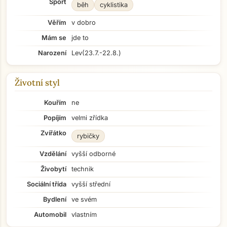
Sport
běh
cyklistika
Věřím
v dobro
Mám se
jde to
Narození
Lev
(23.7.-22.8.)
Životní styl
Kouřím
ne
Popíjím
velmi zřídka
Zvířátko
rybičky
Vzdělání
vyšší odborné
Živobytí
technik
Sociální třída
vyšší střední
Bydlení
ve svém
Automobil
vlastním