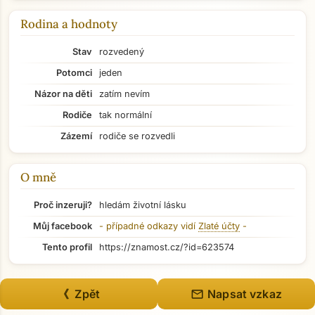
Rodina a hodnoty
Stav
rozvedený
Potomci
jeden
Přejít na hlavní obsah
Názor na děti
zatím nevím
Rodiče
tak normální
Zázemí
rodiče se rozvedli
O mně
Proč inzeruji?
hledám životní lásku
Můj facebook
- případné odkazy vidí
Zlaté účty
-
Tento profil
https://znamost.cz/?id=623574
mail
《 Zpět
Napsat vzkaz