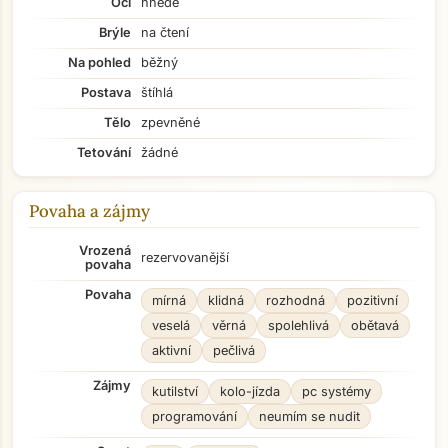
Oči
hnědé
Brýle
na čtení
Na pohled
běžný
Postava
štíhlá
Tělo
zpevněné
Tetování
žádné
Povaha a zájmy
Vrozená
rezervovanější
povaha
Povaha
mírná
klidná
rozhodná
pozitivní
veselá
věrná
spolehlivá
obětavá
aktivní
pečlivá
Zájmy
kutilství
kolo-jízda
pc systémy
programování
neumím se nudit