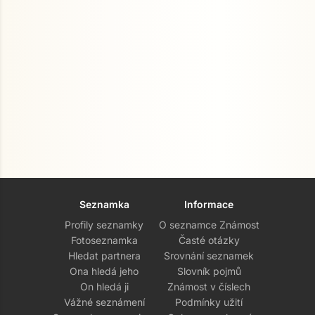
Seznamka
Informace
Profily seznamky
O seznamce Známost
Fotoseznamka
Časté otázky
Hledat partnera
Srovnání seznamek
Ona hledá jeho
Slovník pojmů
On hledá ji
Známost v číslech
Vážné seznámení
Podmínky užití