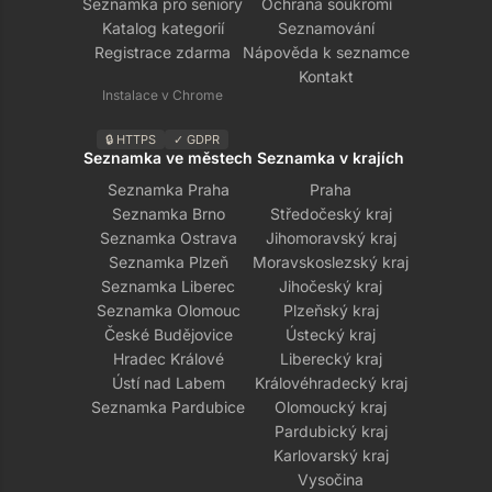
Seznamka pro seniory
Ochrana soukromí
Katalog kategorií
Seznamování
Registrace zdarma
Nápověda k seznamce
Kontakt
Instalace v Chrome
🔒 HTTPS
✓ GDPR
Seznamka ve městech
Seznamka v krajích
Seznamka Praha
Praha
Seznamka Brno
Středočeský kraj
Seznamka Ostrava
Jihomoravský kraj
Seznamka Plzeň
Moravskoslezský kraj
Seznamka Liberec
Jihočeský kraj
Seznamka Olomouc
Plzeňský kraj
České Budějovice
Ústecký kraj
Hradec Králové
Liberecký kraj
Ústí nad Labem
Královéhradecký kraj
Seznamka Pardubice
Olomoucký kraj
Pardubický kraj
Karlovarský kraj
Vysočina