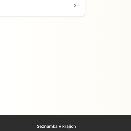
chevron_right
Seznamka v krajích