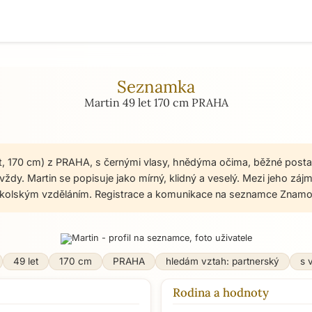
Seznamka
Martin 49 let 170 cm PRAHA
et, 170 cm) z PRAHA, s černými vlasy, hnědýma očima, běžné posta
ždy. Martin se popisuje jako mírný, klidný a veselý. Mezi jeho záj
školským vzděláním. Registrace a komunikace na seznamce Znamos
49 let
170 cm
PRAHA
hledám vztah: partnerský
s 
Rodina a hodnoty