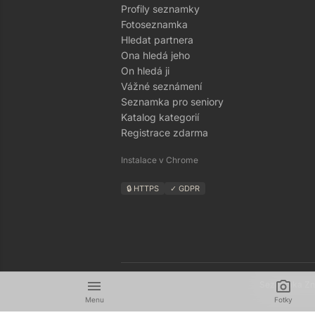
Profily seznamky
Fotoseznamka
Hledat partnera
Ona hledá jeho
On hledá ji
Vážné seznámení
Seznamka pro seniory
Katalog kategorií
Registrace zdarma
Instalace v Chrome
🔒 HTTPS
✓ GDPR
menu
camera_alt
Seznamka Zná
Menu
Fotky