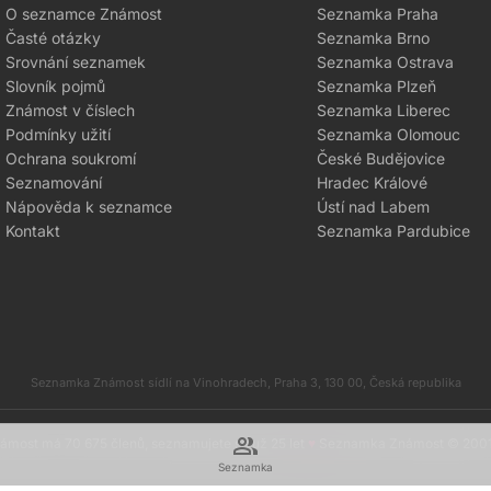
O seznamce Známost
Seznamka Praha
Časté otázky
Seznamka Brno
Srovnání seznamek
Seznamka Ostrava
Slovník pojmů
Seznamka Plzeň
Známost v číslech
Seznamka Liberec
Podmínky užití
Seznamka Olomouc
Ochrana soukromí
České Budějovice
Seznamování
Hradec Králové
Nápověda k seznamce
Ústí nad Labem
Kontakt
Seznamka Pardubice
Seznamka Známost sídlí na Vinohradech, Praha 3, 130 00, Česká republika
group
most má 70 675 členů, seznamujete se už 25 let
♥
Seznamka Známost © 200
Seznamka