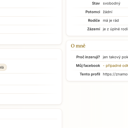
Stav
svobodný
Potomci
žádní
Rodiče
má je rád
Zázemí
je z úplné rod
O mně
Proč inzeruji?
jen takový po
Můj facebook
- případné od
elá
Tento profil
https://znamo