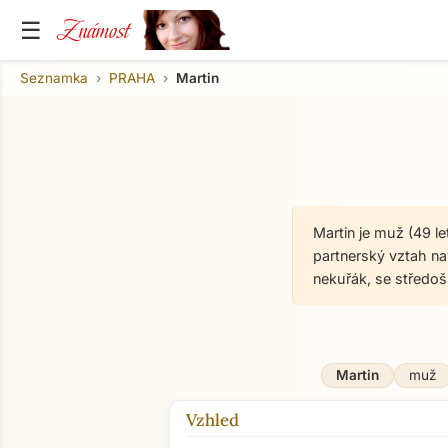
Známost
☰
Seznamka
PRAHA
Martin
Martin je muž (49 l
partnerský vztah nav
nekuřák, se středo
Martin
muž
Vzhled