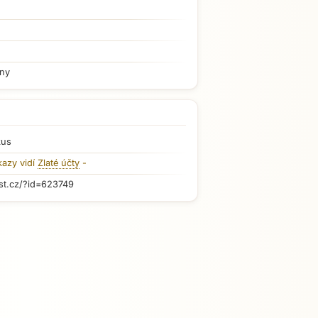
iny
kus
kazy vidí
Zlaté účty
-
st.cz/?id=623749