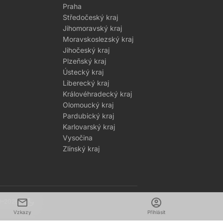
Praha
Středočeský kraj
Jihomoravský kraj
Moravskoslezský kraj
Jihočeský kraj
Plzeňský kraj
Ústecký kraj
Liberecký kraj
Královéhradecký kraj
Olomoucký kraj
Pardubický kraj
Karlovarský kraj
Vysočina
Zlínský kraj
mail
dark_mode
account_circle
1–2026
Vzkazy
Přihlásit