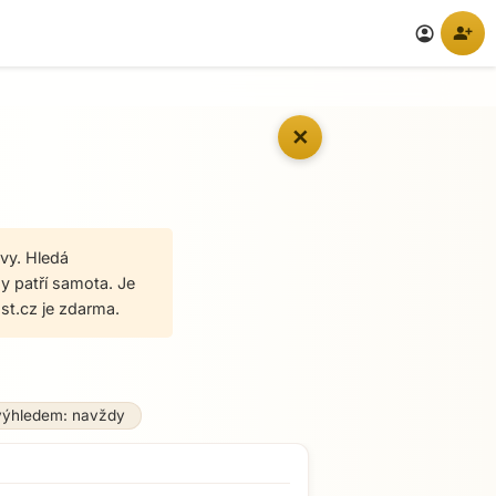
person_add
account_circle
✕
vy. Hledá
my patří samota. Je
t.cz je zdarma.
výhledem: navždy