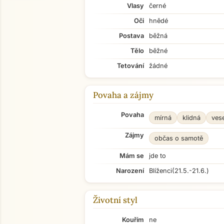
Vlasy
černé
Oči
hnědé
Postava
běžná
Tělo
běžné
Tetování
žádné
Povaha a zájmy
Povaha
mírná
klidná
ves
Zájmy
občas o samotě
Mám se
jde to
Narození
Blíženci
(21.5.-21.6.)
Životní styl
Kouřím
ne