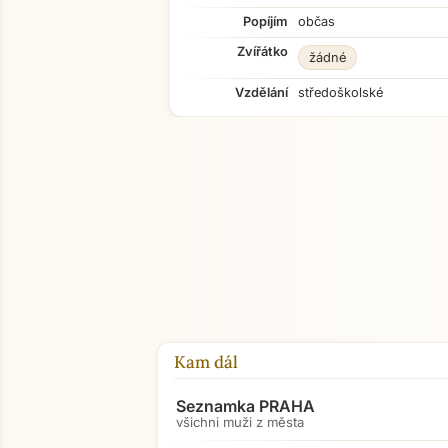
Popíjím
občas
Zvířátko
žádné
Vzdělání
středoškolské
Kam dál
Seznamka PRAHA
všichni muži z města