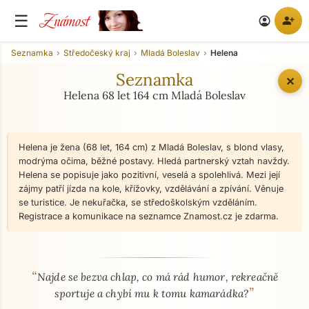
Známost
☰
person_add
account_circle
Seznamka
Středočeský kraj
Mladá Boleslav
Helena
Seznamka
✕
Helena 68 let 164 cm Mladá Boleslav
Helena je žena (68 let, 164 cm) z Mladá Boleslav, s blond vlasy,
modrýma očima, běžné postavy. Hledá partnerský vztah navždy.
Helena se popisuje jako pozitivní, veselá a spolehlivá. Mezi její
zájmy patří jízda na kole, křížovky, vzdělávání a zpívání. Věnuje
se turistice. Je nekuřačka, se středoškolským vzděláním.
Registrace a komunikace na seznamce Znamost.cz je zdarma.
“
O mně - seznamka profil
Najde se bezva chlap, co má rád humor, rekreačně
”
sportuje a chybí mu k tomu kamarádka?