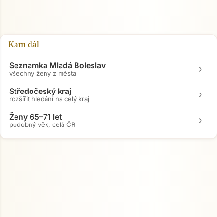
Kam dál
Seznamka Mladá Boleslav
chevron_right
všechny ženy z města
Středočeský kraj
chevron_right
rozšířit hledání na celý kraj
Ženy 65–71 let
chevron_right
podobný věk, celá ČR