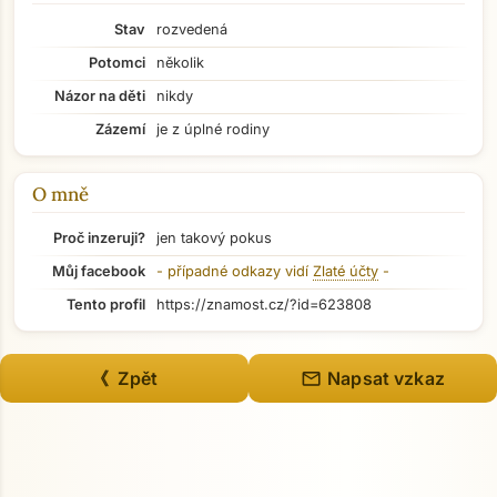
Stav
rozvedená
Potomci
několik
Názor na děti
nikdy
Zázemí
je z úplné rodiny
O mně
Proč inzeruji?
jen takový pokus
Můj facebook
- případné odkazy vidí
Zlaté účty
-
Tento profil
https://znamost.cz/?id=623808
Přejít na hlavní obsah
mail
《 Zpět
Napsat vzkaz