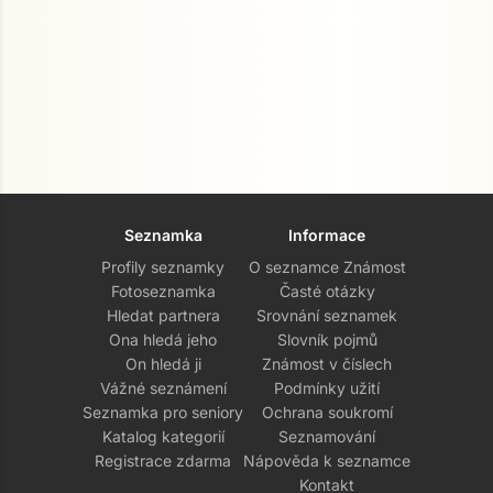
Seznamka
Informace
Profily seznamky
O seznamce Známost
Fotoseznamka
Časté otázky
Hledat partnera
Srovnání seznamek
Ona hledá jeho
Slovník pojmů
On hledá ji
Známost v číslech
Vážné seznámení
Podmínky užití
Seznamka pro seniory
Ochrana soukromí
Katalog kategorií
Seznamování
Registrace zdarma
Nápověda k seznamce
Kontakt