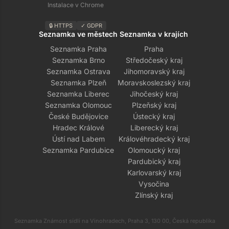
Instalace v Chrome
🔒 HTTPS
✓ GDPR
Seznamka ve městech
Seznamka v krajích
Seznamka Praha
Praha
Seznamka Brno
Středočeský kraj
Seznamka Ostrava
Jihomoravský kraj
Seznamka Plzeň
Moravskoslezský kraj
Seznamka Liberec
Jihočeský kraj
Seznamka Olomouc
Plzeňský kraj
České Budějovice
Ústecký kraj
Hradec Králové
Liberecký kraj
Ústí nad Labem
Královéhradecký kraj
Seznamka Pardubice
Olomoucký kraj
Pardubický kraj
Karlovarský kraj
Vysočina
Zlínský kraj
Seznamka Známost sídlí na Vinohradech, Praha 3, 130 00, Česká republika