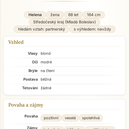
Helena
žena
68 let
164 cm
Středočeský kraj (Mladá Boleslav)
hledám vztah: partnerský
s výhledem: navždy
Vzhled
Vlasy
blond
Oči
modré
Brýle
na čtení
Postava
běžná
Tetování
žádné
Povaha a zájmy
Povaha
pozitivní
veselá
spolehlivá
Zájmy