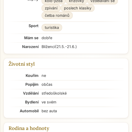
kolo-jízda
křížovky
vzdělávání se
zpívání
poslech klasiky
četba románů
Sport
turistika
Mám se
dobře
Narození
Blíženci
(21.5.-21.6.)
Životní styl
Kouřím
ne
Popíjím
občas
Vzdělání
středoškolské
Bydlení
ve svém
Automobil
bez auta
Rodina a hodnoty