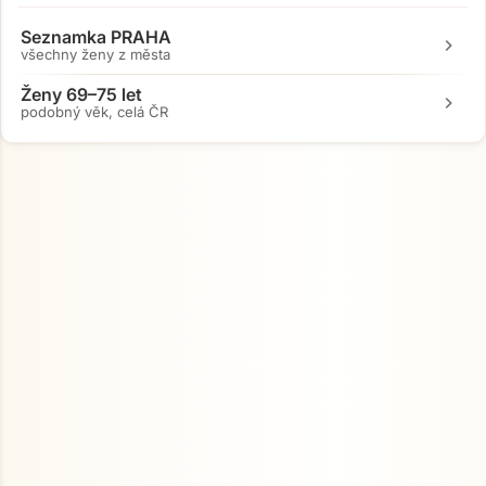
Seznamka PRAHA
chevron_right
všechny ženy z města
Ženy 69–75 let
chevron_right
podobný věk, celá ČR