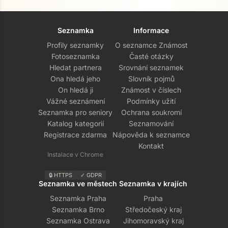
Seznamka
Informace
Profily seznamky
O seznamce Známost
Fotoseznamka
Časté otázky
Hledat partnera
Srovnání seznamek
Ona hledá jeho
Slovník pojmů
On hledá ji
Známost v číslech
Vážné seznámení
Podmínky užití
Seznamka pro seniory
Ochrana soukromí
Katalog kategorií
Seznamování
Registrace zdarma
Nápověda k seznamce
Kontakt
Instalace v Chrome
🔒 HTTPS
✓ GDPR
Seznamka ve městech
Seznamka v krajích
Seznamka Praha
Praha
Seznamka Brno
Středočeský kraj
Seznamka Ostrava
Jihomoravský kraj