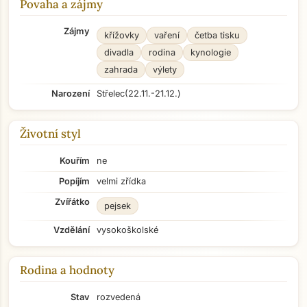
Povaha a zájmy
Zájmy
křížovky
vaření
četba tisku
divadla
rodina
kynologie
zahrada
výlety
Narození
Střelec
(22.11.-21.12.)
Životní styl
Kouřím
ne
Popíjím
velmi zřídka
Zvířátko
pejsek
Vzdělání
vysokoškolské
Rodina a hodnoty
Stav
rozvedená