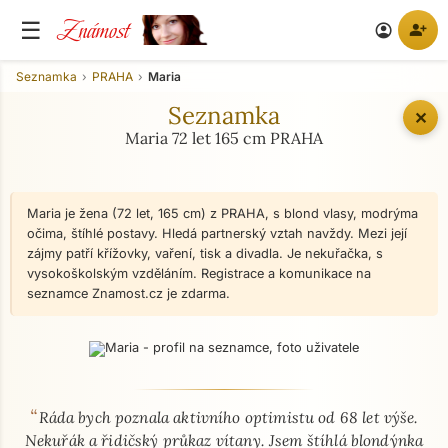
Známost
☰
person_add
account_circle
Seznamka
PRAHA
Maria
Seznamka
✕
Maria 72 let 165 cm PRAHA
Maria je žena (72 let, 165 cm) z PRAHA, s blond vlasy, modrýma
očima, štíhlé postavy. Hledá partnerský vztah navždy. Mezi její
zájmy patří křížovky, vaření, tisk a divadla. Je nekuřačka, s
vysokoškolským vzděláním. Registrace a komunikace na
seznamce Znamost.cz je zdarma.
“
O mně - seznamka profil
Ráda bych poznala aktivního optimistu od 68 let výše.
Nekuřák a řidičský průkaz vítany. Jsem štíhlá blondýnka