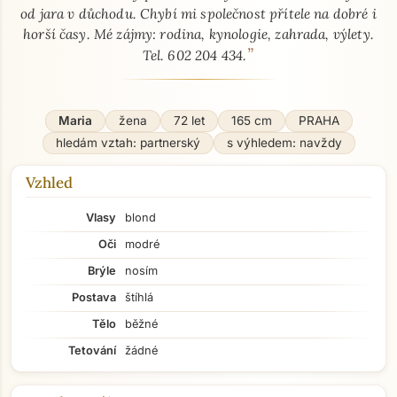
od jara v důchodu. Chybí mi společnost přítele na dobré i
horší časy. Mé zájmy: rodina, kynologie, zahrada, výlety.
”
Tel. 602 204 434.
Maria
žena
72 let
165 cm
PRAHA
hledám vztah: partnerský
s výhledem: navždy
Vzhled
Vlasy
blond
Oči
modré
Brýle
nosím
Postava
štíhlá
Tělo
běžné
Tetování
žádné