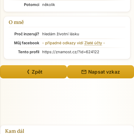
Potomci
několik
O mně
Proč inzeruji?
hledám životní lásku
Můj facebook
- případné odkazy vidí
Zlaté účty
-
Tento profil
https://znamost.cz/?id=624122
mail
《 Zpět
Přejít na hlavní obsah
Napsat vzkaz
Kam dál