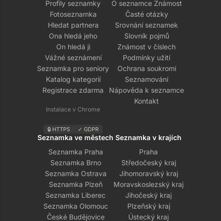
Profily seznamky
O seznamce Známost
Fotoseznamka
Časté otázky
Hledat partnera
Srovnání seznamek
Ona hledá jeho
Slovník pojmů
On hledá ji
Známost v číslech
Vážné seznámení
Podmínky užití
Seznamka pro seniory
Ochrana soukromí
Katalog kategorií
Seznamování
Registrace zdarma
Nápověda k seznamce
Kontakt
Instalace v Chrome
🔒 HTTPS
✓ GDPR
Seznamka ve městech
Seznamka v krajích
Seznamka Praha
Praha
Seznamka Brno
Středočeský kraj
Seznamka Ostrava
Jihomoravský kraj
Seznamka Plzeň
Moravskoslezský kraj
Seznamka Liberec
Jihočeský kraj
Seznamka Olomouc
Plzeňský kraj
České Budějovice
Ústecký kraj