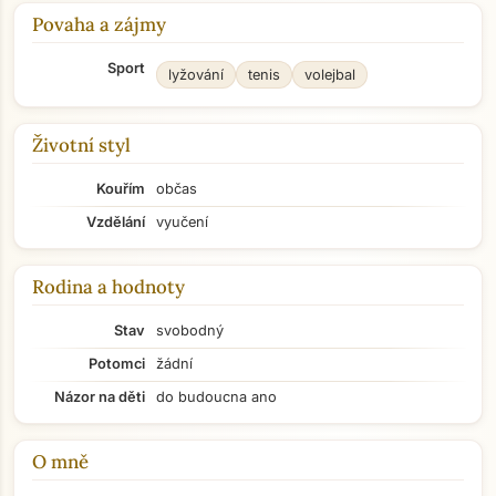
Povaha a zájmy
Sport
lyžování
tenis
volejbal
Životní styl
Kouřím
občas
Vzdělání
vyučení
Rodina a hodnoty
Stav
svobodný
Potomci
žádní
Názor na děti
do budoucna ano
O mně