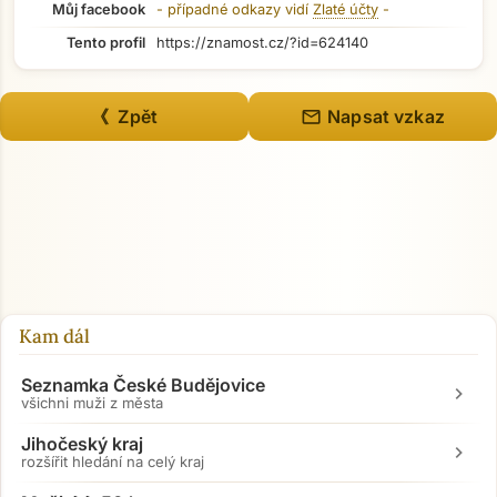
Můj facebook
- případné odkazy vidí
Zlaté účty
-
Tento profil
https://znamost.cz/?id=624140
mail
《 Zpět
Napsat vzkaz
Přejít na hlavní obsah
Kam dál
Seznamka České Budějovice
chevron_right
všichni muži z města
Jihočeský kraj
chevron_right
rozšířit hledání na celý kraj