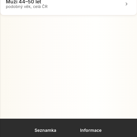
Muži 44–50 let
chevron_right
podobný věk, celá ČR
Seznamka
Informace