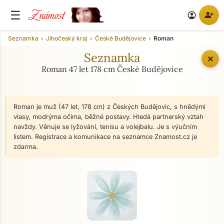
Známost
☰
person_add
account_circle
Seznamka
Jihočeský kraj
České Budějovice
Roman
Seznamka
✕
Roman 47 let 178 cm České Budějovice
Roman je muž (47 let, 178 cm) z Českých Budějovic, s hnědými
vlasy, modrýma očima, běžné postavy. Hledá partnerský vztah
navždy. Věnuje se lyžování, tenisu a volejbalu. Je s výučním
listem. Registrace a komunikace na seznamce Znamost.cz je
zdarma.