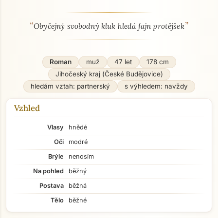
“
”
O mně - seznamka profil
Obyčejný svobodný kluk hledá fajn protějšek
Roman
muž
47 let
178 cm
Jihočeský kraj (České Budějovice)
hledám vztah: partnerský
s výhledem: navždy
Vzhled
Vlasy
hnědé
Oči
modré
Brýle
nenosím
Na pohled
běžný
Postava
běžná
Tělo
běžné