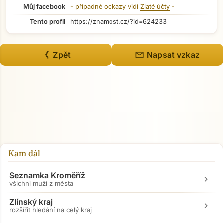
Můj facebook
- případné odkazy vidí
Zlaté účty
-
Tento profil
https://znamost.cz/?id=624233
mail
《 Zpět
Napsat vzkaz
Kam dál
Seznamka Kroměříž
chevron_right
všichni muži z města
Zlínský kraj
chevron_right
rozšířit hledání na celý kraj