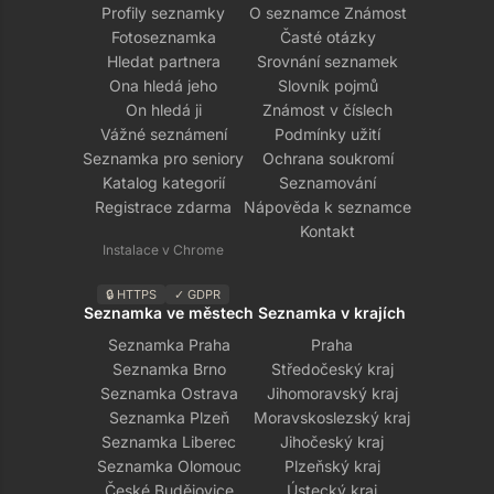
Profily seznamky
O seznamce Známost
Fotoseznamka
Časté otázky
Hledat partnera
Srovnání seznamek
Ona hledá jeho
Slovník pojmů
On hledá ji
Známost v číslech
Vážné seznámení
Podmínky užití
Seznamka pro seniory
Ochrana soukromí
Katalog kategorií
Seznamování
Registrace zdarma
Nápověda k seznamce
Kontakt
Instalace v Chrome
🔒 HTTPS
✓ GDPR
Seznamka ve městech
Seznamka v krajích
Seznamka Praha
Praha
Seznamka Brno
Středočeský kraj
Seznamka Ostrava
Jihomoravský kraj
Seznamka Plzeň
Moravskoslezský kraj
Seznamka Liberec
Jihočeský kraj
Seznamka Olomouc
Plzeňský kraj
České Budějovice
Ústecký kraj