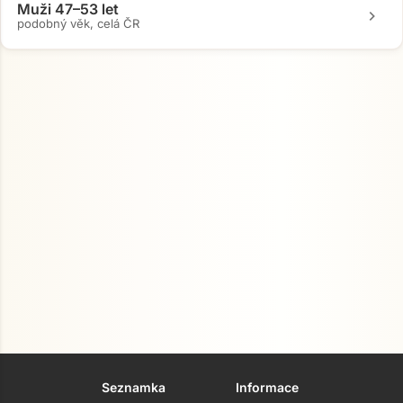
Muži 47–53 let
chevron_right
podobný věk, celá ČR
Seznamka
Informace