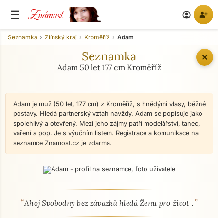
Známost
☰
person_add
account_circle
Seznamka
Zlínský kraj
Kroměříž
Adam
Seznamka
✕
Adam 50 let 177 cm Kroměříž
Adam je muž (50 let, 177 cm) z Kroměříž, s hnědými vlasy, běžné
postavy. Hledá partnerský vztah navždy. Adam se popisuje jako
spolehlivý a otevřený. Mezi jeho zájmy patří modelářství, tanec,
vaření a pop. Je s výučním listem. Registrace a komunikace na
seznamce Znamost.cz je zdarma.
“
”
O mně - seznamka profil
Ahoj Svobodný bez závazků hledá Ženu pro život .