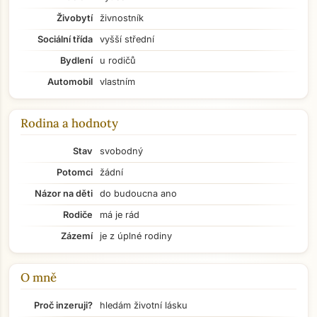
Živobytí
živnostník
Sociální třída
vyšší střední
Bydlení
u rodičů
Automobil
vlastním
Rodina a hodnoty
Stav
svobodný
Potomci
žádní
Názor na děti
do budoucna ano
Rodiče
má je rád
Zázemí
je z úplné rodiny
O mně
Přejít na hlavní obsah
Proč inzeruji?
hledám životní lásku