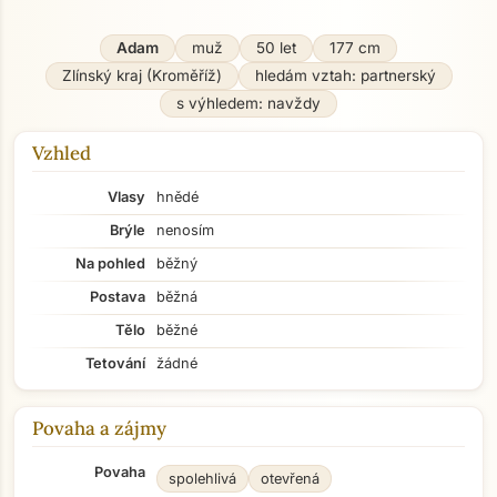
Adam
muž
50 let
177 cm
Zlínský kraj (Kroměříž)
hledám vztah: partnerský
s výhledem: navždy
Vzhled
Vlasy
hnědé
Brýle
nenosím
Na pohled
běžný
Postava
běžná
Tělo
běžné
Tetování
žádné
Povaha a zájmy
Povaha
spolehlivá
otevřená