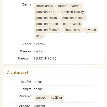
Zájmy
modelářství
tanec
vaření
poslech popu
poslech klasiky
poslech rocku
poslech metalu
poslech house
country/folk
poslech filmové
četba tisku
divadla
kina
Věřím
ničemu
Mám se
jde to
Narození
Býk
(21.4-20.5.)
Životní styl
Kouřím
občas
Popíjím
občas
Zvířátko
pejsek
kočička
Vzdělání
vyučení