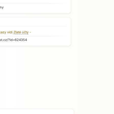
iny
kazy vidí
Zlaté účty
-
st.cz/?id=624354