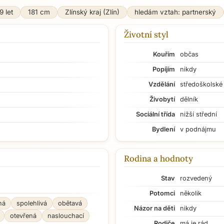
9 let
181 cm
Zlínský kraj (Zlín)
hledám vztah: partnerský
Životní styl
Kouřím
občas
Popíjím
nikdy
Vzdělání
středoškolské
Živobytí
dělník
Sociální třída
nižší střední
Bydlení
v podnájmu
Rodina a hodnoty
Stav
rozvedený
Potomci
několik
ná
spolehlivá
obětavá
Názor na děti
nikdy
otevřená
naslouchací
Rodiče
má je rád