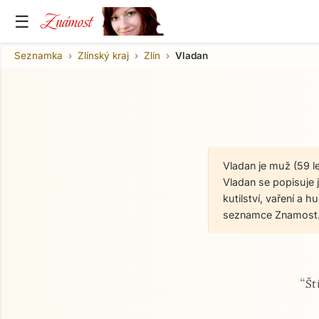
Známost
☰
Seznamka
Zlínský kraj
Zlín
Vladan
Vladan je muž (59 l
Vladan se popisuje j
kutilství, vaření a
seznamce Znamost.
“
O mně
Št