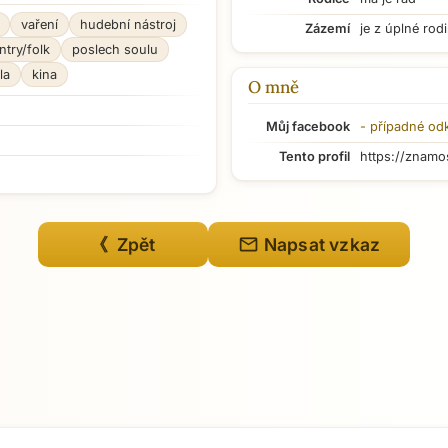
vaření
hudební nástroj
Zázemí
je z úplné rod
ntry/folk
poslech soulu
la
kina
O mně
Můj facebook
- případné od
Tento profil
https://znamo
mail
《 Zpět
Napsat vzkaz
Přejít na hlavní obsah