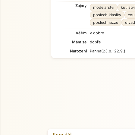
Zájmy
modelářství
kutilství
poslech klasiky
cou
poslech jazzu
divad
Věřím
v dobro
Mám se
dobře
Narození
Panna
(23.8.-22.9.)
Kam dál