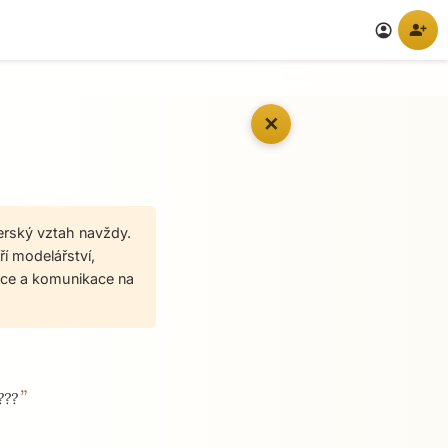
person_add
account_circle
✕
erský vztah navždy.
ří modelářství,
race a komunikace na
”
???