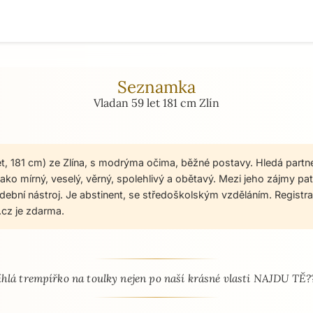
Seznamka
Vladan 59 let 181 cm Zlín
et, 181 cm) ze Zlína, s modrýma očima, běžné postavy. Hledá partn
ako mírný, veselý, věrný, spolehlivý a obětavý. Mezi jeho zájmy pat
 hudební nástroj. Je abstinent, se středoškolským vzděláním. Regist
cz je zdarma.
 - seznamka profil
íhlá trempířko na toulky nejen po naší krásné vlasti NAJDU TĚ?