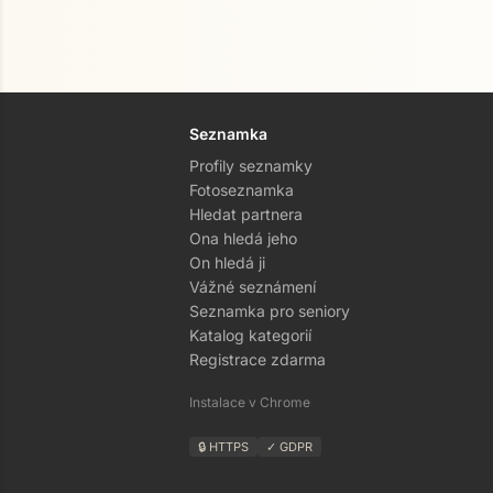
Seznamka
Profily seznamky
Fotoseznamka
Hledat partnera
Ona hledá jeho
On hledá ji
Vážné seznámení
Seznamka pro seniory
Katalog kategorií
Registrace zdarma
Instalace v Chrome
🔒 HTTPS
✓ GDPR