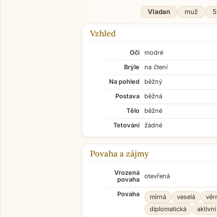
Vladan
muž
5
Vzhled
Oči
modré
Brýle
na čtení
Na pohled
běžný
Postava
běžná
Tělo
běžné
Tetování
žádné
Povaha a zájmy
Vrozená
otevřená
povaha
Povaha
mírná
veselá
věr
diplomatická
aktivní