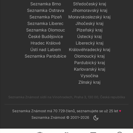
Seznamka Brno
Středočeský kraj
Seznamka Ostrava
Jihomoravský kraj
Seznamka Plzeň
Moravskoslezský kraj
Seznamka Liberec
Jihočeský kraj
Seznamka Olomouc
Plzeňský kraj
České Budějovice
Ústecký kraj
Hradec Králové
Liberecký kraj
Ústí nad Labem
Královéhradecký kraj
Seznamka Pardubice
Olomoucký kraj
Pardubický kraj
Karlovarský kraj
Vysočina
Zlínský kraj
Seznamka Známost sídlí na Vinohradech, Praha 3, 130 00, Česká republika
Seznamka Známost má 70 729 členů, seznamujete se už 25 let
♥
dark_mode
Seznamka Známost © 2001–2026