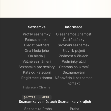
Seznamka
Informace
Profily seznamky
O seznamce Známost
Fotoseznamka
Časté otázky
Hledat partnera
Srovnání seznamek
Ona hledá jeho
Slovník pojmů
On hledá ji
Známost v číslech
Vážné seznámení
Podmínky užití
Seznamka pro seniory
Ochrana soukromí
Katalog kategorií
Seznamování
Registrace zdarma
Nápověda k seznamce
Kontakt
Instalace v Chrome
🔒 HTTPS
✓ GDPR
Seznamka ve městech
Seznamka v krajích
Seznamka Praha
Praha