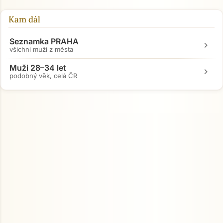
Kam dál
Přejít na hlavní obsah
Seznamka PRAHA
chevron_right
všichni muži z města
Muži 28–34 let
chevron_right
podobný věk, celá ČR