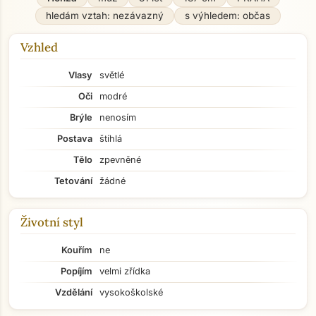
hledám vztah: nezávazný
s výhledem: občas
Vzhled
Vlasy
světlé
Oči
modré
Brýle
nenosím
Postava
štíhlá
Tělo
zpevněné
Tetování
žádné
Životní styl
Kouřím
ne
Popíjím
velmi zřídka
Vzdělání
vysokoškolské