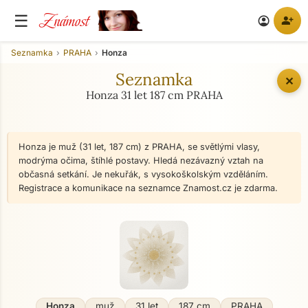
Známost
☰
person_add
account_circle
Seznamka
PRAHA
Honza
Seznamka
✕
Honza 31 let 187 cm PRAHA
Honza je muž (31 let, 187 cm) z PRAHA, se světlými vlasy,
modrýma očima, štíhlé postavy. Hledá nezávazný vztah na
občasná setkání. Je nekuřák, s vysokoškolským vzděláním.
Registrace a komunikace na seznamce Znamost.cz je zdarma.
Honza
muž
31 let
187 cm
PRAHA