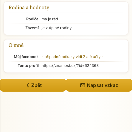
Rodina a hodnoty
Rodiče
má je rád
Zázemí
je z úplné rodiny
O mně
Můj facebook
- případné odkazy vidí
Zlaté účty
-
Tento profil
https://znamost.cz/?id=624368
mail
《 Zpět
Napsat vzkaz