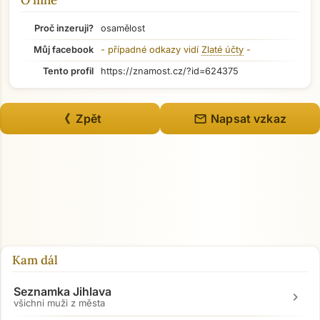
O mně
Přejít na hlavní obsah
Proč inzeruji?
osamělost
Můj facebook
- případné odkazy vidí
Zlaté účty
-
Tento profil
https://znamost.cz/?id=624375
mail
《 Zpět
Napsat vzkaz
Kam dál
Seznamka Jihlava
chevron_right
všichni muži z města