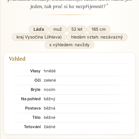
”
jeden, tak proč si ho nezpříjemnit?
Láďa
muž
52 let
165 cm
kraj Vysočina (Jihlava)
hledám vztah: nezávazný
s výhledem: navždy
Vzhled
Vlasy
hnědé
Oči
zelené
Brýle
nosím
Na pohled
běžný
Postava
běžná
Tělo
běžné
Tetování
žádné