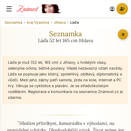
Známost
☰
person_add
account_circle
Seznamka
kraj Vysočina
Jihlava
Láďa
Seznamka
✕
Láďa 52 let 165 cm Jihlava
Láďa je muž (52 let, 165 cm) z Jihlavy, s hnědými vlasy,
zelenýma očima, běžné postavy. Hledá nezávazný vztah navždy.
Láďa se popisuje jako klidný, spolehlivý, obětavý, diplomatický a
vůdčí. Mezi jeho zájmy patří samota, jízda na kole, internet a PC
hry. Věnuje se cyklistice a plavání. Je se středoškolským
vzděláním. Registrace a komunikace na seznamce Znamost.cz je
zdarma.
“
O mně - seznamka profil
Hledám přítelkyni, kamarádku s výhodami, na
pravidelné schůzky. Dlouhodobější vztah. Život máme jen