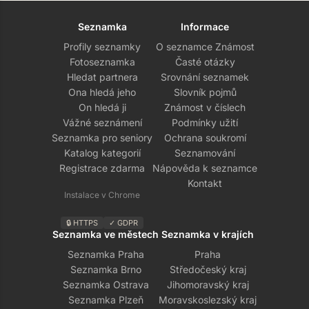
Seznamka
Informace
Profily seznamky
O seznamce Známost
Fotoseznamka
Časté otázky
Hledat partnera
Srovnání seznamek
Ona hledá jeho
Slovník pojmů
On hledá ji
Známost v číslech
Vážné seznámení
Podmínky užití
Seznamka pro seniory
Ochrana soukromí
Katalog kategorií
Seznamování
Registrace zdarma
Nápověda k seznamce
Kontakt
Instalace v Chrome
🔒 HTTPS
✓ GDPR
Seznamka ve městech
Seznamka v krajích
Seznamka Praha
Praha
Seznamka Brno
Středočeský kraj
Seznamka Ostrava
Jihomoravský kraj
Seznamka Plzeň
Moravskoslezský kraj