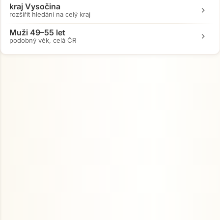
kraj Vysočina
chevron_right
rozšířit hledání na celý kraj
Muži 49–55 let
chevron_right
podobný věk, celá ČR