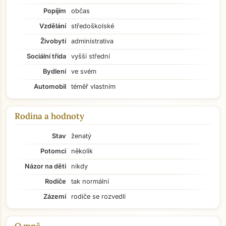
Popíjím
občas
Vzdělání
středoškolské
Živobytí
administrativa
Sociální třída
vyšší střední
Bydlení
ve svém
Automobil
téměř vlastním
Rodina a hodnoty
Stav
ženatý
Potomci
několik
Názor na děti
nikdy
Rodiče
tak normální
Zázemí
rodiče se rozvedli