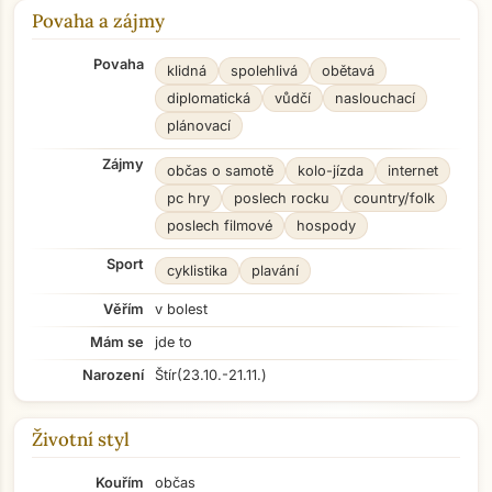
Povaha a zájmy
Povaha
klidná
spolehlivá
obětavá
diplomatická
vůdčí
naslouchací
plánovací
Zájmy
občas o samotě
kolo-jízda
internet
pc hry
poslech rocku
country/folk
poslech filmové
hospody
Sport
cyklistika
plavání
Věřím
v bolest
Mám se
jde to
Narození
Štír
(23.10.-21.11.)
Životní styl
Kouřím
občas