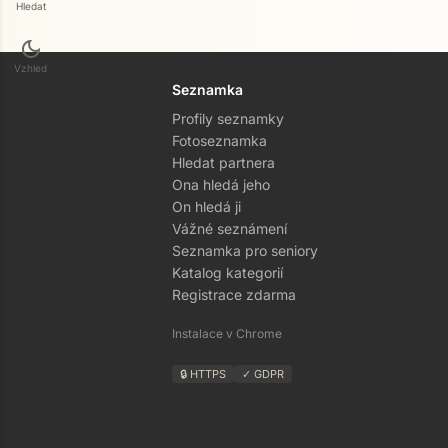
Hledat
dark_mode
Vzhled
Seznamka
Profily seznamky
Fotoseznamka
Hledat partnera
Ona hledá jeho
On hledá ji
Vážné seznámení
Seznamka pro seniory
Katalog kategorií
Registrace zdarma
Instalace v Chrome
🔒 HTTPS
✓ GDPR