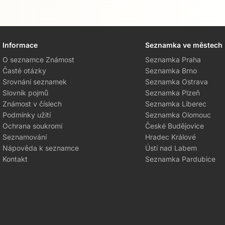
Informace
Seznamka ve městech
Přejít na hlavní obsah
O seznamce Známost
Seznamka Praha
Časté otázky
Seznamka Brno
Srovnání seznamek
Seznamka Ostrava
Slovník pojmů
Seznamka Plzeň
Známost v číslech
Seznamka Liberec
Podmínky užití
Seznamka Olomouc
Ochrana soukromí
České Budějovice
Seznamování
Hradec Králové
Nápověda k seznamce
Ústí nad Labem
Kontakt
Seznamka Pardubice