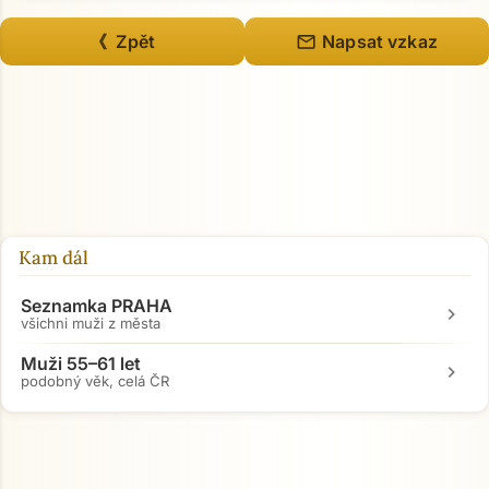
mail
《 Zpět
Napsat vzkaz
Kam dál
Seznamka PRAHA
chevron_right
všichni muži z města
Muži 55–61 let
chevron_right
podobný věk, celá ČR