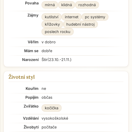
Povaha
mírná
klidná
rozhodná
Zájmy
kutilství
internet
pc systémy
křížovky
hudební nástroj
poslech rocku
Věřím
v dobro
Mám se
dobře
Narození
Štír
(23.10.-21.11.)
Životní styl
Kouřím
ne
Popíjím
občas
Zvířátko
kočička
Vzdělání
vysokoškolské
Živobytí
počítače