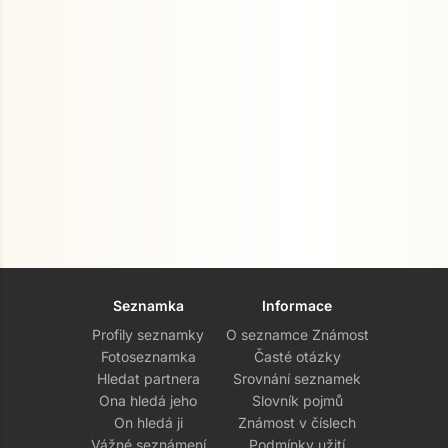
Seznamka
Informace
Profily seznamky
O seznamce Známost
Fotoseznamka
Časté otázky
Hledat partnera
Srovnání seznamek
Ona hledá jeho
Slovník pojmů
On hledá ji
Známost v číslech
Vážné seznámení
Podmínky užití