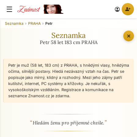
Známost
☰
person_add
account_circle
Seznamka
PRAHA
Petr
Seznamka
✕
Petr 58 let 183 cm PRAHA
Petr je muž (58 let, 183 cm) z PRAHA, s hnědými vlasy, hnědýma
očima, silnější postavy. Hledá nezávazný vztah na čas. Petr se
popisuje jako mírný, klidný a rozhodný. Mezi jeho zájmy patří
kutilství, internet, PC systémy a křížovky. Je nekuřák, s
vysokoškolským vzděláním. Registrace a komunikace na
seznamce Znamost.cz je zdarma.
“
”
O mně - seznamka profil
Hledám ženu pro příjemné chvíle.