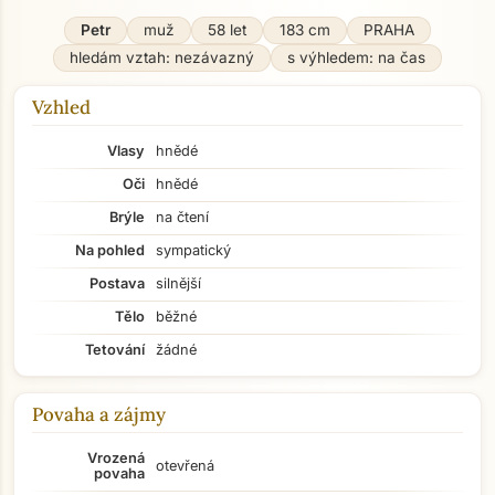
Petr
muž
58 let
183 cm
PRAHA
hledám vztah: nezávazný
s výhledem: na čas
Vzhled
Vlasy
hnědé
Oči
hnědé
Brýle
na čtení
Na pohled
sympatický
Postava
silnější
Tělo
běžné
Tetování
žádné
Povaha a zájmy
Vrozená
otevřená
povaha