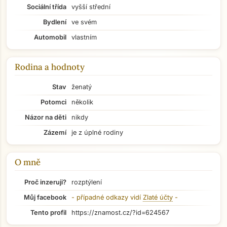
Sociální třída
vyšší střední
Bydlení
ve svém
Automobil
vlastním
Rodina a hodnoty
Stav
ženatý
Potomci
několik
Názor na děti
nikdy
Zázemí
je z úplné rodiny
O mně
Proč inzeruji?
rozptýlení
Přejít na hlavní obsah
Můj facebook
- případné odkazy vidí
Zlaté účty
-
Tento profil
https://znamost.cz/?id=624567