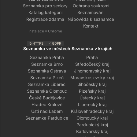
Seznamka pro seniory
Ochrana soukromí
Katalog kategorií
Seznamování
Registrace zdarma
Nápověda k seznamce
Kontakt
Instalace v Chrome
🔒 HTTPS
✓ GDPR
Seznamka ve městech
Seznamka v krajích
Seznamka Praha
Praha
Seznamka Brno
Středočeský kraj
Seznamka Ostrava
Jihomoravský kraj
Seznamka Plzeň
Moravskoslezský kraj
Seznamka Liberec
Jihočeský kraj
Seznamka Olomouc
Plzeňský kraj
České Budějovice
Ústecký kraj
Hradec Králové
Liberecký kraj
Ústí nad Labem
Královéhradecký kraj
Seznamka Pardubice
Olomoucký kraj
Pardubický kraj
Karlovarský kraj