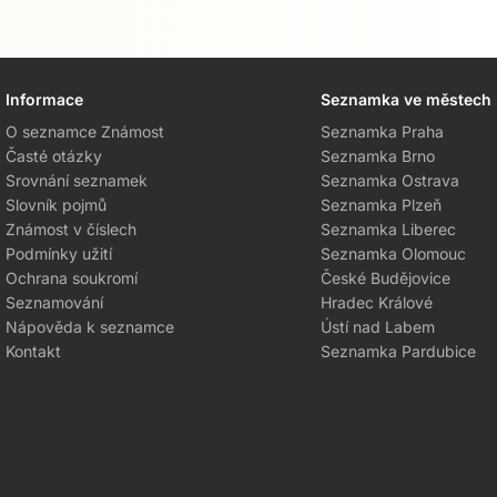
Informace
Seznamka ve městech
Přejít na hlavní obsah
O seznamce Známost
Seznamka Praha
Časté otázky
Seznamka Brno
Srovnání seznamek
Seznamka Ostrava
Slovník pojmů
Seznamka Plzeň
Známost v číslech
Seznamka Liberec
Podmínky užití
Seznamka Olomouc
Ochrana soukromí
České Budějovice
Seznamování
Hradec Králové
Nápověda k seznamce
Ústí nad Labem
Kontakt
Seznamka Pardubice