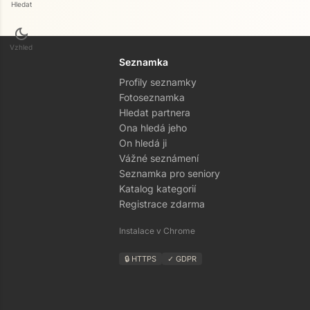
Hledat
dark_mode
Vzhled
Seznamka
Profily seznamky
Fotoseznamka
Hledat partnera
Ona hledá jeho
On hledá ji
Vážné seznámení
Seznamka pro seniory
Katalog kategorií
Registrace zdarma
Instalace v Chrome
🔒 HTTPS
✓ GDPR