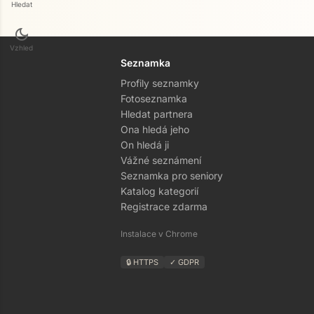
Hledat
dark_mode
Vzhled
Seznamka
Profily seznamky
Fotoseznamka
Hledat partnera
Ona hledá jeho
On hledá ji
Vážné seznámení
Seznamka pro seniory
Katalog kategorií
Registrace zdarma
Instalace v Chrome
🔒 HTTPS
✓ GDPR