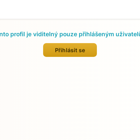
nto profil je viditelný pouze přihlášeným uživate
Přihlásit se