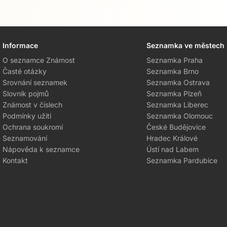
Informace
Seznamka ve městech
Přejít na hlavní obsah
O seznamce Známost
Seznamka Praha
Časté otázky
Seznamka Brno
Srovnání seznamek
Seznamka Ostrava
Slovník pojmů
Seznamka Plzeň
Známost v číslech
Seznamka Liberec
Podmínky užití
Seznamka Olomouc
Ochrana soukromí
České Budějovice
Seznamování
Hradec Králové
Nápověda k seznamce
Ústí nad Labem
Kontakt
Seznamka Pardubice