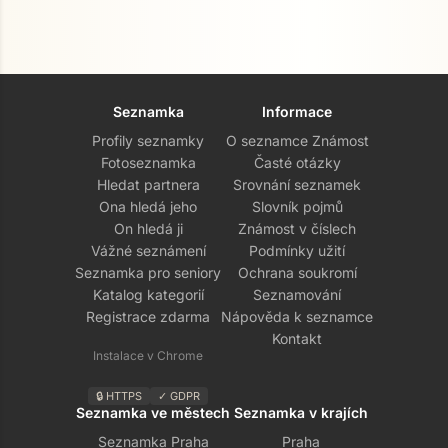
Seznamka
Informace
Profily seznamky
O seznamce Známost
Fotoseznamka
Časté otázky
Hledat partnera
Srovnání seznamek
Ona hledá jeho
Slovník pojmů
On hledá ji
Známost v číslech
Vážné seznámení
Podmínky užití
Přejít na hlavní obsah
Seznamka pro seniory
Ochrana soukromí
Katalog kategorií
Seznamování
Registrace zdarma
Nápověda k seznamce
Kontakt
Instalace v Chrome
🔒 HTTPS
✓ GDPR
Seznamka ve městech
Seznamka v krajích
Seznamka Praha
Praha