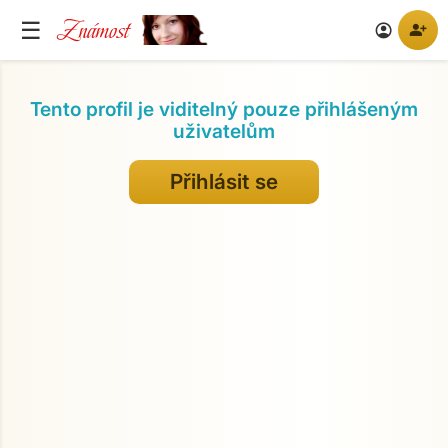
Známost
☰
person_add
account_circle
Tento profil je viditelný pouze přihlášeným
uživatelům
Přihlásit se