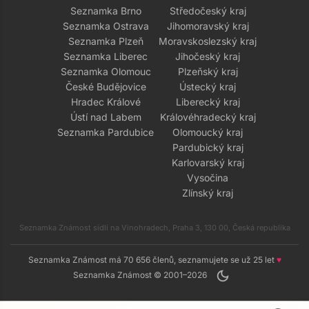
Seznamka Brno
Středočeský kraj
Seznamka Ostrava
Jihomoravský kraj
Seznamka Plzeň
Moravskoslezský kraj
Seznamka Liberec
Jihočeský kraj
Seznamka Olomouc
Plzeňský kraj
České Budějovice
Ústecký kraj
Hradec Králové
Liberecký kraj
Ústí nad Labem
Královéhradecký kraj
Seznamka Pardubice
Olomoucký kraj
Pardubický kraj
Karlovarský kraj
Vysočina
Zlínský kraj
Seznamka Známost sídlí na Vinohradech, Praha 3, 130 00, Česká republika
Seznamka Známost má 70 656 členů, seznamujete se už 25 let
♥
dark_mode
Seznamka Známost © 2001–2026