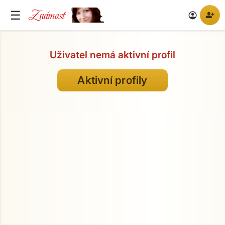
Známost
☰
person_add
account_circle
Uživatel nemá aktivní profil
Aktivní profily