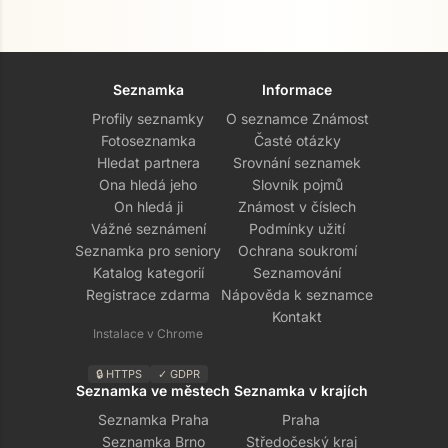
Seznamka
Informace
Profily seznamky
O seznamce Známost
Fotoseznamka
Časté otázky
Hledat partnera
Srovnání seznamek
Ona hledá jeho
Slovník pojmů
On hledá ji
Známost v číslech
Vážné seznámení
Podmínky užití
Seznamka pro seniory
Ochrana soukromí
Přejít na hlavní obsah
Katalog kategorií
Seznamování
Registrace zdarma
Nápověda k seznamce
Kontakt
Instalace v Chrome
🔒 HTTPS
✓ GDPR
Seznamka ve městech
Seznamka v krajích
Seznamka Praha
Praha
Seznamka Brno
Středočeský kraj