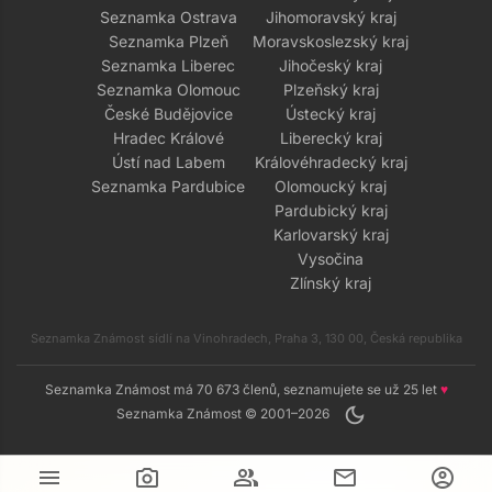
Seznamka Ostrava
Jihomoravský kraj
Seznamka Plzeň
Moravskoslezský kraj
Seznamka Liberec
Jihočeský kraj
Seznamka Olomouc
Plzeňský kraj
České Budějovice
Ústecký kraj
Hradec Králové
Liberecký kraj
Ústí nad Labem
Královéhradecký kraj
Seznamka Pardubice
Olomoucký kraj
Pardubický kraj
Karlovarský kraj
Vysočina
Zlínský kraj
Seznamka Známost sídlí na Vinohradech, Praha 3, 130 00, Česká republika
Seznamka Známost má 70 673 členů, seznamujete se už 25 let
♥
dark_mode
Seznamka Známost © 2001–2026
menu
camera_alt
group
mail
account_circle