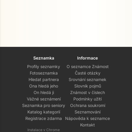
Seznamka
Informace
Profily seznamky
O seznamce Známost
Fotoseznamka
Časté otázky
Hledat partnera
Srovnání seznamek
Ona hledá jeho
Slovník pojmů
On hledá ji
Známost v číslech
Vážné seznámení
Podmínky užití
Seznamka pro seniory
Ochrana soukromí
Katalog kategorií
Seznamování
Registrace zdarma
Nápověda k seznamce
Kontakt
Instalace v Chrome