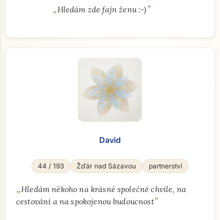
„
"
Hledám zde fajn ženu :-)
David
44 / 193
Žďár nad Sázavou
partnerství
„
Hledám někoho na krásné společné chvíle, na
"
cestování a na spokojenou budoucnost