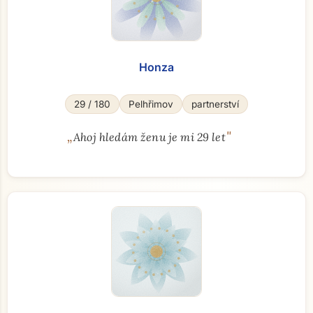
Honza
29 / 180
Pelhřimov
partnerství
„
"
Ahoj hledám ženu je mi 29 let