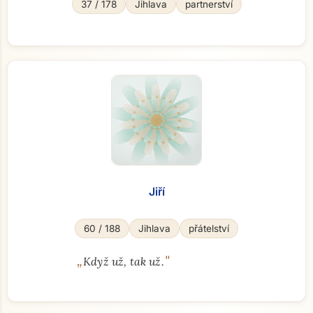
37 / 178
Jihlava
partnerství
Přejít na hlavní obsah
Jiří
60 / 188
Jihlava
přátelství
„
"
Když už, tak už.