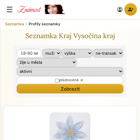
Známost
☰
person_add
account_circle
Seznamka
Profily seznamky
Seznamka Kraj Vysočina kraj
18–90
let
Věk od
Věk do
star
přednostně