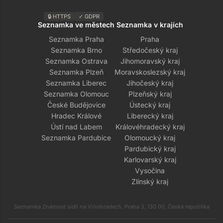
🔒 HTTPS
✓ GDPR
Seznamka ve městech
Seznamka v krajích
Seznamka Praha
Praha
Seznamka Brno
Středočeský kraj
Seznamka Ostrava
Jihomoravský kraj
Seznamka Plzeň
Moravskoslezský kraj
Seznamka Liberec
Jihočeský kraj
Seznamka Olomouc
Plzeňský kraj
České Budějovice
Ústecký kraj
Hradec Králové
Liberecký kraj
Ústí nad Labem
Královéhradecký kraj
Seznamka Pardubice
Olomoucký kraj
Pardubický kraj
Karlovarský kraj
Vysočina
Zlínský kraj
Seznamka Známost sídlí na Vinohradech, Praha 3, 130 00, Česká republika