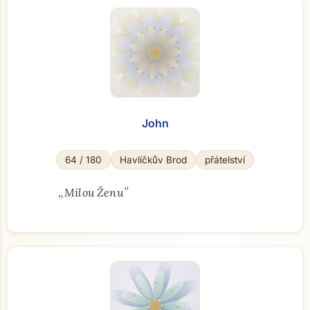
John
64 / 180
Havlíčkův Brod
přátelství
„
"
Milou Ženu