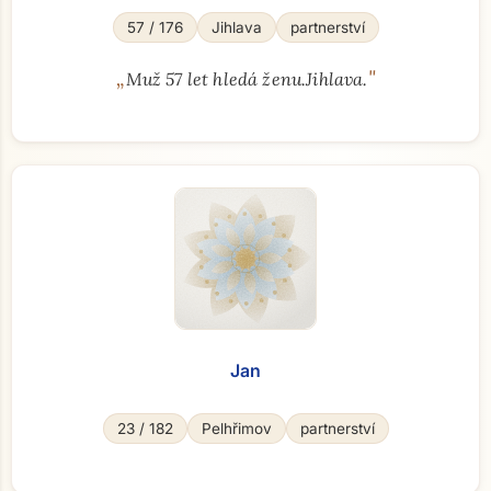
57 / 176
Jihlava
partnerství
„
"
Muž 57 let hledá ženu.Jihlava.
Jan
23 / 182
Pelhřimov
partnerství