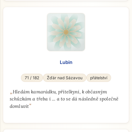
Lubin
71 / 182
Žďár nad Sázavou
přátelství
„
Hledám kamarádku, přítelkyni, k občasným
schůzkám a třeba i ... a to se dá následně společně
"
domluvit