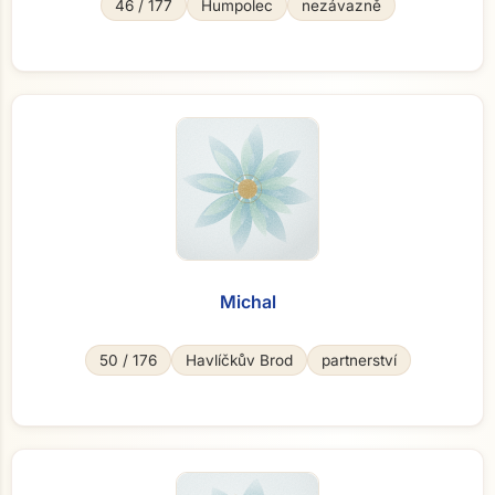
46 / 177
Humpolec
nezávazně
Michal
50 / 176
Havlíčkův Brod
partnerství