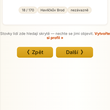
18 / 170
Havlíčkův Brod
nezávazně
Stovky lidí zde hledají skrytě — nechte se jimi objevit.
Vytvořte
si profil »
《 Zpět
Další 》