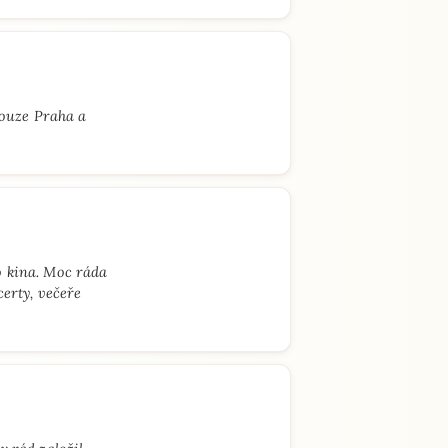
pouze Praha a
o kina. Moc ráda
certy, večeře