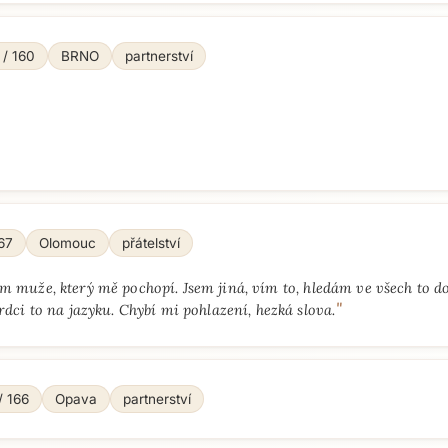
 / 160
BRNO
partnerství
167
Olomouc
přátelství
m muže, který mě pochopí. Jsem jiná, vím to, hledám ve všech to do
"
rdci to na jazyku. Chybí mi pohlazení, hezká slova.
/ 166
Opava
partnerství