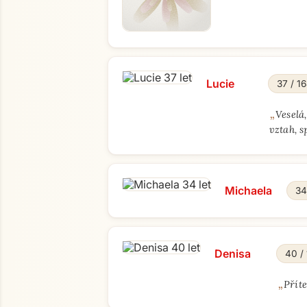
Lucie
37 / 1
„
Veselá
vztah, s
Michaela
34
Denisa
40 /
„
Přít