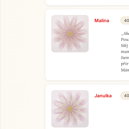
Malina
40
„
Ah
Pou
Měj 
mamá
Jsem
přír
Má
Janulka
40