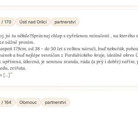
 / 170
Ústí nad Orlicí
partnerství
oj, jsi tu někde?Správnej chlap s vyřešenou minulostí , na kterého 
ze vážně prosím.
aspoň 179cm, od 38 - do 50 let s velkou náručí, buď nekuřák, poho
nek a buď nejlépe vesničan z Pardubického kraje, ideálně okres Ús
 upřímná, šikovná, je semnou sranda, ráda (a prý i dobře) vařím,
odu, zvířata.
"
m
[…]
 / 164
Olomouc
partnerství