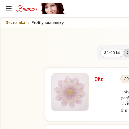
Známost
☰
Seznamka
Profily seznamky
34–40
let
Věk od
Věk do
Dita
39
„
Ah
poh
VYŘ
mim