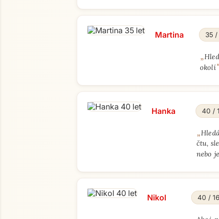
Martina
35 /
„
Hled
okolí
Hanka
40 / 
„
Hledá
čtu, s
nebo j
Nikol
40 / 1