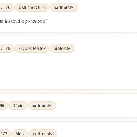
 / 170
Ústí nad Orlicí
partnerství
"
em laskavá a pohodová
 / 178
Frýdek Místek
přátelství
165
Děčín
partnerství
 172
Most
partnerství