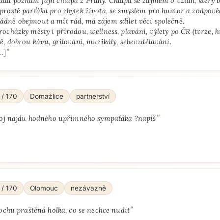
ráda poznám fajn chlapa z Prahy. Chlapa se zájmem o vztah, který b
 prostě parťáka pro zbytek života, se smyslem pro humor a zodpově
ádně obejmout a mít rád, má zájem sdílet věci společně.
rocházky městy i přírodou, wellness, plavání, výlety po ČR (tvrze, hr
tě, dobrou kávu, grilování, muzikály, sebevzdělávání.
"
…]
 / 170
Domažlice
partnerství
"
oj najdu hodného upřímného sympaťáka ?napiš
 / 170
Olomouc
nezávazně
"
ochu praštěná holka, co se nechce nudit