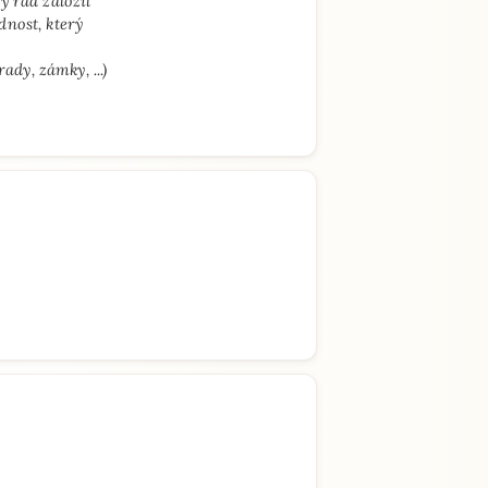
y rád založil
dnost, který
ady, zámky, ...)