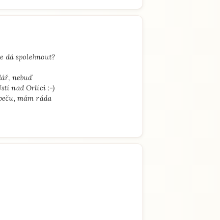
se dá spolehnout?
dář, nebuď
tí nad Orlicí :-)
 peču, mám ráda