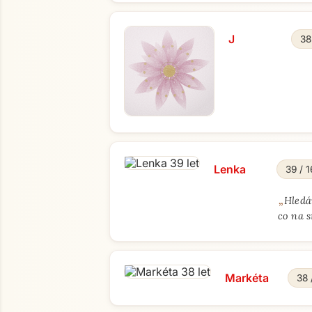
J
38
Lenka
39 / 
„
Hledá
co na s
Markéta
38 