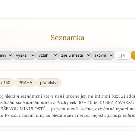
Seznamka
star
 / 150
PRAHA
přátelství
oj hledám seznámení které není určené jen na intimní bázi .Hledá
ledného svobodného muže z Prahy věk 30 - 40 let !!! BEZ ZÁVAZKŮ
EŠENOU MINULOSTÍ . ...ps jsem menší slečna, extrémně vysocí mu
o Pražáci ženáčí a vy co hledáte sex rovnou nepište ,neodpovídám