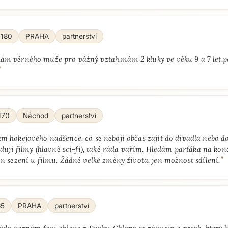
 180
PRAHA
partnerství
ám věrného muže pro vážný vztah.mám 2 kluky ve věku 9 a 7 let,
"
170
Náchod
partnerství
m hokejového nadšence, co se nebojí občas zajít do divadla nebo d
leduji filmy (hlavně sci-fi), také ráda vařím. Hledám parťáka na kon
"
en sezení u filmu. Žádné velké změny života, jen možnost sdílení.
65
PRAHA
partnerství