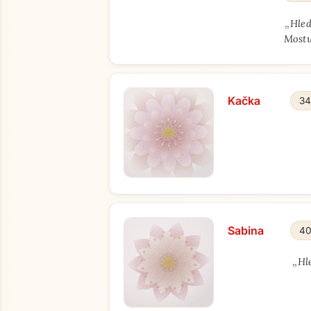
„
Hled
Most
Kačka
34
Sabina
40
„
Hl