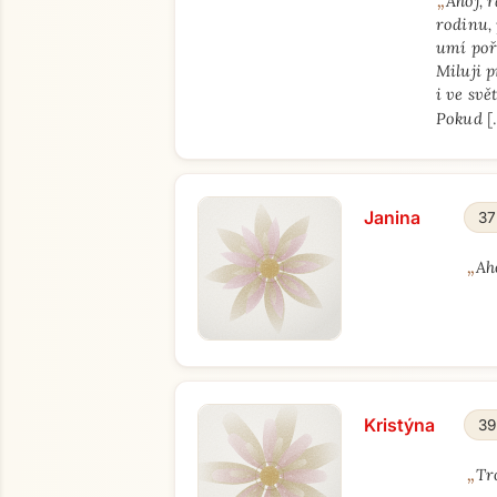
„
Ahoj, 
rodinu,
umí poř
Miluji p
i ve svě
Pokud
[
Janina
37
„
Ah
Kristýna
39
„
Tr