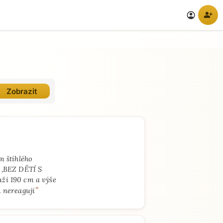
person_add
account_circle
m štíhlého
 ,BEZ DĚTÍ S
ži 190 cm a výše
"
 nereaguji