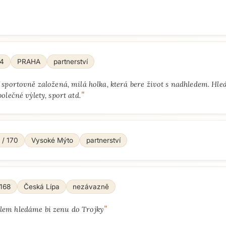
64
PRAHA
partnerství
, sportovně založená, milá holka, která bere život s nadhledem. Hl
"
polečné výlety, sport atd.
 / 170
Vysoké Mýto
partnerství
 168
Česká Lípa
nezávazně
Přejít na hlavní obsah
"
elem hledáme bi zenu do Trojky