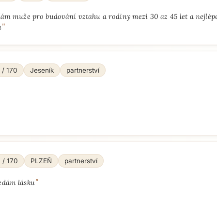
ám muže pro budování vztahu a rodiny mezi 30 az 45 let a nejlép
"
u
 / 170
Jeseník
partnerství
 / 170
PLZEŇ
partnerství
"
edám lásku