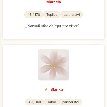
Marcela
46 / 170
Teplice
partnerství
„
"
Normálního chlapa pro zivot
Blanka
star
49 / 160
Tábor
partnerství