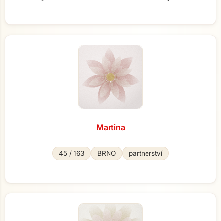
Martina
45 / 163
BRNO
partnerství