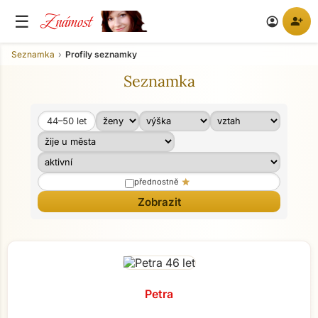
Známost
☰
person_add
account_circle
Seznamka
Profily seznamky
Seznamka
44–50
let
Věk od
Věk do
star
přednostně
Petra