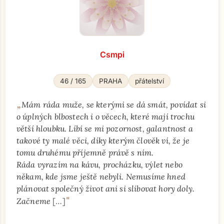
Csmpi
46 / 165
PRAHA
přátelství
„
Mám ráda muže, se kterými se dá smát, povídat si
o úplných blbostech i o věcech, které mají trochu
větší hloubku. Líbí se mi pozornost, galantnost a
takové ty malé věci, díky kterým člověk ví, že je
tomu druhému příjemně právě s ním.
Ráda vyrazím na kávu, procházku, výlet nebo
někam, kde jsme ještě nebyli. Nemusíme hned
plánovat společný život ani si slibovat hory doly.
"
Začneme
[…]