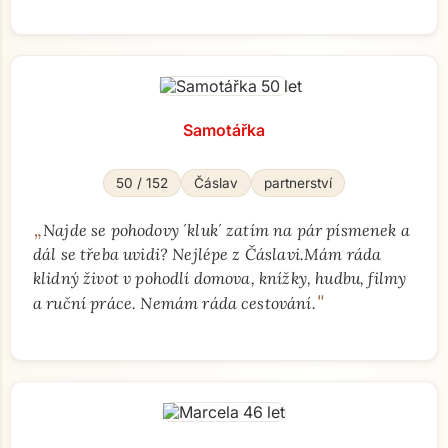
Přejít na hlavní obsah
Samotářka
50 / 152
Čáslav
partnerství
„
Najde se pohodovy ´kluk´ zatím na pár písmenek a
dál se třeba uvidi? Nejlépe z Čáslavi.Mám ráda
klidný život v pohodlí domova, knížky, hudbu, filmy
"
a ruční práce. Nemám ráda cestování.