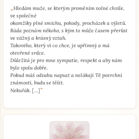
„
Hledám muže, se kterým proměním volné chvíle,
ve společné
okamžiky plné smíchu, pohody, procházek a výletů.
Ráda poznám někoho, s kým to může časem přerůst
ve vážný a krásný vztah.
Takového, který ví co chce, je upřímný a má
otevřené srdce.
Důležitá je pro mne sympatie, respekt a aby nám
bylo spolu dobře.
Pokud máš odvahu napsat a nelákají Tě povrchní
známosti, budu se těšit.
"
Nekuřák.
[…]