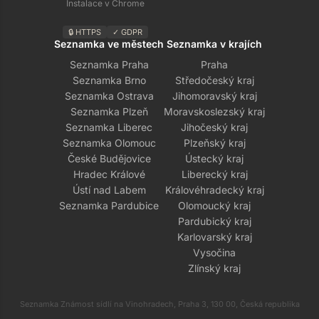
Instalace v Chrome
🔒 HTTPS
✓ GDPR
Seznamka ve městech
Seznamka v krajích
Seznamka Praha
Praha
Seznamka Brno
Středočeský kraj
Seznamka Ostrava
Jihomoravský kraj
Seznamka Plzeň
Moravskoslezský kraj
Seznamka Liberec
Jihočeský kraj
Seznamka Olomouc
Plzeňský kraj
České Budějovice
Ústecký kraj
Hradec Králové
Liberecký kraj
Ústí nad Labem
Královéhradecký kraj
Seznamka Pardubice
Olomoucký kraj
Pardubický kraj
Karlovarský kraj
Vysočina
Zlínský kraj
Seznamka Známost sídlí na Vinohradech, Praha 3, 130 00, Česká republika