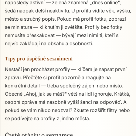
naposledy aktivní — zelená znamená „dnes online",
šedá naopak delší neaktivitu. U profilu vidíte věk, výšku,
město a stručný popis. Pokud má profil fotku, zobrazí
se miniatura — kliknutím ji zvětšíte. Profily bez fotky
nemusíte přeskakovat — bývají mezi nimi ti, kteří si
nejvíc zakládají na obsahu a osobnosti.
Tipy pro úspěšné seznámení
Nestačí jen procházet profily — klíčem je napsat první
zprávu. Přečtěte si profil pozorně a reagujte na
konkrétní detail — třeba společný zájem nebo místo.
Obecné „Ahoj, jak se máš?" většina lidí ignoruje. Krátká,
osobní zpráva má násobně vyšší šanci na odpověď. A
pokud se vám nikdo neozval? Zkuste rozšířit filtry nebo
se podívejte na profily z jiného města.
Časté otázky o seznamce