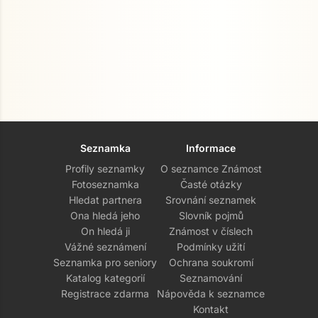
Seznamka
Informace
Profily seznamky
O seznamce Známost
Fotoseznamka
Časté otázky
Hledat partnera
Srovnání seznamek
Ona hledá jeho
Slovník pojmů
On hledá ji
Známost v číslech
Vážné seznámení
Podmínky užití
Seznamka pro seniory
Ochrana soukromí
Katalog kategorií
Seznamování
Registrace zdarma
Nápověda k seznamce
Kontakt