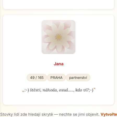
Jana
49 / 165
PRAHA
partnerství
„
"
:-) štěstí, náhoda, osud....., kdo ví?;-)
Stovky lidí zde hledají skrytě — nechte se jimi objevit.
Vytvořte