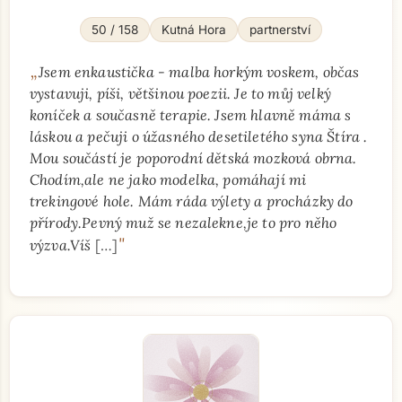
50 / 158
Kutná Hora
partnerství
„
Jsem enkaustička - malba horkým voskem, občas
vystavuji, píši, většinou poezii. Je to můj velký
koníček a současně terapie. Jsem hlavně máma s
láskou a pečuji o úžasného desetiletého syna Štíra .
Mou součástí je poporodní dětská mozková obrna.
Chodím,ale ne jako modelka, pomáhají mi
trekingové hole. Mám ráda výlety a procházky do
přírody.Pevný muž se nezalekne,je to pro něho
"
výzva.Víš
[…]