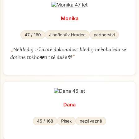
Monika
47 / 160
Jindřichův Hradec
partnerství
„
Nehledej v životě dokonalost,hledej někoho kdo se
"
dotkne tvého❤️a tvé duše💙
Dana
45 / 168
Písek
nezávazně