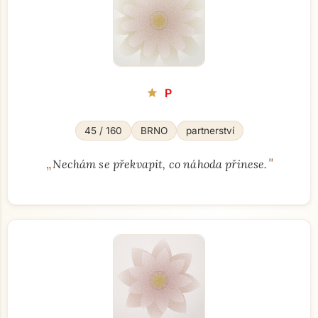
P
star
45 / 160
BRNO
partnerství
„
"
Nechám se překvapit, co náhoda přinese.