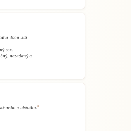
tahu dvou lidí
ný sex.
tečný, nezadaný a
"
ktivního a akčního.