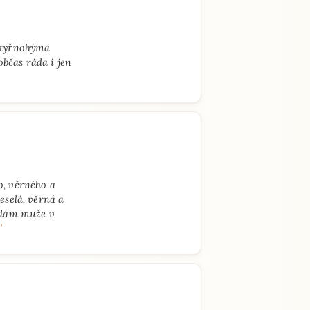
 čtyřnohýma
občas ráda i jen
o, věrného a
selá, věrná a
ledám muže v
"