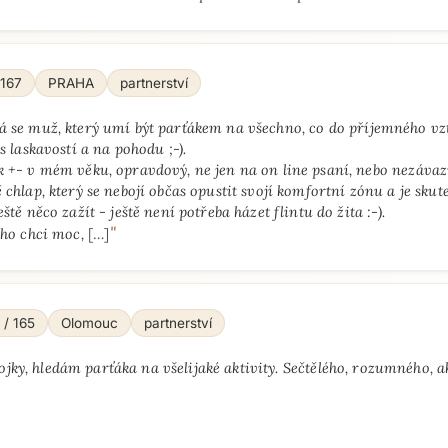
 167
PRAHA
partnerství
á se muž, který umí být parťákem na všechno, co do příjemného vz
 s laskavostí a na pohodu ;-).
k +- v mém věku, opravdový, ne jen na on line psaní, nebo nezávaz
 chlap, který se nebojí občas opustit svojí komfortní zónu a je sku
eště něco zažít - ještě není potřeba házet flintu do žita :-).
"
oho chci moc,
[…]
 / 165
Olomouc
partnerství
ojky, hledám parťáka na všelijaké aktivity. Sečtělého, rozumného, a