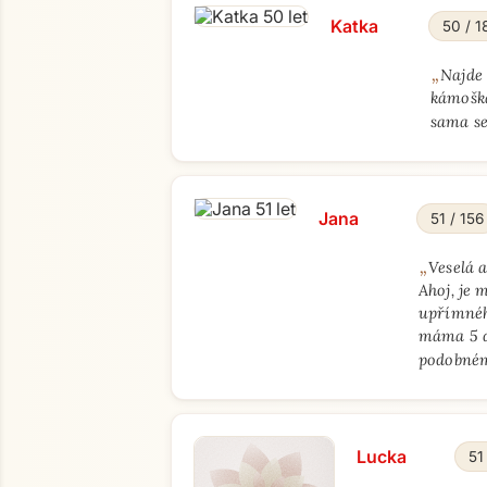
Katka
50 / 1
„
Najde
kámoška
sama se
Jana
51 / 156
„
Veselá 
Ahoj, je 
upřímnéh
máma 5 dě
podobném
Lucka
51