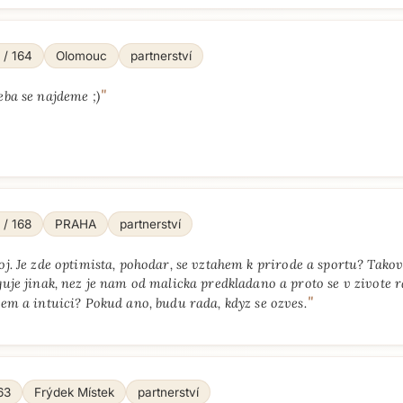
 / 164
Olomouc
partnerství
"
eba se najdeme ;)
 / 168
PRAHA
partnerství
oj. Je zde optimista, pohodar, se vztahem k prirode a sportu? Takovej
uje jinak, nez je nam od malicka predkladano a proto se v zivote r
"
em a intuici? Pokud ano, budu rada, kdyz se ozves.
63
Frýdek Místek
partnerství