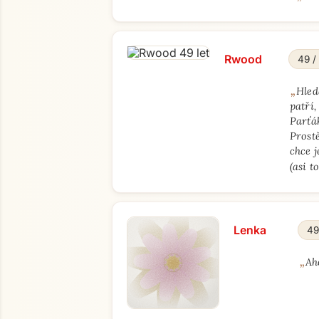
Rwood
49 /
„
Hled
patří,
Parťá
Prostě
chce j
(asi t
Lenka
49
„
Ah