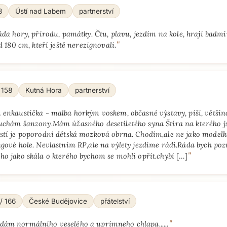
8
Ústí nad Labem
partnerství
a hory, přírodu, památky. Čtu, plavu, jezdím na kole, hraji badmi
"
 180 cm, kteří ještě nerezignovali.
 158
Kutná Hora
partnerství
 enkaustička - malba horkým voskem, občasné výstavy, píši, většin
uchám šanzony.Mám úžasného desetiletého syna Štíra na kterého 
stí je poporodní dětská mozková obrna. Chodím,ale ne jako model
ngové hole. Nevlastním RP,ale na výlety jezdíme rádi.Ráda bych po
"
ho jako skála o kterého bychom se mohli opřít.chybí
[…]
/ 166
České Budějovice
přátelství
"
dám normálního veselého a uprimneho chlapa......