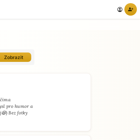
person_add
account_circle
očima
ysl pro humor a
j😆) Bez fotky