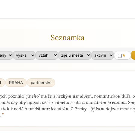
Seznamka
star
1
PRAHA
partnerství
ych poznala ´jiného´ muže s hezkým úsměvem, romantickou duší, 
ma krásy obyčejných věcí reálného světa a morálním kreditem. Sm
ztah k vodě a tvrdší muzice vítán. Z Prahy... (tj kam dojede tramva
"
.