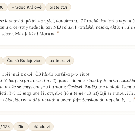
80
Hradec Králové
přátelství
 se kamarád, přítel na výlet, dovolenou…? Procházkování s mýma
ma a čerstvý vzduch, ten NEJ relax. Přátelská, veselá, aktivní, ale 
"
 sebou. Miluji Jižní Moravu.
České Budějovice
partnerství
a upřímná z okolí ČB hledá parťáka pro život
mi 51 let (v srpnu oslavím 52), jsem vdova a ráda bych našla hodnéh
o muže se smyslem pro humor z Českých Budějovic a okolí. Jsem ve
tí. Tři už mají své životy, dvě (16 a téměř 10 let) žijí se mnou. H
 věku, kterému děti nevadí a ocení fajn ženskou do nepohody.
[…]
 / 173
Zlín
přátelství