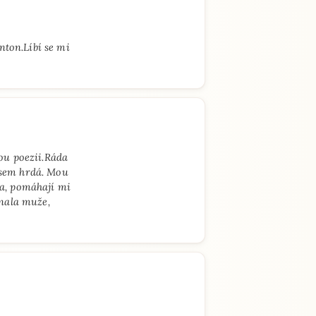
nton.Líbí se mi
ou poezii.Ráda
jsem hrdá. Mou
ka, pomáhají mi
znala muže,