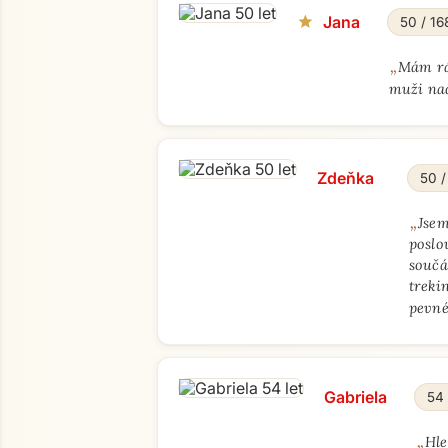
Jana
star
50 / 16
„
Mám rád
muži nad
Zdeňka
50 /
„
Jsem
poslo
součá
treki
pevné
Gabriela
54 
„
Hle