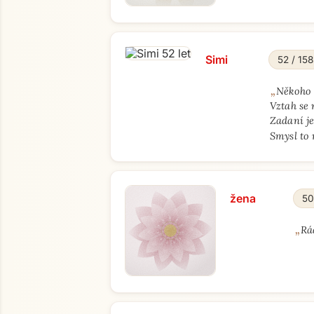
Simi
52 / 158
„
Někoho n
Vztah se 
Zadaní je
Smysl to 
žena
50
„
Rá