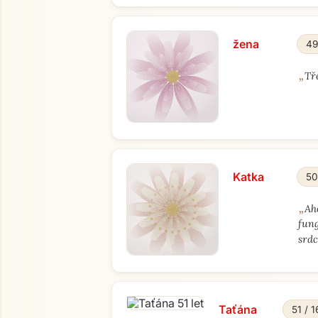
žena
49
„
Tř
Katka
50
„
Ah
fung
srdc
Taťána
51 / 1