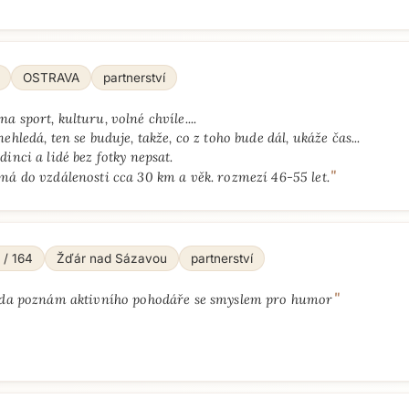
OSTRAVA
partnerství
a sport, kulturu, volné chvíle....
nehledá, ten se buduje, takže, co z toho bude dál, ukáže čas...
dinci a lidé bez fotky nepsat.
"
má do vzdálenosti cca 30 km a věk. rozmezí 46-55 let.
 / 164
Žďár nad Sázavou
partnerství
"
da poznám aktivního pohodáře se smyslem pro humor