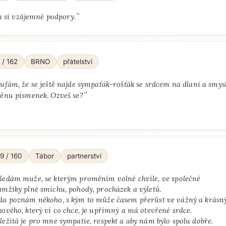
"
 si vzájemné podpory.
 / 162
BRNO
přátelství
Přejít na hlavní obsah
ufám, že se ještě najde sympaťák-rošťák se srdcem na dlani a smys
"
ěnu písmenek. Ozveš se?
9 / 160
Tábor
partnerství
ledám muže, se kterým proměním volné chvíle, ve společné
amžiky plné smíchu, pohody, procházek a výletů.
da poznám někoho, s kým to může časem přerůst ve vážný a krásný
kového, který ví co chce, je upřímný a má otevřené srdce.
ležitá je pro mne sympatie, respekt a aby nám bylo spolu dobře.