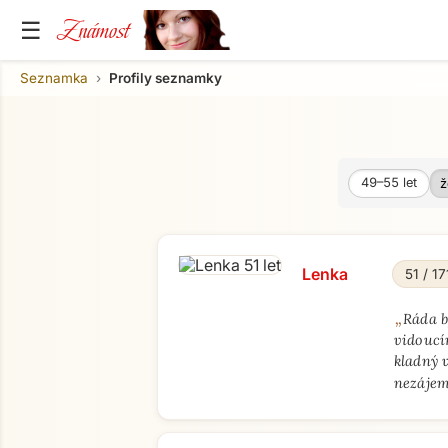
Známost
☰
Seznamka
Profily seznamky
49–55
let
Věk od
Věk do
Lenka
51 / 17
„
Ráda b
vidoucí
kladný v
nezájem