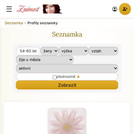
Známost
☰
person_add
account_circle
Seznamka
Profily seznamky
Seznamka
54–60
let
Věk od
Věk do
star
přednostně