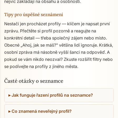
nejvíc zakládají na obsahu a osobnosti.
Tipy pro úspěšné seznámení
Nestačí jen procházet profily — klíčem je napsat první
zprávu. Přečtěte si profil pozorně a reagujte na
konkrétní detail — třeba společný zájem nebo místo.
Obecné „Ahoj, jak se máš?" většina lidí ignoruje. Krátká,
osobní zpráva má násobně vyšší šanci na odpověď. A
pokud se vám nikdo neozval? Zkuste rozšířit filtry nebo
se podívejte na profily z jiného města.
Časté otázky o seznamce
Jak funguje řazení profilů na seznamce?
Co znamená neveřejný profil?