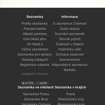
Seznamka
Informace
Profily seznamky
O seznamce Známost
Fotoseznamka
Časté otázky
Hledat partnera
Srovnání seznamek
Ona hledá jeho
Slovník pojmů
On hledá ji
Známost v číslech
Vážné seznámení
Podmínky užití
Seznamka pro seniory
Ochrana soukromí
Katalog kategorií
Seznamování
Registrace zdarma
Nápověda k seznamce
Kontakt
Instalace v Chrome
🔒 HTTPS
✓ GDPR
Seznamka ve městech
Seznamka v krajích
Seznamka Praha
Praha
Seznamka Brno
Středočeský kraj
Seznamka Ostrava
Jihomoravský kraj