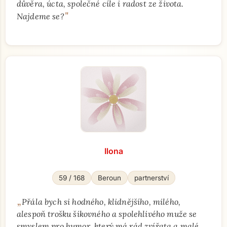
důvěra, úcta, společné cíle i radost ze života.
"
Najdeme se?
Ilona
59 / 168
Beroun
partnerství
„
Přála bych si hodného, klidnějšího, milého,
alespoň trošku šikovného a spolehlivého muže se
smyslem pro humor, který má rád zvířata a malé,