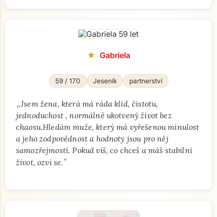
Gabriela
star
59 / 170
Jeseník
partnerství
„
Jsem žena, která má ráda klid, čistotu,
jednoduchost , normálně ukotvený život bez
chaosu.Hledám muže, který má vyřešenou minulost
a jeho zodpovědnost a hodnoty jsou pro něj
samozřejmostí. Pokud víš, co chceš a máš stabilní
"
život, ozvi se.