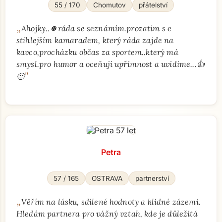
55 / 170
Chomutov
přátelství
„
Ahojky..🍀ráda se seznámím.prozatim s e
stihlejším kamaradem, který ráda zajde na
kavco,procházku občas za sportem..který má
smysl.pro humor a oceňuji upřímnost a uvidíme...👍
"
🙂
Petra
57 / 165
OSTRAVA
partnerství
„
Věřím na lásku, sdílené hodnoty a klidné zázemí.
Hledám partnera pro vážný vztah, kde je důležitá