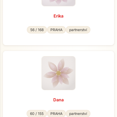
Erika
56 / 168
PRAHA
partnerství
Přejít na hlavní obsah
Dana
60 / 155
PRAHA
partnerství