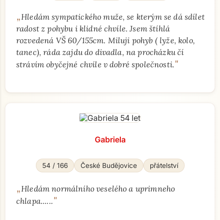
„
Hledám sympatického muže, se kterým se dá sdílet
radost z pohybu i klidné chvíle. Jsem štíhlá
rozvedená VŠ 60/155cm. Miluji pohyb ( lyže, kolo,
tanec), ráda zajdu do divadla, na procházku čí
"
strávím obyčejné chvíle v dobré společnosti.
Gabriela
54 / 166
České Budějovice
přátelství
„
Hledám normálního veselého a uprimneho
"
chlapa......