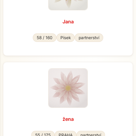
Jana
58 / 160
Písek
partnerství
žena
55 / 175
PRAHA
partnerství