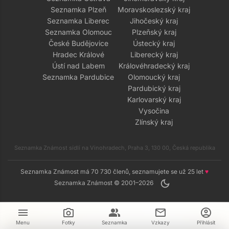
Seznamka Plzeň
Moravskoslezský kraj
Seznamka Liberec
Jihočeský kraj
Seznamka Olomouc
Plzeňský kraj
České Budějovice
Ústecký kraj
Hradec Králové
Liberecký kraj
Ústí nad Labem
Královéhradecký kraj
Seznamka Pardubice
Olomoucký kraj
Pardubický kraj
Karlovarský kraj
Vysočina
Zlínský kraj
Seznamka Známost sídlí na Vinohradech, Praha 3, 130 00, Česká republika
Seznamka Známost má 70 730 členů, seznamujete se už 25 let
♥
dark_mode
Seznamka Známost © 2001–2026
menu
camera_alt
group
mail
account_circle
Menu
Fotky
Seznamka
Vzkazy
Přihlásit