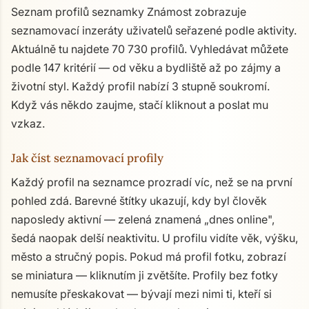
Seznam profilů seznamky Známost zobrazuje
seznamovací inzeráty uživatelů seřazené podle aktivity.
Aktuálně tu najdete 70 730 profilů. Vyhledávat můžete
podle 147 kritérií — od věku a bydliště až po zájmy a
životní styl. Každý profil nabízí 3 stupně soukromí.
Když vás někdo zaujme, stačí kliknout a poslat mu
vzkaz.
Jak číst seznamovací profily
Každý profil na seznamce prozradí víc, než se na první
pohled zdá. Barevné štítky ukazují, kdy byl člověk
naposledy aktivní — zelená znamená „dnes online",
šedá naopak delší neaktivitu. U profilu vidíte věk, výšku,
město a stručný popis. Pokud má profil fotku, zobrazí
se miniatura — kliknutím ji zvětšíte. Profily bez fotky
nemusíte přeskakovat — bývají mezi nimi ti, kteří si