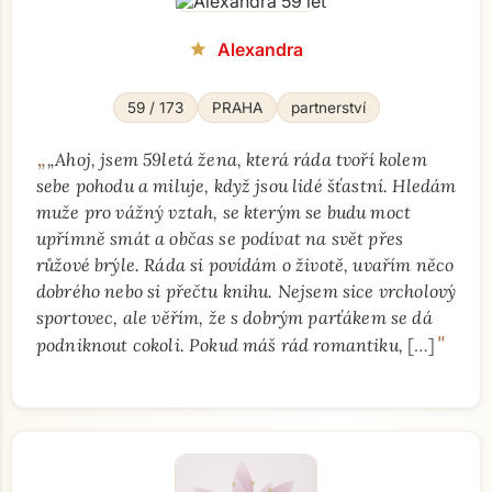
Alexandra
star
59 / 173
PRAHA
partnerství
„
„Ahoj, jsem 59letá žena, která ráda tvoří kolem
sebe pohodu a miluje, když jsou lidé šťastní. Hledám
muže pro vážný vztah, se kterým se budu moct
upřímně smát a občas se podívat na svět přes
růžové brýle. Ráda si povídám o životě, uvařím něco
dobrého nebo si přečtu knihu. Nejsem sice vrcholový
sportovec, ale věřím, že s dobrým parťákem se dá
"
podniknout cokoli. Pokud máš rád romantiku,
[…]