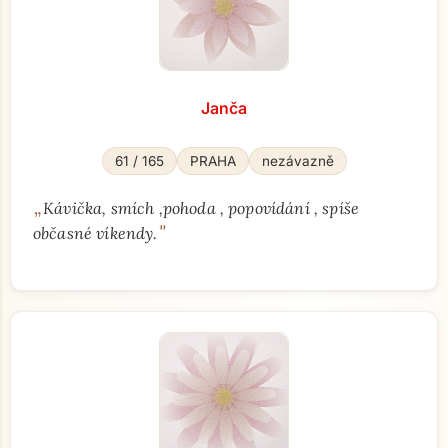
Janča
61 / 165
PRAHA
nezávazně
„
Kávička, smích ,pohoda , popovídání , spíše
"
občasné víkendy.