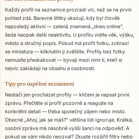
Každý profil na seznamce prozradí víc, než se na první
pohled zdá. Barevné štítky ukazují, kdy byl člověk
naposledy aktivní — zelená znamená „dnes online",
šedá naopak delší neaktivitu. U profilu vidíte věk, výšku,
město a stručný popis. Pokud má profil fotku, zobrazí
se miniatura — kliknutím ji zvětšíte. Profily bez fotky
nemusíte přeskakovat — bývají mezi nimi ti, kteří si
nejvíc zakládají na obsahu a osobnosti.
Tipy pro úspěšné seznámení
Nestačí jen procházet profily — klíčem je napsat první
zprávu. Přečtěte si profil pozorně a reagujte na
konkrétní detail — třeba společný zájem nebo místo.
Obecné „Ahoj, jak se máš?" většina lidí ignoruje. Krátká,
osobní zpráva má násobně vyšší šanci na odpověď. A
pokud se vám nikdo neozval? Zkuste rozšířit filtry nebo