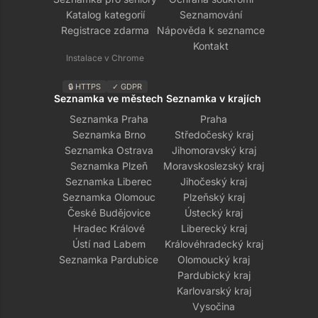
Katalog kategorií
Seznamování
Registrace zdarma
Nápověda k seznamce
Kontakt
Instalace v Chrome
🔒 HTTPS
✓ GDPR
Seznamka ve městech
Seznamka v krajích
Seznamka Praha
Praha
Seznamka Brno
Středočeský kraj
Seznamka Ostrava
Jihomoravský kraj
Seznamka Plzeň
Moravskoslezský kraj
Seznamka Liberec
Jihočeský kraj
Seznamka Olomouc
Plzeňský kraj
České Budějovice
Ústecký kraj
Hradec Králové
Liberecký kraj
Ústí nad Labem
Královéhradecký kraj
Seznamka Pardubice
Olomoucký kraj
Pardubický kraj
Karlovarský kraj
Vysočina