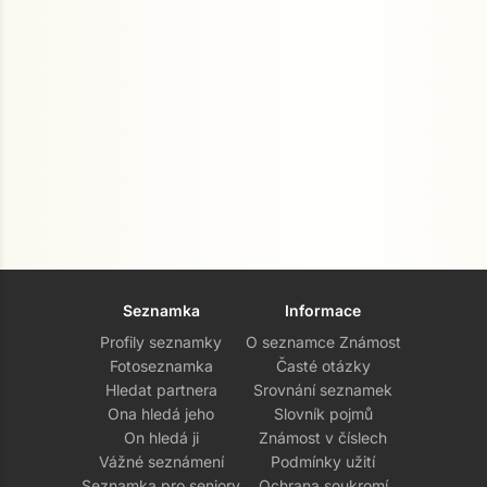
Seznamka
Informace
Profily seznamky
O seznamce Známost
Fotoseznamka
Časté otázky
Hledat partnera
Srovnání seznamek
Ona hledá jeho
Slovník pojmů
On hledá ji
Známost v číslech
Vážné seznámení
Podmínky užití
Seznamka pro seniory
Ochrana soukromí