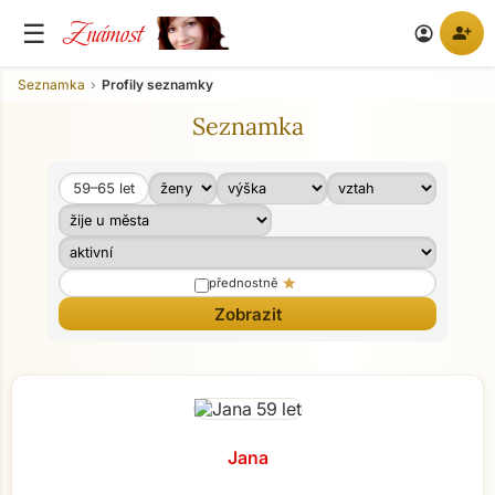
Známost
☰
person_add
account_circle
Seznamka
Profily seznamky
Seznamka
59–65
let
Věk od
Věk do
star
přednostně
Jana