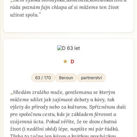
ráda poznám fajn chlapa ať si můžeme ten život
"
užívat spolu.
D
star
63 / 170
Beroun
partnerství
„
Hledám zralého muže, gentlemana se kterým
můžeme sdílet jak zajímavé debaty u kávy, tak
výlety do přírody nebo za kulturou. Spřízněnou duši
pro společnou cestu, kde je základem férovost a
vzájemná úcta. Pokud věříte, že ve dvou chutná
život (i nedělní oběd) lépe, napište mi pár řádků.
Třeba to začne jen kávou a krátkou procházkou.