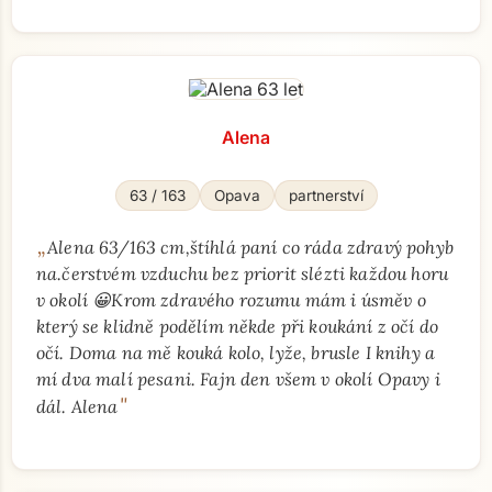
Alena
63 / 163
Opava
partnerství
„
Alena 63/163 cm,štíhlá paní co ráda zdravý pohyb
na.čerstvém vzduchu bez priorit slézti každou horu
v okolí 😀Krom zdravého rozumu mám i úsměv o
který se klidně podělím někde při koukání z očí do
očí. Doma na mě kouká kolo, lyže, brusle I knihy a
mí dva malí pesani. Fajn den všem v okolí Opavy i
"
dál. Alena