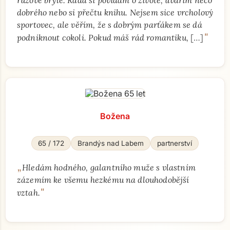
růžové brýle. Ráda si povídám o životě, uvařím něco
dobrého nebo si přečtu knihu. Nejsem sice vrcholový
sportovec, ale věřím, že s dobrým parťákem se dá
"
podniknout cokoli. Pokud máš rád romantiku,
[…]
Božena
65 / 172
Brandýs nad Labem
partnerství
„
Hledám hodného, galantního muže s vlastním
zázemím ke všemu hezkému na dlouhodobější
"
vztah.