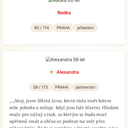
Radka
60 / 174
PRAHA
přátelství
Alexandra
star
59 / 173
PRAHA
partnerství
„
„Ahoj, jsem 59letá žena, která ráda tvoří kolem
Přejít na hlavní obsah
sebe pohodu a miluje, když jsou lidé šťastní. Hledám
muže pro vážný vztah, se kterým se budu moct
upřímně smát a občas se podívat na svět přes