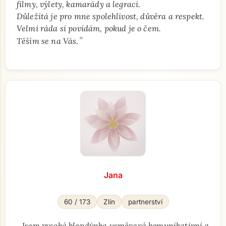
filmy, výlety, kamarády a legraci.
Důležitá je pro mne spolehlivost, důvěra a respekt.
Velmi ráda si povídám, pokud je o čem.
"
Těším se na Vás.
Jana
60 / 173
Zlín
partnerství
„
Jsem vysoká blondýnka,usměvavá,komunikativní a