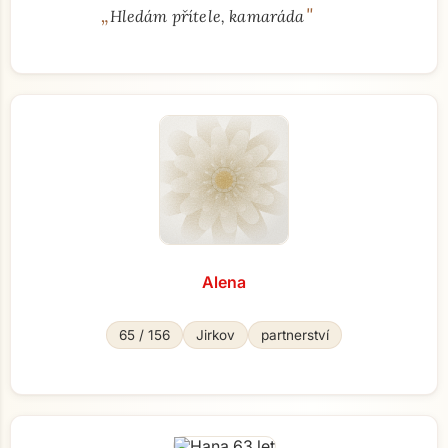
„
"
Hledám přítele, kamaráda
Alena
65 / 156
Jirkov
partnerství