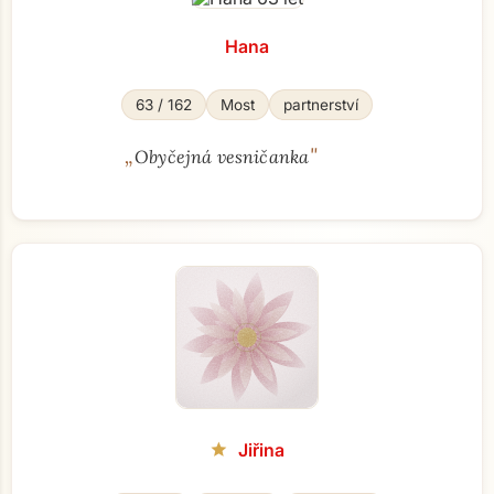
Hana
63 / 162
Most
partnerství
„
"
Obyčejná vesničanka
Jiřina
star