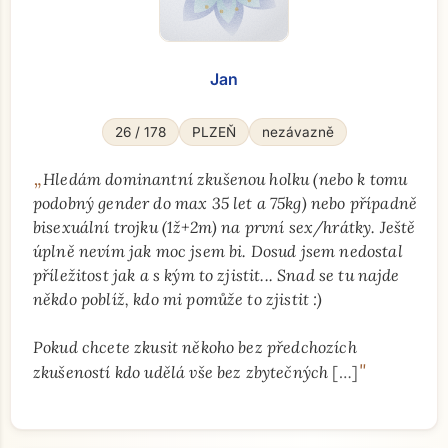
Jan
26 / 178
PLZEŇ
nezávazně
„
Hledám dominantní zkušenou holku (nebo k tomu
podobný gender do max 35 let a 75kg) nebo případně
bisexuální trojku (1ž+2m) na první sex/hrátky. Ještě
úplně nevím jak moc jsem bi. Dosud jsem nedostal
příležitost jak a s kým to zjistit... Snad se tu najde
někdo poblíž, kdo mi pomůže to zjistit :)
Pokud chcete zkusit někoho bez předchozích
"
zkušeností kdo udělá vše bez zbytečných
[…]