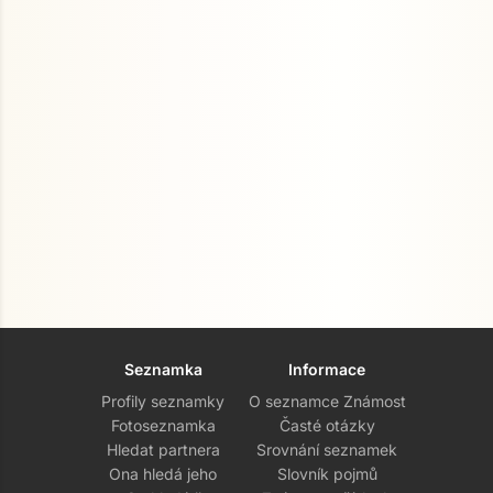
Seznamka
Informace
Profily seznamky
O seznamce Známost
Fotoseznamka
Časté otázky
Hledat partnera
Srovnání seznamek
Ona hledá jeho
Slovník pojmů