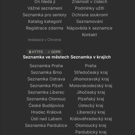
On hledá ji
Známost v číslech
Vážné seznámení
Podmínky užití
Seznamka pro seniory
Ochrana soukromí
Katalog kategorií
Seznamování
Registrace zdarma
Nápověda k seznamce
Kontakt
Instalace v Chrome
🔒 HTTPS
✓ GDPR
Seznamka ve městech
Seznamka v krajích
Seznamka Praha
Praha
Seznamka Brno
Středočeský kraj
Seznamka Ostrava
Jihomoravský kraj
Seznamka Plzeň
Moravskoslezský kraj
Seznamka Liberec
Jihočeský kraj
Seznamka Olomouc
Plzeňský kraj
České Budějovice
Ústecký kraj
Hradec Králové
Liberecký kraj
Ústí nad Labem
Královéhradecký kraj
Seznamka Pardubice
Olomoucký kraj
Pardubický kraj