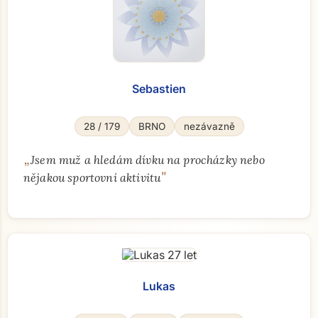
Sebastien
28 / 179
BRNO
nezávazně
„
Jsem muž a hledám dívku na procházky nebo
"
nějakou sportovní aktivitu
Přejít na hlavní obsah
Lukas