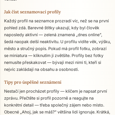
Jak číst seznamovací profily
Každý profil na seznamce prozradí víc, než se na první
pohled zdá. Barevné štítky ukazují, kdy byl člověk
naposledy aktivní — zelená znamená „dnes online",
šedá naopak delší neaktivitu. U profilu vidíte věk, výšku,
město a stručný popis. Pokud má profil fotku, zobrazí
se miniatura — kliknutím ji zvětšíte. Profily bez fotky
nemusíte přeskakovat — bývají mezi nimi ti, kteří si
nejvíc zakládají na obsahu a osobnosti.
Tipy pro úspěšné seznámení
Nestačí jen procházet profily — klíčem je napsat první
zprávu. Přečtěte si profil pozorně a reagujte na
konkrétní detail — třeba společný zájem nebo místo.
Obecné „Ahoj, jak se máš?" většina lidí ignoruje. Krátká,