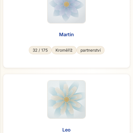
Martin
32 / 175
Kroměříž
partnerství
Leo