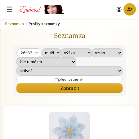
Známost
☰
person_add
account_circle
Seznamka
Profily seznamky
Seznamka
26–32
let
Věk od
Věk do
star
přednostně