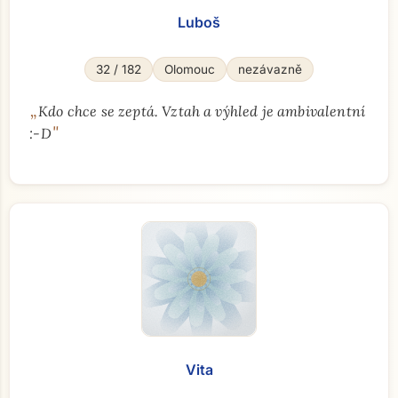
Luboš
32 / 182
Olomouc
nezávazně
„
Kdo chce se zeptá. Vztah a výhled je ambivalentní
"
:⁠-⁠D
Vita