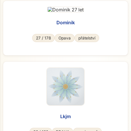
Dominik
27 / 178
Opava
přátelství
Lkjm