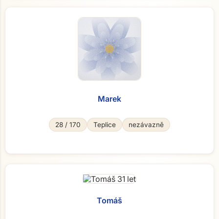
Marek
28 / 170
Teplice
nezávazně
Tomáš