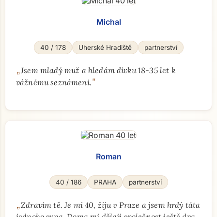
Michal
40 / 178
Uherské Hradiště
partnerství
„
Jsem mladý muž a hledám dívku 18-35 let k
"
vážnému seznámení.
Roman
40 / 186
PRAHA
partnerství
„
Zdravím tě. Je mi 40, žiju v Praze a jsem hrdý táta
jednoho syna. Doma mi dělají společnost ještě dva