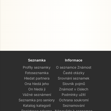
Seznamka
Informace
Profily seznamky
O seznamce Známost
Fotoseznamka
Časté otázky
Hledat partnera
Srovnání seznamek
Ona hledá jeho
Slovník pojmů
On hledá ji
Známost v číslech
Vážné seznámení
Podmínky užití
Seznamka pro seniory
Ochrana soukromí
Katalog kategorií
Seznamování
Registrace zdarma
Nápověda k seznamce