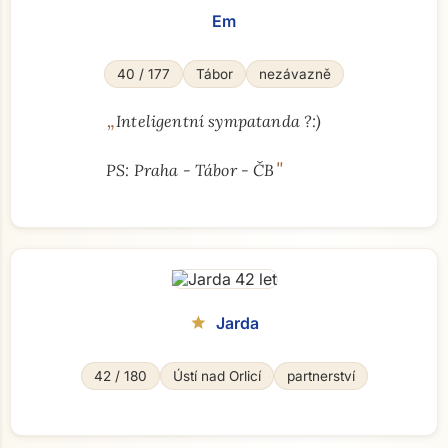
Em
40 / 177
Tábor
nezávazně
„
Inteligentní sympatanda ?:)
"
PS: Praha - Tábor - ČB
Jarda
star
42 / 180
Ústí nad Orlicí
partnerství