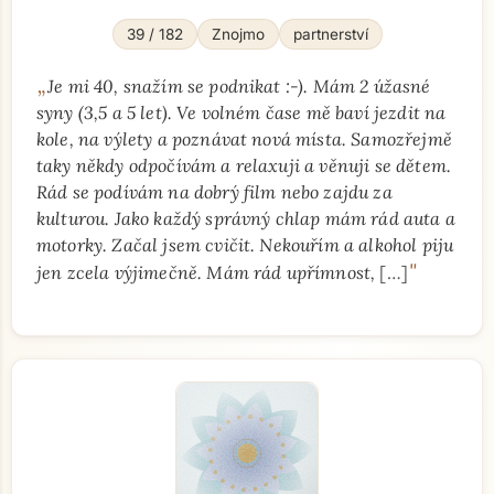
39 / 182
Znojmo
partnerství
„
Je mi 40, snažím se podnikat :-). Mám 2 úžasné
syny (3,5 a 5 let). Ve volném čase mě baví jezdit na
kole, na výlety a poznávat nová místa. Samozřejmě
taky někdy odpočívám a relaxuji a věnuji se dětem.
Rád se podívám na dobrý film nebo zajdu za
kulturou. Jako každý správný chlap mám rád auta a
motorky. Začal jsem cvičit. Nekouřím a alkohol piju
"
jen zcela výjimečně. Mám rád upřímnost,
[…]