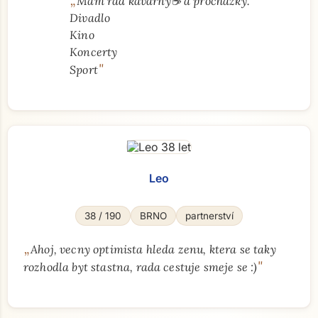
„
Mám rád kavárny☕ a procházky.
Divadlo
Kino
Koncerty
"
Sport
Leo
38 / 190
BRNO
partnerství
„
Ahoj, vecny optimista hleda zenu, ktera se taky
"
rozhodla byt stastna, rada cestuje smeje se :)