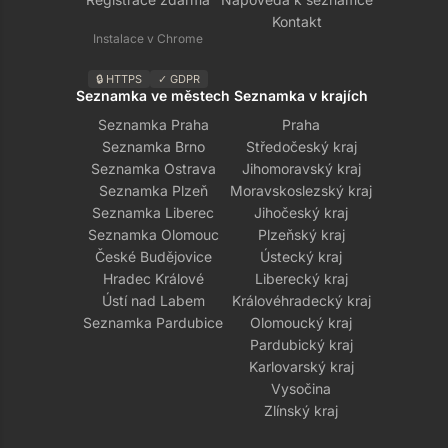
Kontakt
Instalace v Chrome
🔒 HTTPS
✓ GDPR
Seznamka ve městech
Seznamka v krajích
Seznamka Praha
Praha
Seznamka Brno
Středočeský kraj
Seznamka Ostrava
Jihomoravský kraj
Seznamka Plzeň
Moravskoslezský kraj
Seznamka Liberec
Jihočeský kraj
Seznamka Olomouc
Plzeňský kraj
České Budějovice
Ústecký kraj
Hradec Králové
Liberecký kraj
Ústí nad Labem
Královéhradecký kraj
Seznamka Pardubice
Olomoucký kraj
Pardubický kraj
Karlovarský kraj
Vysočina
Zlínský kraj