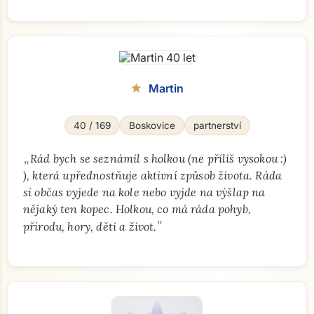
Martin
star
40 / 169
Boskovice
partnerství
„
Rád bych se seznámil s holkou (ne příliš vysokou :)
), která upřednostňuje aktivní způsob života. Ráda
si občas vyjede na kole nebo vyjde na výšlap na
nějaký ten kopec. Holkou, co má ráda pohyb,
"
přírodu, hory, děti a život.