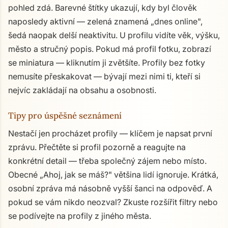
pohled zdá. Barevné štítky ukazují, kdy byl člověk
naposledy aktivní — zelená znamená „dnes online",
šedá naopak delší neaktivitu. U profilu vidíte věk, výšku,
město a stručný popis. Pokud má profil fotku, zobrazí
se miniatura — kliknutím ji zvětšíte. Profily bez fotky
nemusíte přeskakovat — bývají mezi nimi ti, kteří si
nejvíc zakládají na obsahu a osobnosti.
Tipy pro úspěšné seznámení
Nestačí jen procházet profily — klíčem je napsat první
zprávu. Přečtěte si profil pozorně a reagujte na
konkrétní detail — třeba společný zájem nebo místo.
Obecné „Ahoj, jak se máš?" většina lidí ignoruje. Krátká,
osobní zpráva má násobně vyšší šanci na odpověď. A
pokud se vám nikdo neozval? Zkuste rozšířit filtry nebo
se podívejte na profily z jiného města.