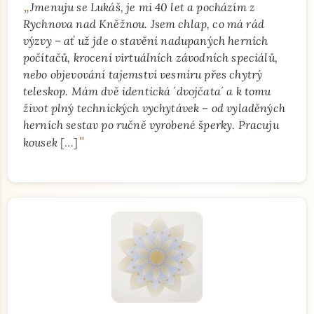
„
Jmenuju se Lukáš, je mi 40 let a pocházím z
Rychnova nad Kněžnou. Jsem chlap, co má rád
výzvy – ať už jde o stavění nadupaných herních
počítačů, krocení virtuálních závodních speciálů,
nebo objevování tajemství vesmíru přes chytrý
teleskop. Mám dvě identická ´dvojčata´ a k tomu
život plný technických vychytávek – od vyladěných
herních sestav po ručně vyrobené šperky. Pracuju
"
kousek
[…]