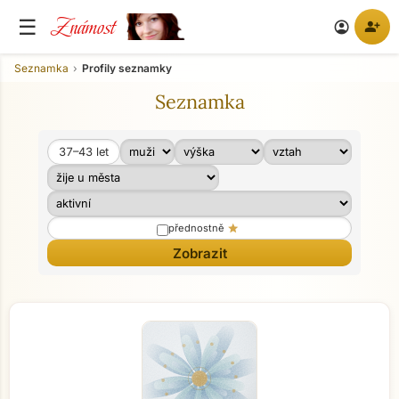
Známost
☰
person_add
account_circle
Seznamka
Profily seznamky
Seznamka
37–43
let
Věk od
Věk do
star
přednostně