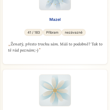
Mazel
41 / 183
Příbram
nezávazně
„
Ženatý, přesto trochu sám. Máš to podobně? Tak to
"
tě rád poznám;-)