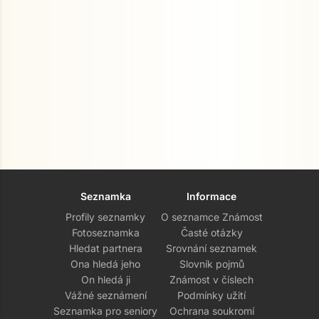
Seznamka
Informace
Profily seznamky
O seznamce Známost
Fotoseznamka
Časté otázky
Hledat partnera
Srovnání seznamek
Ona hledá jeho
Slovník pojmů
On hledá ji
Známost v číslech
Vážné seznámení
Podmínky užití
Seznamka pro seniory
Ochrana soukromí