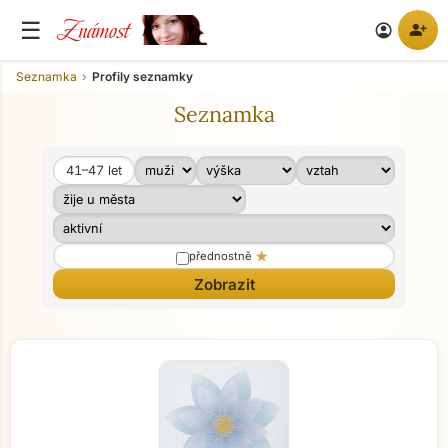
Známost
☰
person_add
account_circle
Seznamka
Profily seznamky
Seznamka
41–47
let
Věk od
Věk do
star
přednostně