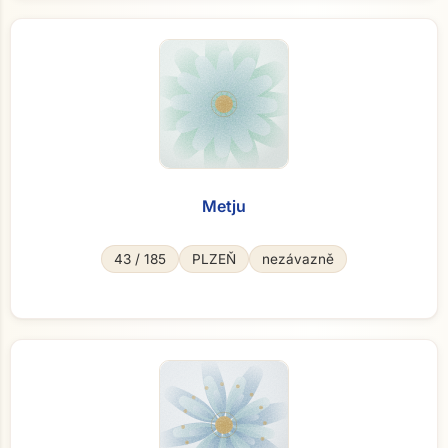
Metju
43 / 185
PLZEŇ
nezávazně