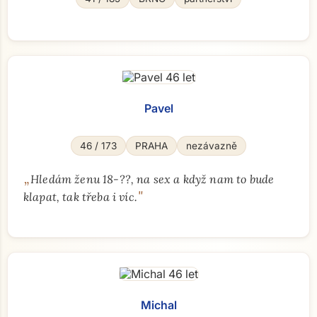
Přejít na hlavní obsah
Pavel
46 / 173
PRAHA
nezávazně
„
Hledám ženu 18-??, na sex a když nam to bude
"
klapat, tak třeba i víc.
Michal