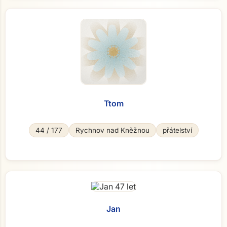
Ttom
44 / 177
Rychnov nad Kněžnou
přátelství
Jan