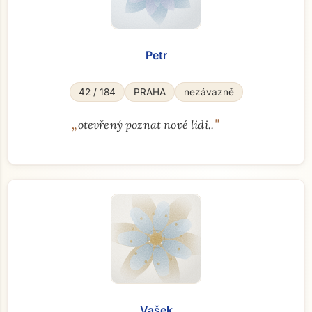
Petr
42 / 184
PRAHA
nezávazně
„
"
otevřený poznat nové lidi..
Vašek