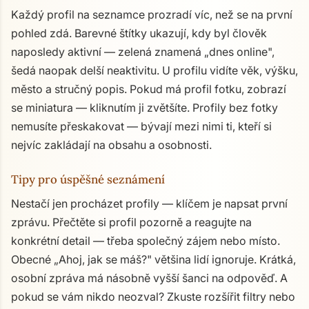
Každý profil na seznamce prozradí víc, než se na první
pohled zdá. Barevné štítky ukazují, kdy byl člověk
naposledy aktivní — zelená znamená „dnes online",
šedá naopak delší neaktivitu. U profilu vidíte věk, výšku,
město a stručný popis. Pokud má profil fotku, zobrazí
se miniatura — kliknutím ji zvětšíte. Profily bez fotky
nemusíte přeskakovat — bývají mezi nimi ti, kteří si
nejvíc zakládají na obsahu a osobnosti.
Tipy pro úspěšné seznámení
Nestačí jen procházet profily — klíčem je napsat první
zprávu. Přečtěte si profil pozorně a reagujte na
konkrétní detail — třeba společný zájem nebo místo.
Obecné „Ahoj, jak se máš?" většina lidí ignoruje. Krátká,
osobní zpráva má násobně vyšší šanci na odpověď. A
pokud se vám nikdo neozval? Zkuste rozšířit filtry nebo