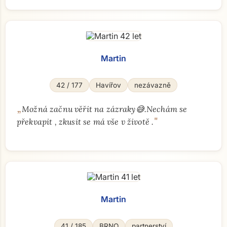
Martin
42 / 177
Havířov
nezávazně
„
Možná začnu věřit na zázraky😅.Nechám se
"
překvapit , zkusit se má vše v životě .
Martin
41 / 185
BRNO
partnerství