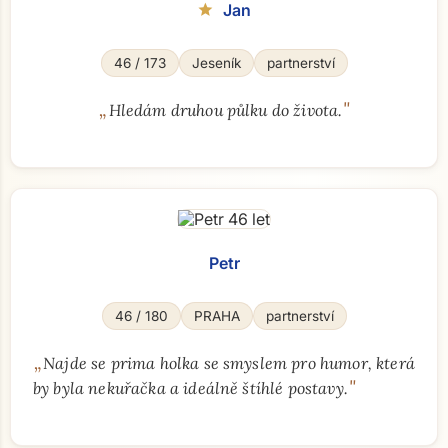
Jan
star
46 / 173
Jeseník
partnerství
„
"
Hledám druhou půlku do života.
Petr
46 / 180
PRAHA
partnerství
„
Najde se prima holka se smyslem pro humor, která
"
by byla nekuřačka a ideálně štíhlé postavy.