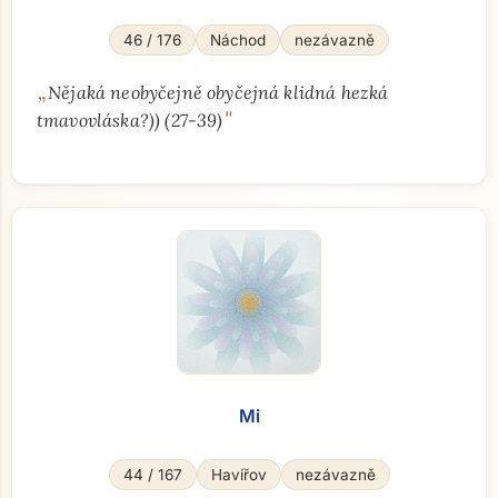
46 / 176
Náchod
nezávazně
„
Nějaká neobyčejně obyčejná klidná hezká
"
tmavovláska?)) (27-39)
Mi
44 / 167
Havířov
nezávazně