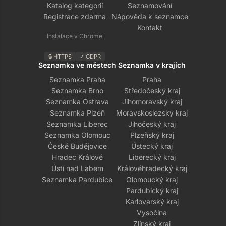
Katalog kategorií
Seznamování
Registrace zdarma
Nápověda k seznamce
Kontakt
Instalace v Chrome
🔒 HTTPS
✓ GDPR
Seznamka ve městech
Seznamka v krajích
Seznamka Praha
Praha
Seznamka Brno
Středočeský kraj
Seznamka Ostrava
Jihomoravský kraj
Seznamka Plzeň
Moravskoslezský kraj
Seznamka Liberec
Jihočeský kraj
Seznamka Olomouc
Plzeňský kraj
České Budějovice
Ústecký kraj
Hradec Králové
Liberecký kraj
Ústí nad Labem
Královéhradecký kraj
Seznamka Pardubice
Olomoucký kraj
Pardubický kraj
Karlovarský kraj
Vysočina
Zlínský kraj