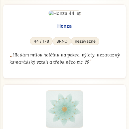
Honza
44 / 178
BRNO
nezávazně
„
Hledám milou holčinu na pokec, výlety, nezávazný
"
kamarádský vztah a třeba něco víc 😉