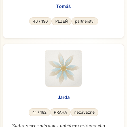
Tomáš
46 / 190
PLZEŇ
partnerství
Jarda
41 / 182
PRAHA
nezávazně
„
Zadaný pro zadanou s nabídkou vzájemného