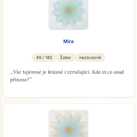
Míra
49 / 183
Žatec
nezávazně
„
Vše tajemné je krásné i vzrušující. Kdo ví co osud
"
přinese?