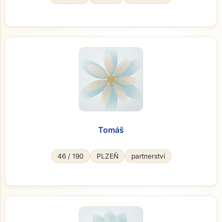
Tomáš
46 / 190
PLZEŇ
partnerství