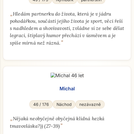
„
Hledám partnerku do života, která je v jádru
pohodářkou, součástí jejího života je sport, věci řeší
s nadhledem a shovívavostí, zvládne si ze sebe dělat
legraci, štiplavý humor přechází v úsměvem a je
"
spíše mírná než rázná.
Michal
46 / 176
Náchod
nezávazně
„
Nějaká neobyčejně obyčejná klidná hezká
"
tmavovláska?)) (27-39)