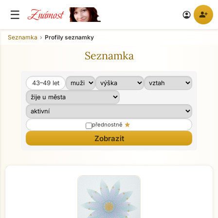
Známost
☰
person_add
account_circle
Seznamka
Profily seznamky
Seznamka
43–49
let
Věk od
Věk do
star
přednostně