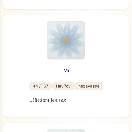
Mi
44 / 167
Havířov
nezávazně
„
"
Hledám jen sex