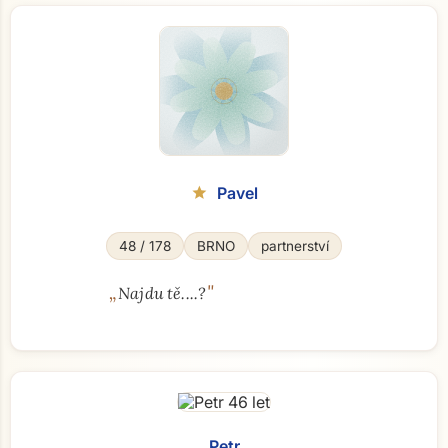
Pavel
star
48 / 178
BRNO
partnerství
„
"
Najdu tě....?
Petr