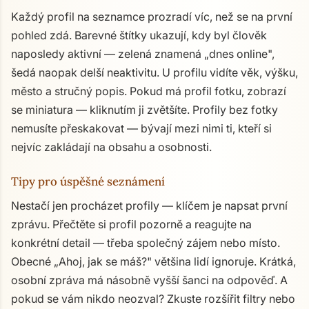
Každý profil na seznamce prozradí víc, než se na první
pohled zdá. Barevné štítky ukazují, kdy byl člověk
naposledy aktivní — zelená znamená „dnes online",
šedá naopak delší neaktivitu. U profilu vidíte věk, výšku,
město a stručný popis. Pokud má profil fotku, zobrazí
se miniatura — kliknutím ji zvětšíte. Profily bez fotky
nemusíte přeskakovat — bývají mezi nimi ti, kteří si
nejvíc zakládají na obsahu a osobnosti.
Tipy pro úspěšné seznámení
Nestačí jen procházet profily — klíčem je napsat první
zprávu. Přečtěte si profil pozorně a reagujte na
konkrétní detail — třeba společný zájem nebo místo.
Obecné „Ahoj, jak se máš?" většina lidí ignoruje. Krátká,
osobní zpráva má násobně vyšší šanci na odpověď. A
pokud se vám nikdo neozval? Zkuste rozšířit filtry nebo