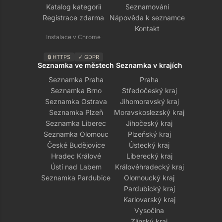
Katalog kategorií
Seznamování
Registrace zdarma
Nápověda k seznamce
Kontakt
Instalace v Chrome
🔒 HTTPS
✓ GDPR
Seznamka ve městech
Seznamka v krajích
Seznamka Praha
Praha
Seznamka Brno
Středočeský kraj
Seznamka Ostrava
Jihomoravský kraj
Seznamka Plzeň
Moravskoslezský kraj
Seznamka Liberec
Jihočeský kraj
Seznamka Olomouc
Plzeňský kraj
České Budějovice
Ústecký kraj
Hradec Králové
Liberecký kraj
Ústí nad Labem
Královéhradecký kraj
Seznamka Pardubice
Olomoucký kraj
Pardubický kraj
Karlovarský kraj
Vysočina
Zlínský kraj