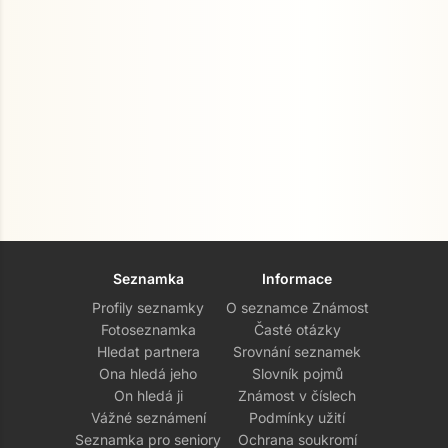
Seznamka
Informace
Profily seznamky
O seznamce Známost
Fotoseznamka
Časté otázky
Hledat partnera
Srovnání seznamek
Ona hledá jeho
Slovník pojmů
On hledá ji
Známost v číslech
Vážné seznámení
Podmínky užití
Seznamka pro seniory
Ochrana soukromí