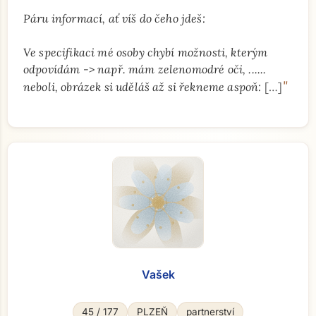
Páru informací, ať víš do čeho jdeš:
Ve specifikaci mé osoby chybí možnosti, kterým
odpovídám -> např. mám zelenomodré oči, ......
"
neboli, obrázek si uděláš až si řekneme aspoň:
[…]
Vašek
45 / 177
PLZEŇ
partnerství