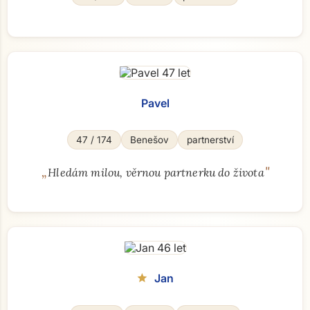
Pavel
47 / 174
Benešov
partnerství
„
"
Hledám milou, věrnou partnerku do života
Jan
star