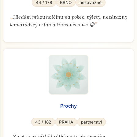
44 / 178
BRNO
nezávazně
„
Hledám milou holčinu na pokec, výlety, nezávazný
"
kamarádský vztah a třeba něco víc 😉
Prochy
43 / 182
PRAHA
partnerství
„
Život je až příliš krátký na to abysme jím