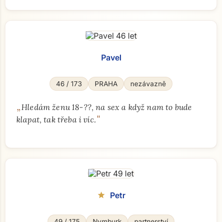
Pavel
46 / 173
PRAHA
nezávazně
„
Hledám ženu 18-??, na sex a když nam to bude
"
klapat, tak třeba i víc.
Přejít na hlavní obsah
Petr
star
49 / 175
Nymburk
partnerství