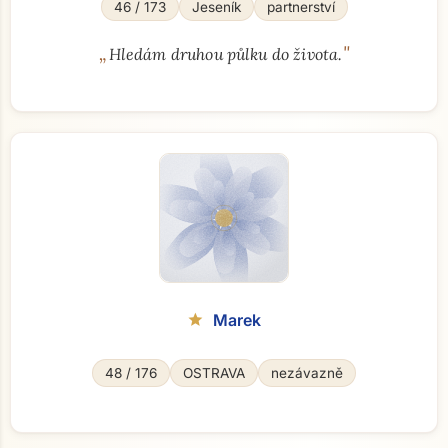
46 / 173
Jeseník
partnerství
„
"
Hledám druhou půlku do života.
Marek
star
48 / 176
OSTRAVA
nezávazně