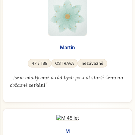
Martin
47 / 189
OSTRAVA
nezávazně
„
Jsem mladý muž a rád bych poznal starší ženu na
"
občasné setkání
M