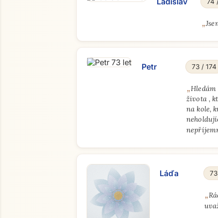
Ladislav
74 
„
Jse
Petr
73 / 174
„
Hledám ž
života , 
na kole, 
neholdují
nepříjem
Láďa
73
„
Rá
uvaž