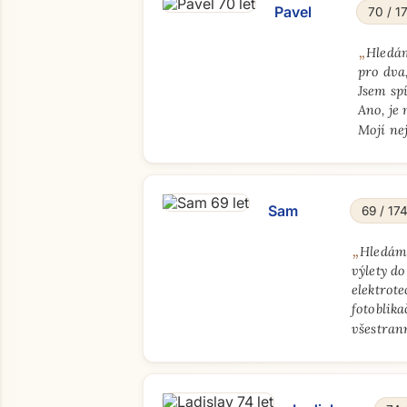
Pavel
70 / 1
„
Hledám
pro dva
Jsem spí
Ano, je 
Mojí ne
Sam
69 / 17
„
Hledám 
výlety do
elektrote
fotoblika
všestran