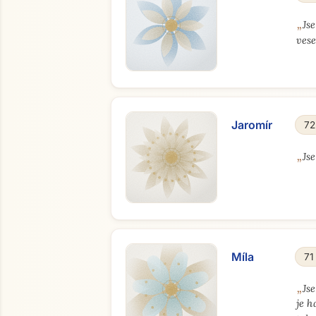
„
Js
vese
Jaromír
72
„
Js
Míla
71
„
Js
je h