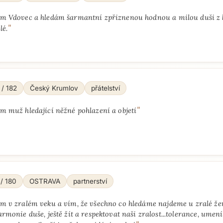
em Vdovec a hledám šarmantní zpřiznenou hodnou a milou duši z k
"
lé.
 / 182
Český Krumlov
přátelství
"
em muž hledající něžné pohlazení a objetí
 / 180
OSTRAVA
partnerství
em v zralém veku a vím, že všechno co hledáme najdeme u zralé žen
armonie duše, ještě žít a respektovat naši zralost...tolerance, umení 