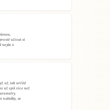
olenou,
prostě užívat si
d nejde o
ž už, tak určitě
mi už spíš více než
parametry.
í nabídky, se