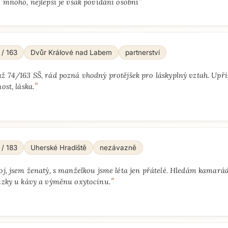
"
 mnoho, nejlepší je však povídání osobní
 / 163
Dvůr Králové nad Labem
partnerství
ž 74/163 SŠ, rád pozná vhodný protějšek pro láskyplný vztah. Upří
"
ost, láska.
 / 183
Uherské Hradiště
nezávazně
oj, jsem ženatý, s manželkou jsme léta jen přátelé. Hledám kamará
"
ůzky u kávy a výměnu oxytocinu.