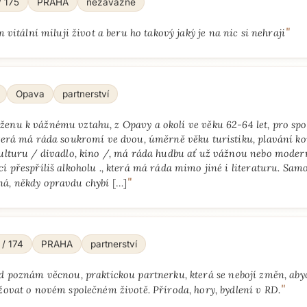
/ 175
PRAHA
nezávazně
"
m vitální miluji život a beru ho takový jaký je na nic si nehraji
Opava
partnerství
enu k vážnému vztahu, z Opavy a okolí ve věku 62-64 let, pro spo
která má ráda soukromí ve dvou, úměrně věku turistiku, plavání ko
kulturu / divadlo, kino /, má ráda hudbu ať už vážnou nebo moder
cí přespříliš alkoholu ., která má ráda mimo jiné i literaturu. Samo
"
ná, někdy opravdu chybí
[…]
 / 174
PRAHA
partnerství
d poznám věcnou, praktickou partnerku, která se nebojí změn, ab
"
ovat o novém společném životě. Příroda, hory, bydlení v RD.