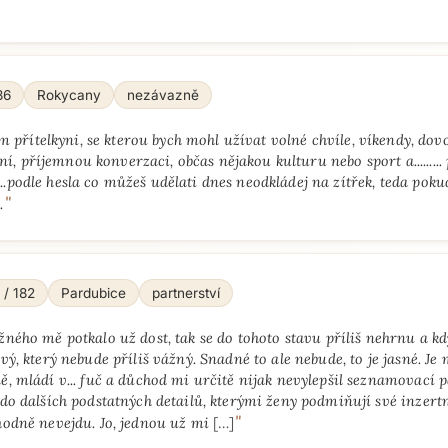
86
Rokycany
nezávazně
 přítelkyni, se kterou bych mohl užívat volné chvíle, víkendy, dov
ní, příjemnou konverzaci, občas nějakou kulturu nebo sport a......... 
....podle hesla co můžeš udělati dnes neodkládej na zítřek, teda poku
"
.
 / 182
Pardubice
partnerství
žného mě potkalo už dost, tak se do tohoto stavu příliš nehrnu a kdy
vý, který nebude příliš vážný. Snadné to ale nebude, to je jasné. Je 
, mládí v... fuč a důchod mi určitě nijak nevylepšil seznamovací 
do dalších podstatných detailů, kterými ženy podmiňují své inzertn
"
hodně nevejdu. Jo, jednou už mi
[…]