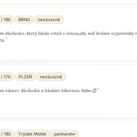
 / 186
BRNO
nezávazně
em důchodce, který hledá vztah s ženou,aby měl krásné vzpomínky n
"
ta.
 / 170
PLZEŇ
nezávazně
"
em vdovec důchodce a hledám šikovnou babu.😉
 / 180
Frýdek Místek
partnerství