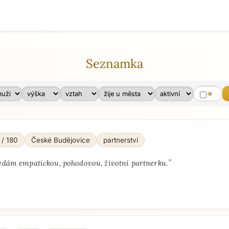
Seznamka
star
 / 180
České Budějovice
partnerství
"
edám empatickou, pohodovou, životní partnerku.