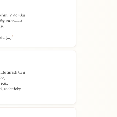
bořan. V domku
ky, zahrada).
iv.
"
avdu
[…]
utoturistiku a
ce,
v.n.,
l, technicky