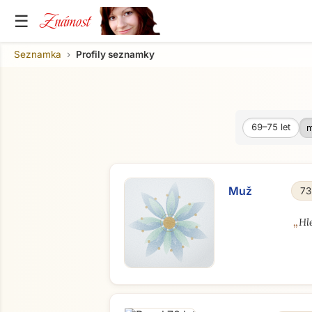
Známost
☰
Seznamka
Profily seznamky
69–75
let
Věk od
Věk do
Muž
73
„
Hl