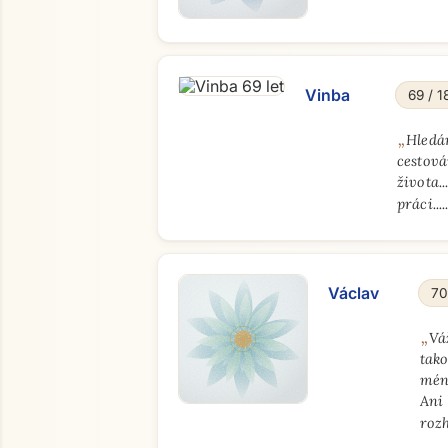
Vinba
69 / 1
„
Hledám
cestová
života.
práci.....
Václav
70
„
Vá
tako
méně
Ani 
roz