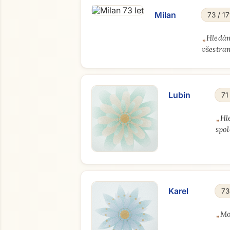
Milan
73 / 17
„
Hledám
všestra
Lubin
71
„
Hl
spo
Karel
73
„
Mož