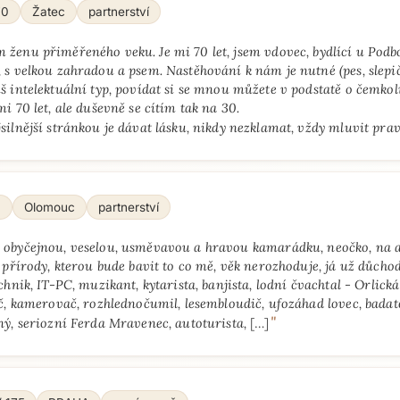
70
Žatec
partnerství
 ženu přiměřeného veku. Je mi 70 let, jsem vdovec, bydlící u Pod
, s velkou zahradou a psem. Nastěhování k nám je nutné (pes, slepič
š intelektuální typ, povídat si se mnou můžete v podstatě o čemkol
mi 70 let, ale duševně se cítím tak na 30.
jsilnější stránkou je dávat lásku, nikdy nezklamat, vždy mluvit pr
4
Olomouc
partnerství
obyčejnou, veselou, usměvavou a hravou kamarádku, neočko, na a
 přírody, kterou bude bavit to co mě, věk nerozhoduje, já už důchod
chnik, IT-PC, muzikant, kytarista, banjista, lodní čvachtal - Orlická 
č, kamerovač, rozhlednočumil, lesembloudič, ufozáhad lovec, badate
"
ný, seriozní Ferda Mravenec, autoturista,
[…]