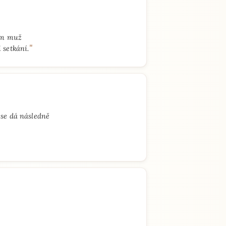
sem muž
"
 setkání.
 se dá následně