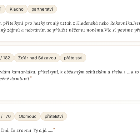
1
Kladno
partnerství
 přítelkyni pro hezký trvalý vztah z Kladenská nebo Rakovníka.J
nný zájmů a nebráním se přiučit něčemu novému.Víc si povíme při
Přejít na hlavní obsah
 / 182
Žďár nad Sázavou
přátelství
edám kamarádku, přítelkyni, k občasným schůzkám a třeba i ... a to
"
lečně domluvit
 / 176
Olomouc
přátelství
"
ná, že zrovna Ty a já .....