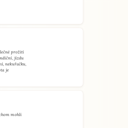
lečné prožití
ndiční, jízdu
ní, nekuřačku,
ta je
ychom mohli