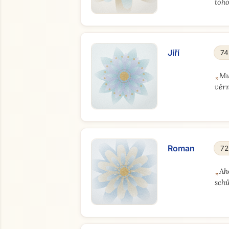
toho
Jiří
74
„
Mu
věrn
Roman
72
„
Ah
sch