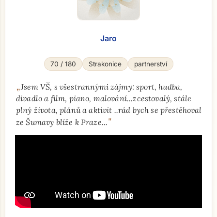
Jaro
70 / 180
Strakonice
partnerství
„
Jsem VŠ, s všestrannými zájmy: sport, hudba,
divadlo a film, piano, malování...zcestovalý, stále
plný života, plánů a aktivit ..rád bych se přestěhoval
"
ze Šumavy blíže k Praze...