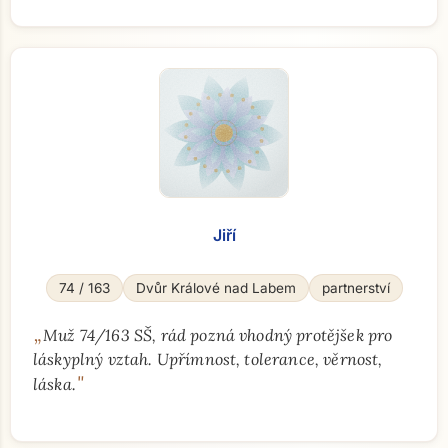
Jiří
74 / 163
Dvůr Králové nad Labem
partnerství
„
Muž 74/163 SŠ, rád pozná vhodný protějšek pro
láskyplný vztah. Upřímnost, tolerance, věrnost,
"
láska.