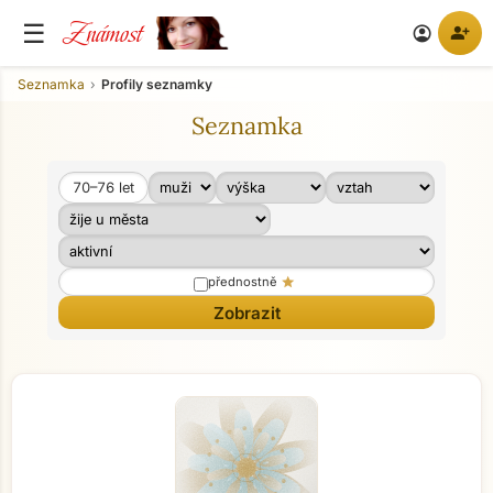
Známost
☰
person_add
account_circle
Seznamka
Profily seznamky
Seznamka
70–76
let
Věk od
Věk do
star
přednostně