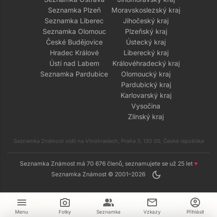
Seznamka Plzeň
Moravskoslezský kraj
Seznamka Liberec
Jihočeský kraj
Seznamka Olomouc
Plzeňský kraj
České Budějovice
Ústecký kraj
Hradec Králové
Liberecký kraj
Ústí nad Labem
Královéhradecký kraj
Seznamka Pardubice
Olomoucký kraj
Pardubický kraj
Karlovarský kraj
Vysočina
Zlínský kraj
Seznamka Známost sídlí na Vinohradech, Praha 3, 130 00, Česká republika
Seznamka Známost má 70 676 členů, seznamujete se už 25 let
♥
dark_mode
Seznamka Známost © 2001–2026
menu
camera_alt
group
mail
account_circle
Menu
Fotky
Seznamka
Vzkazy
Přihlásit