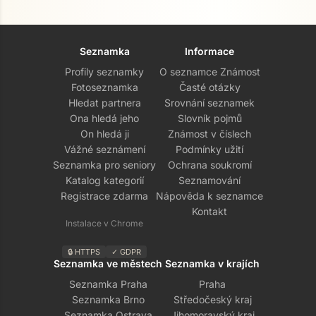
Seznamka
Informace
Profily seznamky
O seznamce Známost
Fotoseznamka
Časté otázky
Hledat partnera
Srovnání seznamek
Ona hledá jeho
Slovník pojmů
On hledá ji
Známost v číslech
Vážné seznámení
Podmínky užití
Seznamka pro seniory
Ochrana soukromí
Katalog kategorií
Seznamování
Registrace zdarma
Nápověda k seznamce
Kontakt
Instalace v Chrome
🔒 HTTPS
✓ GDPR
Seznamka ve městech
Seznamka v krajích
Seznamka Praha
Praha
Seznamka Brno
Středočeský kraj
Seznamka Ostrava
Jihomoravský kraj