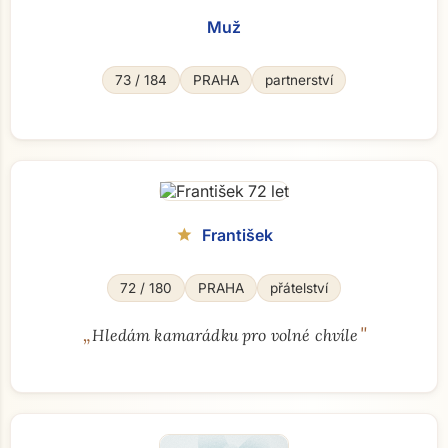
Muž
73 / 184
PRAHA
partnerství
František
star
72 / 180
PRAHA
přátelství
„
"
Hledám kamarádku pro volné chvíle