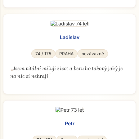
Ladislav
74 / 175
PRAHA
nezávazně
„
Jsem vitální miluji život a beru ho takový jaký je
"
na nic si nehraji
Petr