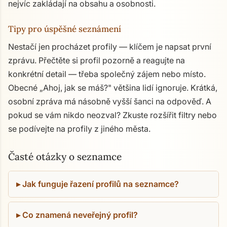
nejvíc zakládají na obsahu a osobnosti.
Tipy pro úspěšné seznámení
Nestačí jen procházet profily — klíčem je napsat první
zprávu. Přečtěte si profil pozorně a reagujte na
konkrétní detail — třeba společný zájem nebo místo.
Obecné „Ahoj, jak se máš?" většina lidí ignoruje. Krátká,
osobní zpráva má násobně vyšší šanci na odpověď. A
pokud se vám nikdo neozval? Zkuste rozšířit filtry nebo
se podívejte na profily z jiného města.
Časté otázky o seznamce
Jak funguje řazení profilů na seznamce?
Co znamená neveřejný profil?