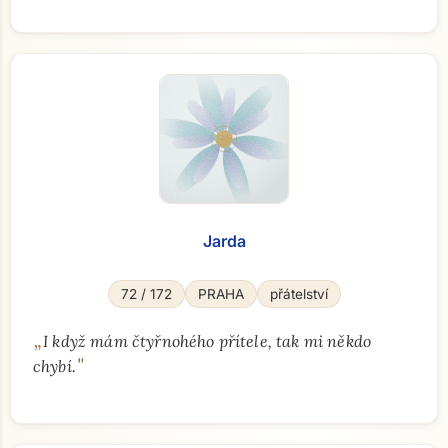
Jarda
72 / 172
PRAHA
přátelství
„
I když mám čtyřnohého přítele, tak mi někdo
"
chybí.