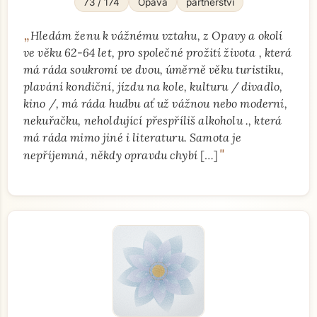
73 / 174
Opava
partnerství
„
Hledám ženu k vážnému vztahu, z Opavy a okolí
ve věku 62-64 let, pro společné prožití života , která
má ráda soukromí ve dvou, úměrně věku turistiku,
plavání kondiční, jízdu na kole, kulturu / divadlo,
kino /, má ráda hudbu ať už vážnou nebo moderní,
nekuřačku, neholdující přespříliš alkoholu ., která
má ráda mimo jiné i literaturu. Samota je
"
nepříjemná, někdy opravdu chybí
[…]