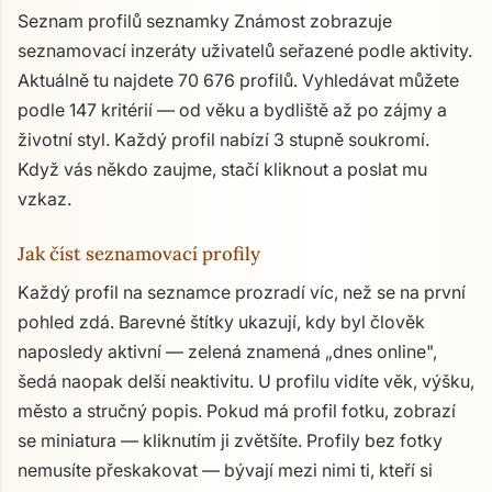
Seznam profilů seznamky Známost zobrazuje
seznamovací inzeráty uživatelů seřazené podle aktivity.
Aktuálně tu najdete 70 676 profilů. Vyhledávat můžete
podle 147 kritérií — od věku a bydliště až po zájmy a
životní styl. Každý profil nabízí 3 stupně soukromí.
Když vás někdo zaujme, stačí kliknout a poslat mu
vzkaz.
Jak číst seznamovací profily
Každý profil na seznamce prozradí víc, než se na první
pohled zdá. Barevné štítky ukazují, kdy byl člověk
naposledy aktivní — zelená znamená „dnes online",
šedá naopak delší neaktivitu. U profilu vidíte věk, výšku,
město a stručný popis. Pokud má profil fotku, zobrazí
se miniatura — kliknutím ji zvětšíte. Profily bez fotky
nemusíte přeskakovat — bývají mezi nimi ti, kteří si