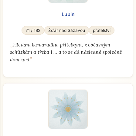
Přejít na hlavní obsah
Lubin
71 / 182
Žďár nad Sázavou
přátelství
„
Hledám kamarádku, přítelkyni, k občasným
schůzkám a třeba i ... a to se dá následně společně
"
domluvit