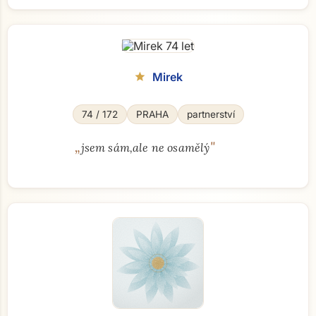
Mirek
star
74 / 172
PRAHA
partnerství
„
"
jsem sám,ale ne osamělý