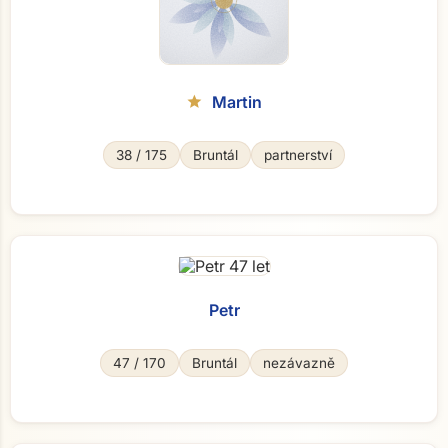
Martin
star
38 / 175
Bruntál
partnerství
Petr
47 / 170
Bruntál
nezávazně