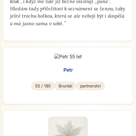
kluk , i když mě lidé již běžně oslovují ,,pane”.
Hledám tady příležitost k seznámení se ženou, taky
ještě trochu holkou, která se ale nebojí být i dospělá
"
a má jasno sama v sobě.
Petr
55 / 185
Bruntál
partnerství