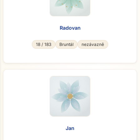
Radovan
18 / 183
Bruntál
nezávazně
Jan