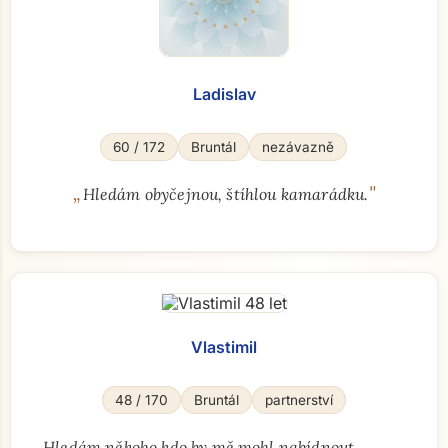
Ladislav
Přejít na hlavní obsah
60 / 172
Bruntál
nezávazně
„
"
Hledám obyčejnou, štíhlou kamarádku.
Vlastimil
48 / 170
Bruntál
partnerství
„
Hledám někoho kdo by mě mohl nabídnout