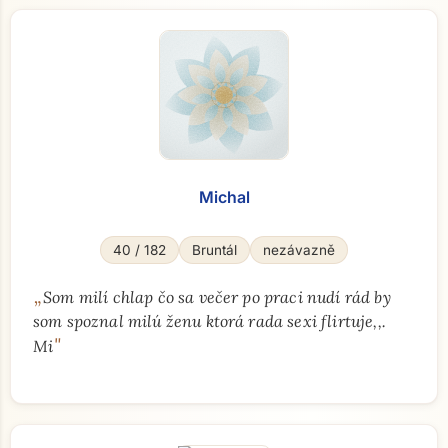
Michal
40 / 182
Bruntál
nezávazně
„
Som milí chlap čo sa večer po praci nudí rád by
som spoznal milú ženu ktorá rada sexi flirtuje,,.
"
Mi