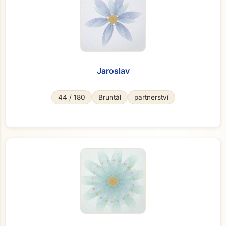
Jaroslav
44 / 180
Bruntál
partnerství