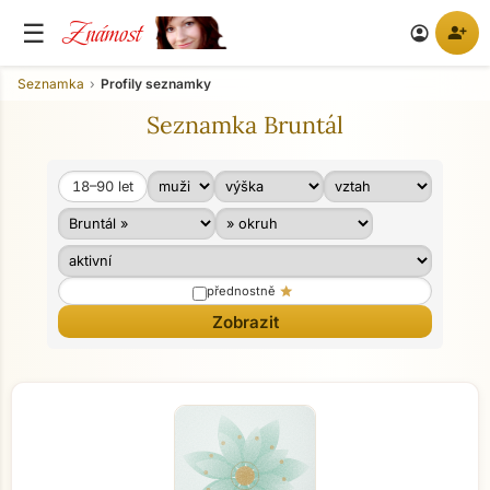
Známost
☰
person_add
account_circle
Seznamka
Profily seznamky
Seznamka Bruntál
18–90
let
Věk od
Věk do
star
přednostně