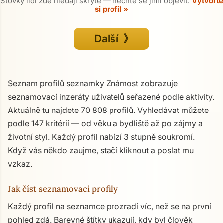
Stovky lidí zde hledají skrytě — nechte se jimi objevit.
Vytvořte
si profil »
Další 》
Seznam profilů seznamky Známost zobrazuje
seznamovací inzeráty uživatelů seřazené podle aktivity.
Aktuálně tu najdete 70 808 profilů. Vyhledávat můžete
podle 147 kritérií — od věku a bydliště až po zájmy a
životní styl. Každý profil nabízí 3 stupně soukromí.
Když vás někdo zaujme, stačí kliknout a poslat mu
vzkaz.
Jak číst seznamovací profily
Každý profil na seznamce prozradí víc, než se na první
pohled zdá. Barevné štítky ukazují, kdy byl člověk