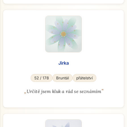
Jirka
52 / 178
Bruntál
přátelství
„
"
Určitě jsem kluk a rád se seznámím