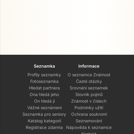
Seznamka
Informace
Profily seznamky
O seznamce Známost
Fotoseznamka
Časté otázky
Hledat partnera
Srovnání seznamek
Ona hledá jeho
Slovník pojmů
On hledá ji
Známost v číslech
Vážné seznámení
Podmínky užití
Seznamka pro seniory
Ochrana soukromí
Katalog kategorií
Seznamování
Registrace zdarma
Nápověda k seznamce
Kontakt