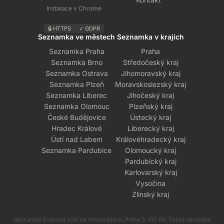
Instalace v Chrome
🔒 HTTPS
✓ GDPR
Seznamka ve městech
Seznamka v krajích
Seznamka Praha
Praha
Seznamka Brno
Středočeský kraj
Seznamka Ostrava
Jihomoravský kraj
Seznamka Plzeň
Moravskoslezský kraj
Seznamka Liberec
Jihočeský kraj
Seznamka Olomouc
Plzeňský kraj
České Budějovice
Ústecký kraj
Hradec Králové
Liberecký kraj
Ústí nad Labem
Královéhradecký kraj
Seznamka Pardubice
Olomoucký kraj
Pardubický kraj
Karlovarský kraj
Vysočina
Zlínský kraj
Seznamka Známost sídlí na Vinohradech, Praha 3, 130 00, Česká republika