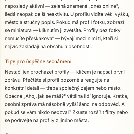
naposledy aktivní — zelená znamená „dnes online",
šedá naopak delší neaktivitu. U profilu vidíte věk, výšku,
město a stručný popis. Pokud má profil fotku, zobrazí
se miniatura — kliknutím ji zvětšíte. Profily bez fotky
nemusíte přeskakovat — bývají mezi nimi ti, kteří si
nejvíc zakládají na obsahu a osobnosti.
Tipy pro úspěšné seznámení
Nestačí jen procházet profily — klíčem je napsat první
zprávu. Přečtěte si profil pozorně a reagujte na
konkrétní detail — třeba společný zájem nebo místo.
Obecné „Ahoj, jak se máš?" většina lidí ignoruje. Krátká,
osobní zpráva má násobně vyšší šanci na odpověď. A
pokud se vám nikdo neozval? Zkuste rozšířit filtry nebo
se podívejte na profily z jiného města.