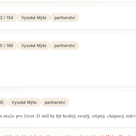
Přejít na hlavní obsah
2 / 154
Vysoké Mýto
partnerství
5 / 160
Vysoké Mýto
partnerství
60
Vysoké Mýto
partnerství
 muže pro život :D měl by být hodný, veselý, vtipný, chápavý, toleran