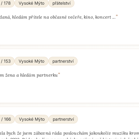
 / 178
Vysoké Mýto
přátelství
"
daná, hledám přítele na občasné večeře, kino, koncert ...
 / 153
Vysoké Mýto
partnerství
"
em žena a hledám partnerku
 / 166
Vysoké Mýto
partnerství
kla bych že jsem zábavná ráda poslouchám jakoukoliv muziku kro