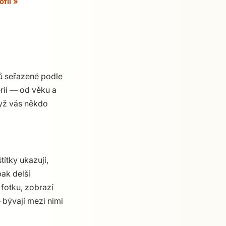
ofil »
ů seřazené podle
érií — od věku a
dyž vás někdo
ítky ukazují,
ak delší
 fotku, zobrazí
 bývají mezi nimi