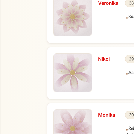
Veronika
38
„
Za
Nikol
29
„
Js
Monika
30
„
Ře