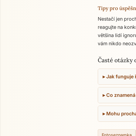
Tipy pro úspěš
Nestačí jen proch
reagujte na konk
většina lidí ign
vám nikdo neozval
Časté otázky
Jak funguje 
Co znamená n
Mohu procház
Fotoseznamka