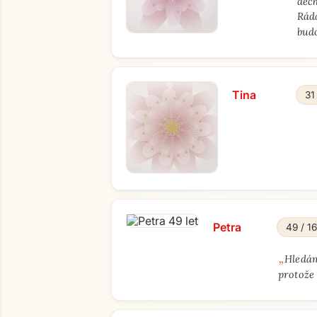
dech
Ráda
bud
Tina
31
Petra
49 / 1
„
Hledám
protože 