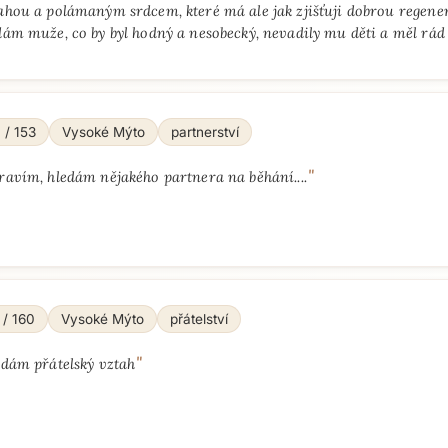
ahou a polámaným srdcem, které má ale jak zjišťuji dobrou regene
ám muže, co by byl hodný a nesobecký, nevadily mu děti a měl rád
 / 153
Vysoké Mýto
partnerství
"
ravím, hledám nějakého partnera na běhání....
 / 160
Vysoké Mýto
přátelství
"
edám přátelský vztah