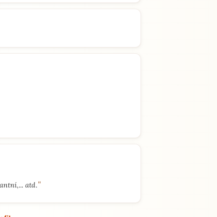
"
tní,... atd.