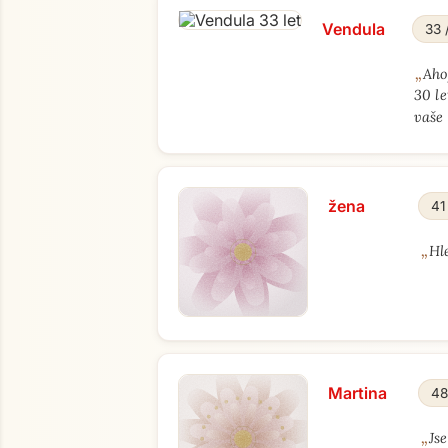
Vendula
33 
„
Aho
30 l
vaše
žena
41
„
Hl
Martina
48
„
Js