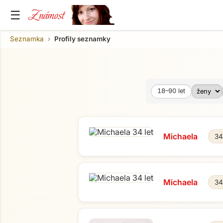
Známost
☰
Seznamka
Profily seznamky
18–90
let
Věk od
Věk do
Michaela
34
Michaela
34