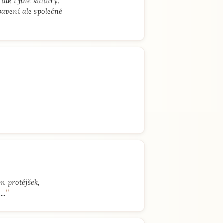
ak i jiné kultury.
bavení ale společné
m protějšek,
"
..