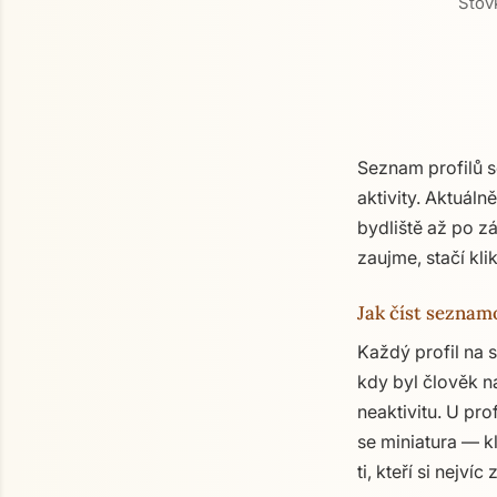
Stovk
Seznam profilů 
aktivity. Aktuáln
bydliště až po z
zaujme, stačí kli
Jak číst seznam
Každý profil na 
kdy byl člověk n
neaktivitu. U pro
se miniatura — kl
ti, kteří si nejví