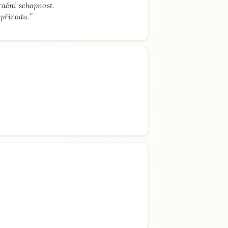
rační schopnost.
"
 přírodu.