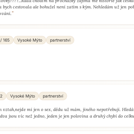
ovky????...Ráda chodím na procházky zajímá mě historie jak česká t
 bych cestovala ale bohužel není zatím s kým. Nehledám už jen po
"
ování.
 / 165
Vysoké Mýto
partnerství
62
Vysoké Mýto
partnerství
 vztah,nejde mi jen o sex, dědu už mám, jiného nepotřebuji. Hledá
dva jsou víc než jedno, jeden je jen polovina a druhý chybí do celku.