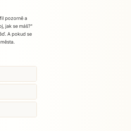
fil pozorně a
j, jak se máš?"
věď. A pokud se
 města.