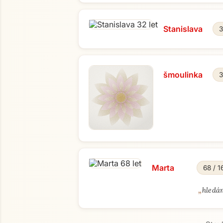
Stanislava
3
šmoulinka
3
Marta
68 / 1
„
hledám