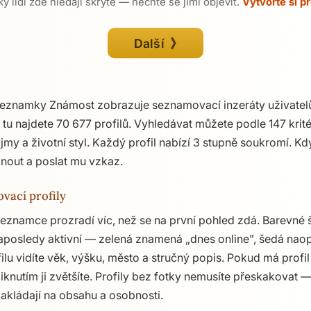
y lidí zde hledají skrytě — nechte se jimi objevit.
Vytvořte si pr
Další 》
seznamky Známost zobrazuje seznamovací inzeráty uživatel
ě tu najdete 70 677 profilů. Vyhledávat můžete podle 147 krit
ájmy a životní styl. Každý profil nabízí 3 stupně soukromí. K
knout a poslat mu vzkaz.
ovací profily
seznamce prozradí víc, než se na první pohled zdá. Barevné št
aposledy aktivní — zelená znamená „dnes online", šedá naop
filu vidíte věk, výšku, město a stručný popis. Pokud má profil
iknutím ji zvětšíte. Profily bez fotky nemusíte přeskakovat —
c zakládají na obsahu a osobnosti.