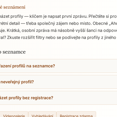
né seznámení
ázet profily — klíčem je napsat první zprávu. Přečtěte si pro
rétní detail — třeba společný zájem nebo místo. Obecné „Aho
oruje. Krátká, osobní zpráva má násobně vyšší šanci na odpo
? Zkuste rozšířit filtry nebo se podívejte na profily z jiného
 o seznamce
řazení profilů na seznamce?
eveřejný profil?
et profily bez registrace?
Videogalerie
Vyhledávání
Registrace zdarma