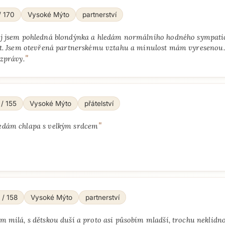
/ 170
Vysoké Mýto
partnerství
j jsem pohledná blondýnka a hledám normálního hodného sympati
et. Jsem otevřená partnerskému vztahu a minulost mám vyresenou. 
"
 zprávy.
 / 155
Vysoké Mýto
přátelství
"
edám chlapa s velkým srdcem
 / 158
Vysoké Mýto
partnerství
em milá, s dětskou duší a proto asi působím mladší, trochu neklid