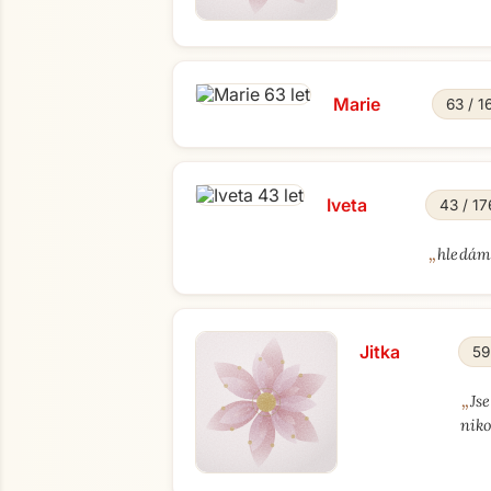
Marie
63 / 1
Iveta
43 / 17
„
hledám
Jitka
59
„
Js
niko