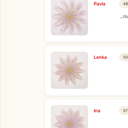
Pavla
46
„
Hl
Lenka
50
Ina
57