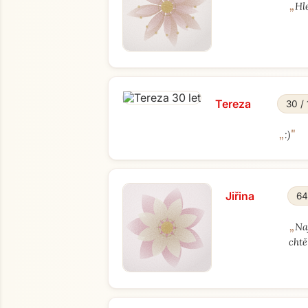
„
Hl
Tereza
30 /
„
"
:)
Jiřina
64
„
Na
cht