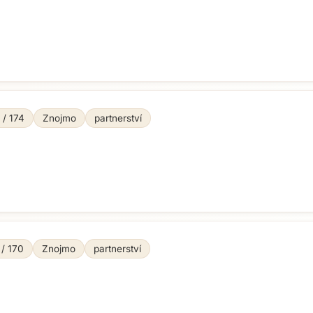
 / 174
Znojmo
partnerství
Přejít na hlavní obsah
 / 170
Znojmo
partnerství