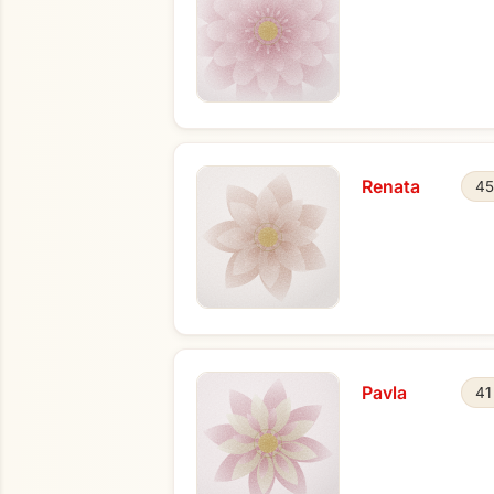
Renata
45
Pavla
41