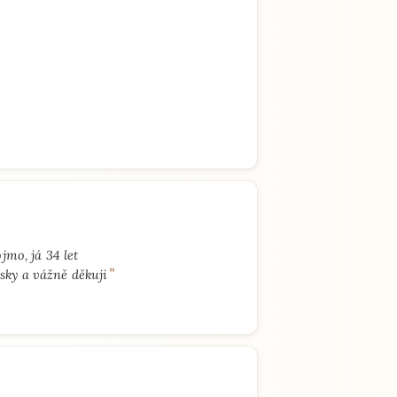
mo, já 34 let
"
sky a vážně děkuji