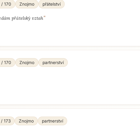
 / 170
Znojmo
přátelství
"
edám přátelský vztah
 / 170
Znojmo
partnerství
 / 173
Znojmo
partnerství