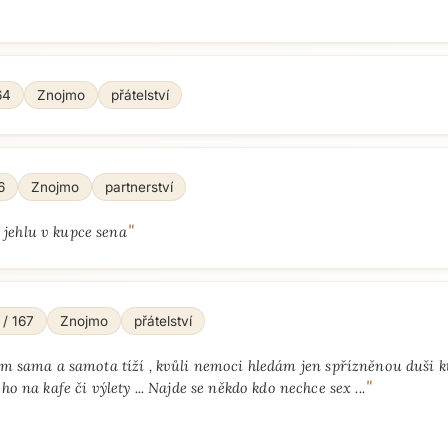
64
Znojmo
přátelství
6
Znojmo
partnerství
"
 jehlu v kupce sena
 / 167
Znojmo
přátelství
em sama a samota tíží , kvůli nemoci hledám jen spřízněnou duši k
"
ho na kafe či výlety ... Najde se někdo kdo nechce sex ...