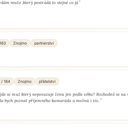
"
edám muže ,který postrádá to stejné co já
 163
Znojmo
partnerství
 / 164
Znojmo
přátelství
jde se muž který neposuzuje ženu jen podle věku? Rozhodně se na 
"
ěla bych poznat příjemného kamaráda a možná i víc.