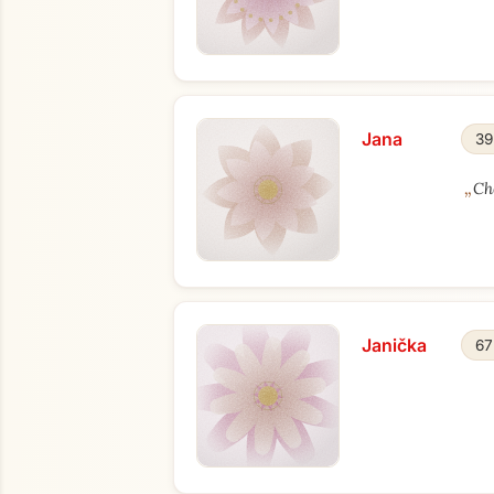
Jana
39
„
Ch
Janička
67