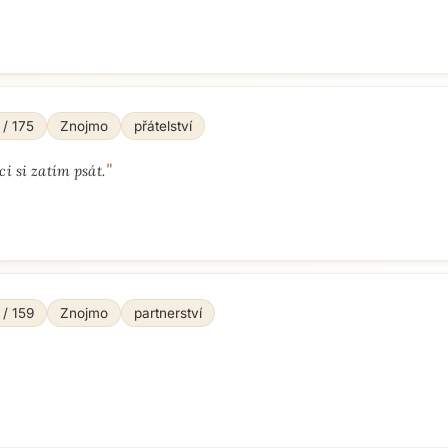
 / 175
Znojmo
přátelství
"
ci si zatím psát.
 / 159
Znojmo
partnerství