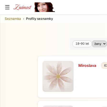
Známost
☰
Seznamka
Profily seznamky
18–90
let
Věk od
Věk do
Miroslava
6