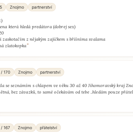
65
Znojmo
partnerství
:)
žena která hledá predátora (dobrej sex)
 20
si zaskotačím z nějakým zajíčkem s břišníma svalama
"
ná zlatokopka
 / 170
Znojmo
partnerství
da se seznámím s chlapem ve věku 30 až 40 Jihomoravský kraj Znoj
ětná, bez závazků, to samé očekávám od tebe ..hledám pouze přátel
 / 167
Znojmo
přátelství