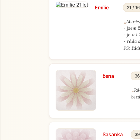
Emílie
21 / 1
„
Ahojky
- jsem 
- je mi
- ráda 
PS: žád
žena
36
„
Rá
bezd
Sasanka
39