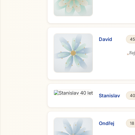
David
45
„
Fa
Stanislav
40
Ondřej
18