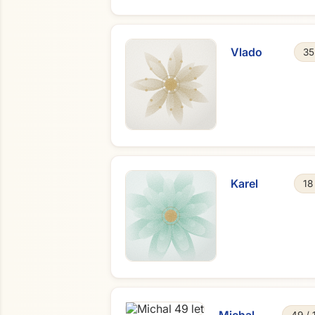
Vlado
35
Karel
18