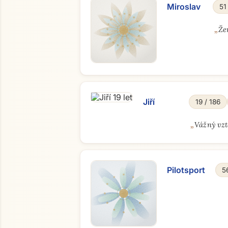
Miroslav
51
„
Že
Jiří
19 / 186
„
Vážný vz
Pilotsport
5