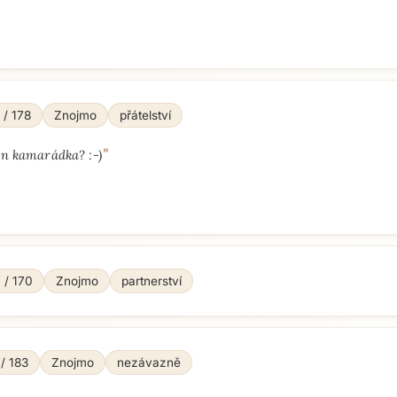
 / 178
Znojmo
přátelství
"
jn kamarádka? :-)
 / 170
Znojmo
partnerství
 / 183
Znojmo
nezávazně