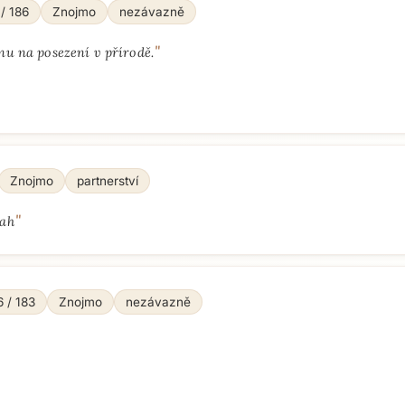
 / 186
Znojmo
nezávazně
"
nu na posezení v přírodě.
Znojmo
partnerství
"
tah
6 / 183
Znojmo
nezávazně