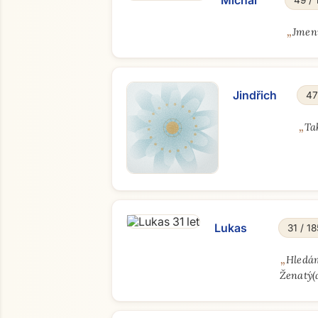
Michal
49 / 
„
Jmenu
Jindřich
47
„
Ta
Lukas
31 / 18
„
Hledám
Ženatý(a