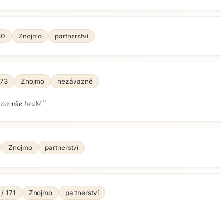
80
Znojmo
partnerství
173
Znojmo
nezávazně
"
na vše hezké
Znojmo
partnerství
 / 171
Znojmo
partnerství