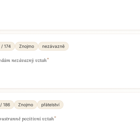
 / 174
Znojmo
nezávazně
"
edám nezávazný vztah
 / 186
Znojmo
přátelství
"
oustranně pozitivní vztah