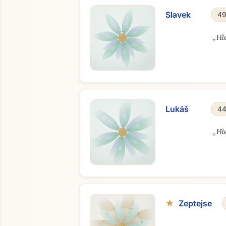
Slavek
49
„
Hl
Lukáš
44
„
Hl
Zeptejse
star