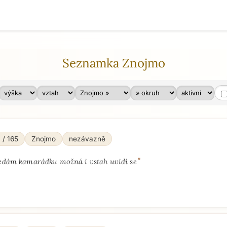
Seznamka Znojmo
 / 165
Znojmo
nezávazně
"
edám kamarádku možná i vstah uvidí se