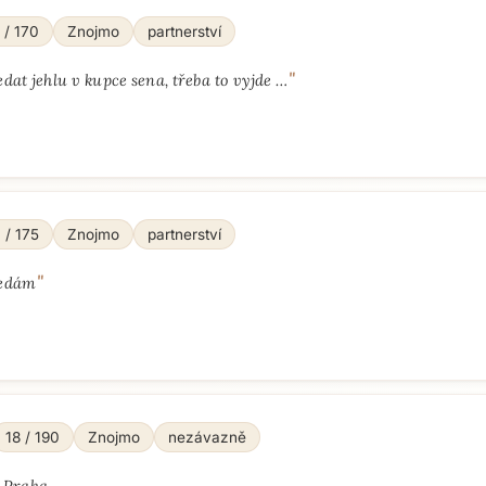
 / 170
Znojmo
partnerství
"
edat jehlu v kupce sena, třeba to vyjde …
 / 175
Znojmo
partnerství
"
edám
18 / 190
Znojmo
nezávazně
„