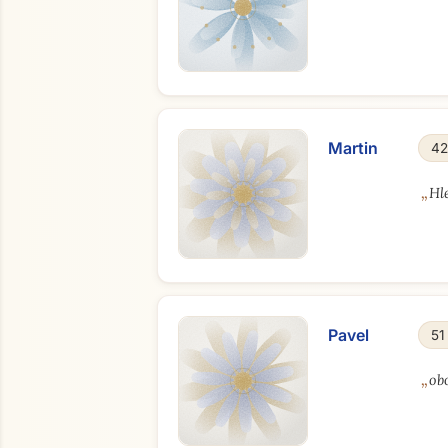
Martin
42
„
Hl
Pavel
51
„
ob