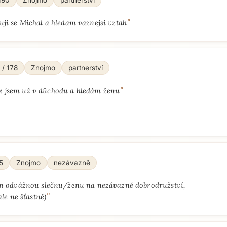
190
Znojmo
partnerství
"
ji se Michal a hledam vaznejsi vztah
 / 178
Znojmo
partnerství
"
k jsem už v důchodu a hledám ženu
5
Znojmo
nezávazně
Přejít na hlavní obsah
 odvážnou slečnu/ženu na nezávazné dobrodružství,
"
le ne šťastně)