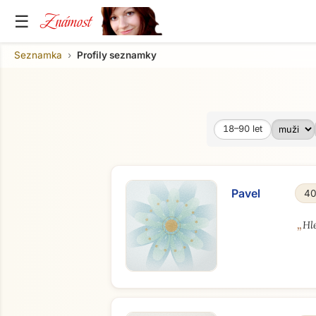
Známost
☰
Seznamka
Profily seznamky
18–90
let
Věk od
Věk do
Pavel
40
„
Hl