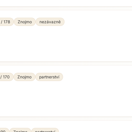
 / 178
Znojmo
nezávazně
 / 170
Znojmo
partnerství