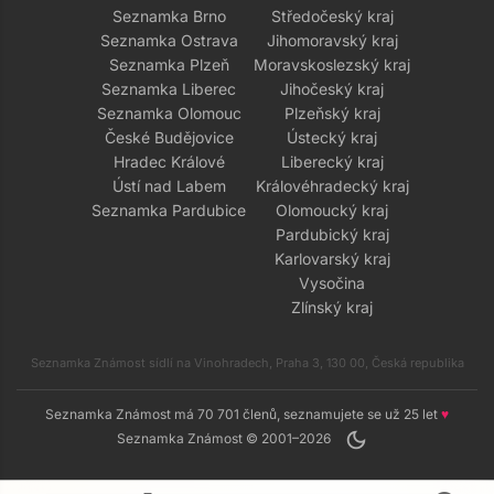
Seznamka Brno
Středočeský kraj
Seznamka Ostrava
Jihomoravský kraj
Seznamka Plzeň
Moravskoslezský kraj
Seznamka Liberec
Jihočeský kraj
Seznamka Olomouc
Plzeňský kraj
České Budějovice
Ústecký kraj
Hradec Králové
Liberecký kraj
Ústí nad Labem
Královéhradecký kraj
Seznamka Pardubice
Olomoucký kraj
Pardubický kraj
Karlovarský kraj
Vysočina
Zlínský kraj
Seznamka Známost sídlí na Vinohradech, Praha 3, 130 00, Česká republika
Seznamka Známost má 70 701 členů, seznamujete se už 25 let
♥
dark_mode
Seznamka Známost © 2001–2026