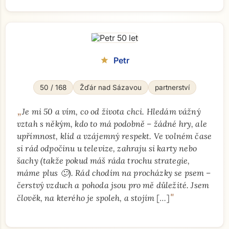
Přejít na hlavní obsah
Petr
star
50 / 168
Žďár nad Sázavou
partnerství
„
Je mi 50 a vím, co od života chci. Hledám vážný
vztah s někým, kdo to má podobně – žádné hry, ale
upřímnost, klid a vzájemný respekt. Ve volném čase
si rád odpočinu u televize, zahraju si karty nebo
šachy (takže pokud máš ráda trochu strategie,
máme plus 🙂). Rád chodím na procházky se psem –
čerstvý vzduch a pohoda jsou pro mě důležité. Jsem
"
člověk, na kterého je spoleh, a stojím
[…]