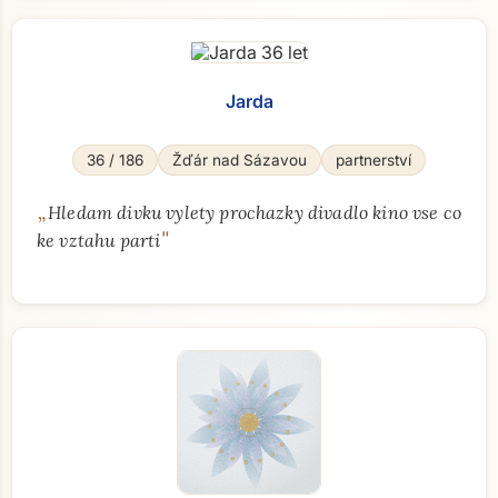
Jarda
36 / 186
Žďár nad Sázavou
partnerství
„
Hledam divku vylety prochazky divadlo kino vse co
"
ke vztahu parti