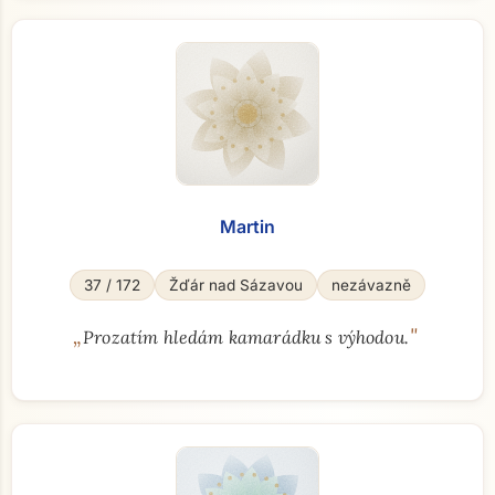
Martin
37 / 172
Žďár nad Sázavou
nezávazně
„
"
Prozatím hledám kamarádku s výhodou.