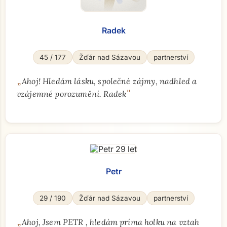
Radek
45 / 177
Žďár nad Sázavou
partnerství
„
Ahoj! Hledám lásku, společné zájmy, nadhled a
"
vzájemné porozumění. Radek
Petr
29 / 190
Žďár nad Sázavou
partnerství
„
Ahoj, Jsem PETR , hledám príma holku na vztah