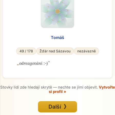
Tomáš
49 / 178
Žďár nad Sázavou
nezávazně
„
"
odreagování :-)
Stovky lidí zde hledají skrytě — nechte se jimi objevit.
Vytvořte
si profil »
Další 》