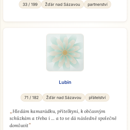
33 / 199
Žďár nad Sázavou
partnerství
Lubin
71 / 182
Žďár nad Sázavou
přátelství
„
Hledám kamarádku, přítelkyni, k občasným
schůzkám a třeba i ... a to se dá následně společně
"
domluvit