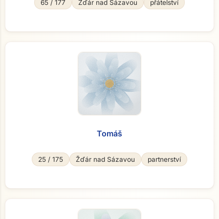
65 / 177
Žďár nad Sázavou
přátelství
Tomáš
25 / 175
Žďár nad Sázavou
partnerství