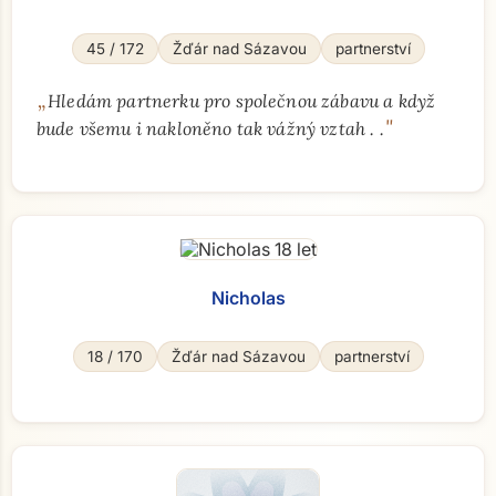
45 / 172
Žďár nad Sázavou
partnerství
„
Hledám partnerku pro společnou zábavu a když
"
bude všemu i nakloněno tak vážný vztah . .
Nicholas
18 / 170
Žďár nad Sázavou
partnerství