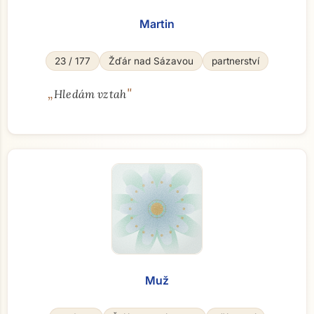
Martin
23 / 177
Žďár nad Sázavou
partnerství
„
"
Hledám vztah
Muž