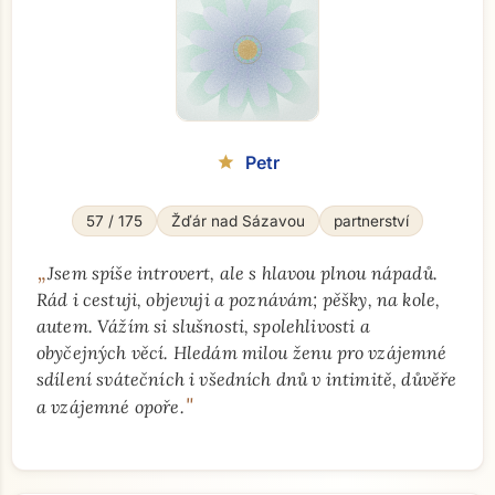
Petr
star
57 / 175
Žďár nad Sázavou
partnerství
„
Jsem spíše introvert, ale s hlavou plnou nápadů.
Rád i cestuji, objevuji a poznávám; pěšky, na kole,
autem. Vážím si slušnosti, spolehlivosti a
obyčejných věcí. Hledám milou ženu pro vzájemné
sdílení svátečních i všedních dnů v intimitě, důvěře
"
a vzájemné opoře.