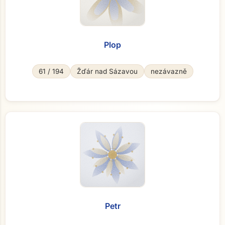
Plop
61 / 194
Žďár nad Sázavou
nezávazně
Petr