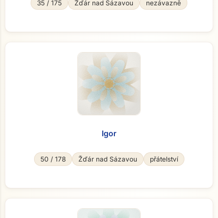
35 / 175
Žďár nad Sázavou
nezávazně
Igor
50 / 178
Žďár nad Sázavou
přátelství