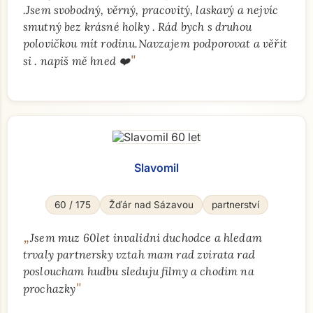
.Jsem svobodný, věrný, pracovitý, laskavý a nejvíc
smutný bez krásné holky . Rád bych s druhou
polovičkou mít rodinu.Navzajem podporovat a věřit
"
si . napiš mě hned ❤️
Slavomil
60 / 175
Žďár nad Sázavou
partnerství
„
Jsem muz 60let invalidni duchodce a hledam
trvaly partnersky vztah mam rad zvirata rad
posloucham hudbu sleduju filmy a chodim na
"
prochazky