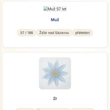
Muž
57 / 188
Žďár nad Sázavou
přátelství
Zr