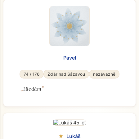
Pavel
74 / 176
Žďár nad Sázavou
nezávazně
„
"
Hledám
Lukáš
star