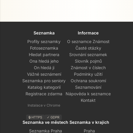
Seznamka
Informace
Profily seznamky
O seznamce Známost
Fotoseznamka
Časté otázky
Hledat partnera
Srovnání seznamek
Ona hledá jeho
Slovník pojmů
On hledá ji
Známost v číslech
Vážné seznámení
Podmínky užití
Seznamka pro seniory
Ochrana soukromí
Katalog kategorií
Seznamování
Registrace zdarma
Nápověda k seznamce
Kontakt
Instalace v Chrome
🔒 HTTPS
✓ GDPR
Seznamka ve městech
Seznamka v krajích
Seznamka Praha
Praha