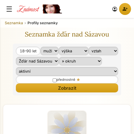
Známost
☰
person_add
account_circle
Seznamka
Profily seznamky
Seznamka žďár nad Sázavou
18–90
let
Věk od
Věk do
star
přednostně