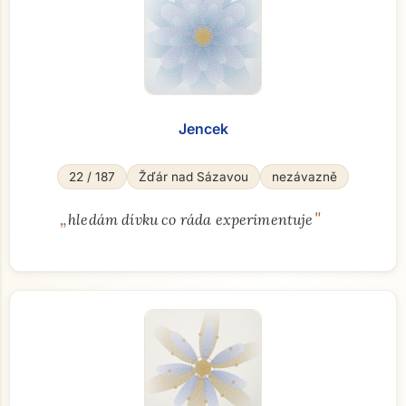
Jencek
22 / 187
Žďár nad Sázavou
nezávazně
„
"
hledám dívku co ráda experimentuje