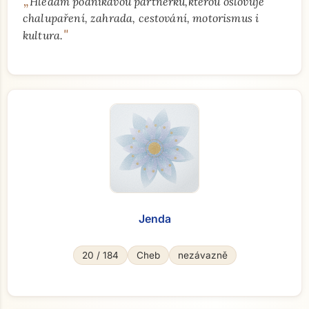
„
Hledám podnikavou partnerku,kterou oslovuje
chalupaření, zahrada, cestování, motorismus i
"
kultura.
Jenda
20 / 184
Cheb
nezávazně