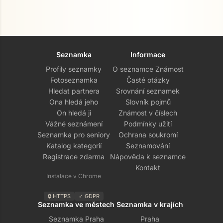
Seznamka
Informace
Profily seznamky
O seznamce Známost
Fotoseznamka
Časté otázky
Hledat partnera
Srovnání seznamek
Ona hledá jeho
Slovník pojmů
On hledá ji
Známost v číslech
Vážné seznámení
Podmínky užití
Seznamka pro seniory
Ochrana soukromí
Katalog kategorií
Seznamování
Registrace zdarma
Nápověda k seznamce
Kontakt
Instalace v Chrome
🔒 HTTPS
✓ GDPR
Seznamka ve městech
Seznamka v krajích
Seznamka Praha
Praha