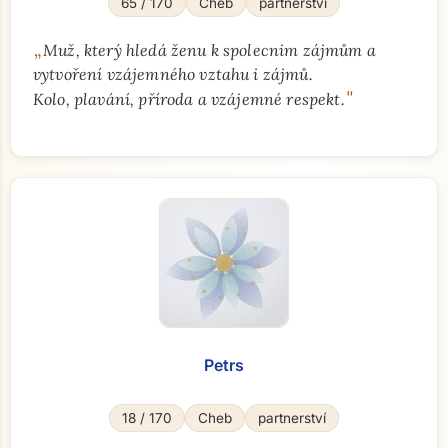
65 / 170
Cheb
partnerství
„
Muž, který hledá ženu k spolecnim zájmům a
vytvoření vzájemného vztahu i zájmů.
"
Kolo, plavání, příroda a vzájemné respekt.
Petrs
18 / 170
Cheb
partnerství