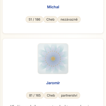
Michal
51 / 186
Cheb
nezávazně
Jaromír
81 / 165
Cheb
partnerství