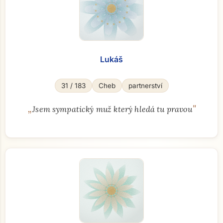
Lukáš
31 / 183
Cheb
partnerství
„
"
Jsem sympatický muž který hledá tu pravou