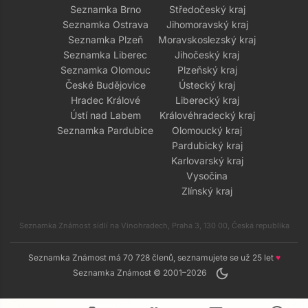
Seznamka Brno
Středočeský kraj
Seznamka Ostrava
Jihomoravský kraj
Seznamka Plzeň
Moravskoslezský kraj
Seznamka Liberec
Jihočeský kraj
Seznamka Olomouc
Plzeňský kraj
České Budějovice
Ústecký kraj
Hradec Králové
Liberecký kraj
Ústí nad Labem
Královéhradecký kraj
Seznamka Pardubice
Olomoucký kraj
Pardubický kraj
Karlovarský kraj
Vysočina
Zlínský kraj
Seznamka Známost sídlí na Vinohradech, Praha 3, 130 00, Česká republika
Seznamka Známost má 70 728 členů, seznamujete se už 25 let
♥
dark_mode
Seznamka Známost © 2001–2026