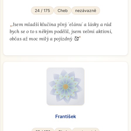
24 / 175
Cheb
nezávazně
„
Jsem mladší klučina plný ´elánu´ a lásky a rád
bych se o to s někým podělil, jsem velmi aktivní,
"
občas až moc milý a pojízdný 🥰
František