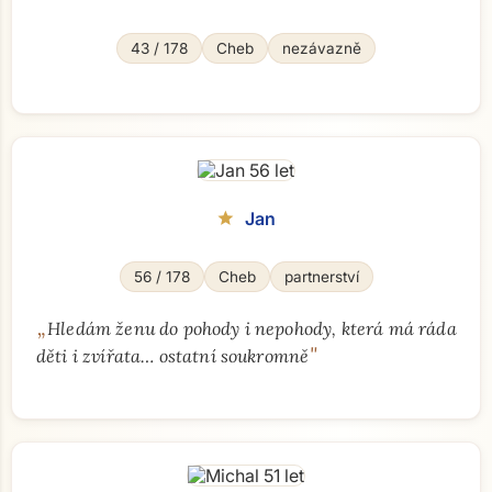
43 / 178
Cheb
nezávazně
Jan
star
56 / 178
Cheb
partnerství
„
Hledám ženu do pohody i nepohody, která má ráda
"
děti i zvířata… ostatní soukromně