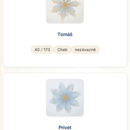
Tomáš
40 / 173
Cheb
nezávazně
Privet