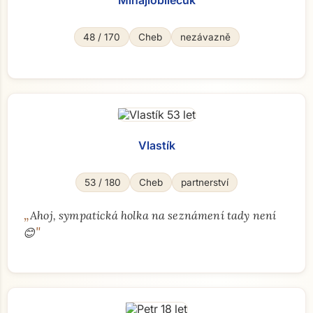
Mihajlobilecuk
48 / 170
Cheb
nezávazně
Vlastík
53 / 180
Cheb
partnerství
„
Ahoj, sympatická holka na seznámení tady není
"
😊