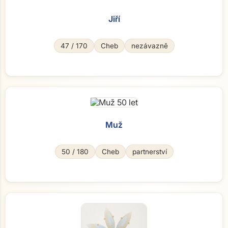
Jiří
Přejít na hlavní obsah
47 / 170
Cheb
nezávazně
Muž
50 / 180
Cheb
partnerství