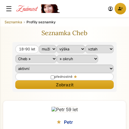
Známost
☰
person_add
account_circle
Seznamka
Profily seznamky
Seznamka Cheb
18–90
let
Věk od
Věk do
star
přednostně
Petr
star