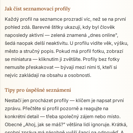
Jak číst seznamovací profily
Každý profil na seznamce prozradí víc, než se na první
pohled zdá. Barevné štítky ukazují, kdy byl člověk
naposledy aktivní — zelená znamená „dnes online",
šedá naopak delší neaktivitu. U profilu vidíte věk, výšku,
město a stručný popis. Pokud má profil fotku, zobrazí
se miniatura — kliknutím ji zvětšíte. Profily bez fotky
nemusíte přeskakovat — bývají mezi nimi ti, kteří si
nejvíc zakládají na obsahu a osobnosti.
Tipy pro úspěšné seznámení
Nestačí jen procházet profily — klíčem je napsat první
zprávu. Přečtěte si profil pozorně a reagujte na
konkrétní detail — třeba společný zájem nebo místo.
Obecné „Ahoj, jak se máš?" většina lidí ignoruje. Krátká,
osobní zpráva má násobně vyšší šanci na odpověď. A