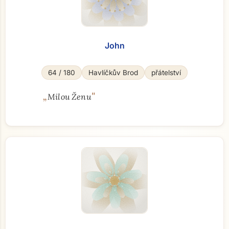
John
64 / 180
Havlíčkův Brod
přátelství
„
"
Milou Ženu