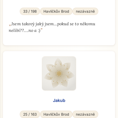
33 / 198
Havlíčkův Brod
nezávazně
„
Jsem takový jaký jsem...pokud se to někomu
"
nelíbí??....no a :)
Jakub
25 / 163
Havlíčkův Brod
nezávazně