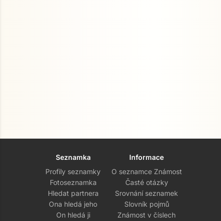
Seznamka
Informace
Profily seznamky
O seznamce Známost
Fotoseznamka
Časté otázky
Hledat partnera
Srovnání seznamek
Ona hledá jeho
Slovník pojmů
On hledá ji
Známost v číslech