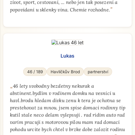
zivot, sport, cestovani, ... nebo jen tak posezeni a
"
popovidani u sklenky vina. Chemie rozhodne.
Lukas
46 / 189
Havlíčkův Brod
partnerství
„
46 lety svobodny bezdetny nekurak a
abstinent.bydlim v rodinem domku na vesnici u
havl.brodu hledam divku zenu k tera je ochotna se
prestehovat za mnou. jsem spise domaci rodinny tip
kutil stale neco delam vylepsuji . rad ridim auto rad
varim pracuji s motorovou pilou mam rad domaci
pohodu urcite bych chtel v brzke dobe zalozit rodinu