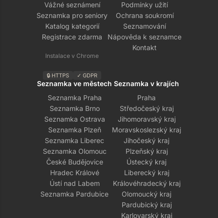
Vážné seznámení
Podmínky užití
Seznamka pro seniory
Ochrana soukromí
Katalog kategorií
Seznamování
Registrace zdarma
Nápověda k seznamce
Kontakt
Instalace v Chrome
🔒 HTTPS
✓ GDPR
Seznamka ve městech
Seznamka v krajích
Seznamka Praha
Praha
Seznamka Brno
Středočeský kraj
Seznamka Ostrava
Jihomoravský kraj
Seznamka Plzeň
Moravskoslezský kraj
Seznamka Liberec
Jihočeský kraj
Seznamka Olomouc
Plzeňský kraj
České Budějovice
Ústecký kraj
Hradec Králové
Liberecký kraj
Ústí nad Labem
Královéhradecký kraj
Seznamka Pardubice
Olomoucký kraj
Pardubický kraj
Karlovarský kraj