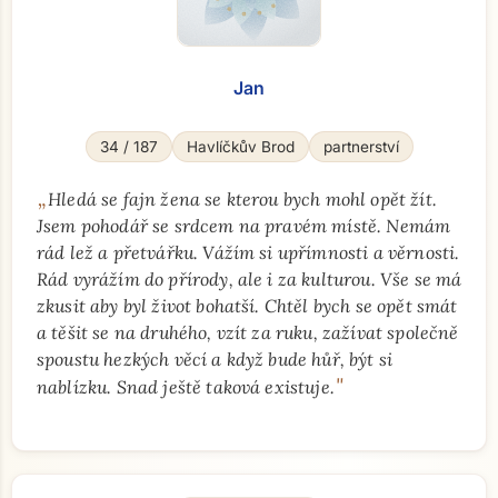
Jan
34 / 187
Havlíčkův Brod
partnerství
„
Hledá se fajn žena se kterou bych mohl opět žít.
Jsem pohodář se srdcem na pravém místě. Nemám
rád lež a přetvářku. Vážím si upřímnosti a věrnosti.
Rád vyrážím do přírody, ale i za kulturou. Vše se má
zkusit aby byl život bohatší. Chtěl bych se opět smát
a těšit se na druhého, vzít za ruku, zažívat společně
spoustu hezkých věcí a když bude hůř, být si
"
nablízku. Snad ještě taková existuje.