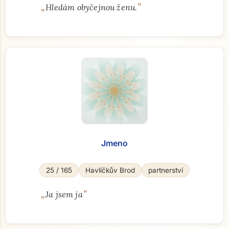
„
"
Hledám obyčejnou ženu.
Jmeno
25 / 165
Havlíčkův Brod
partnerství
„
"
Ja jsem ja