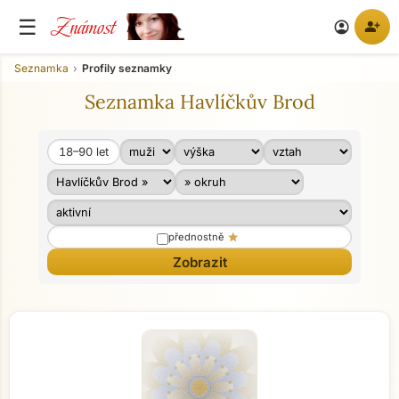
Známost
☰
person_add
account_circle
Seznamka
Profily seznamky
Seznamka Havlíčkův Brod
18–90
let
Věk od
Věk do
star
přednostně