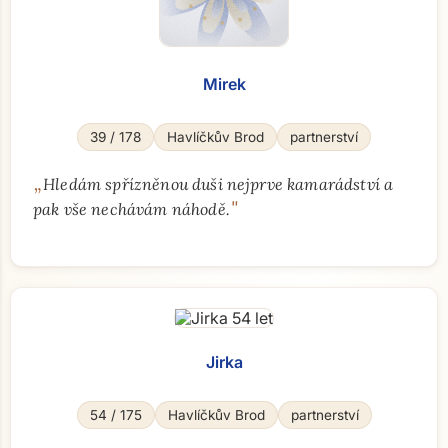
Mirek
39 / 178
Havlíčkův Brod
partnerství
„
Hledám spřízněnou duši nejprve kamarádství a
"
pak vše nechávám náhodě.
Jirka
Přejít na hlavní obsah
54 / 175
Havlíčkův Brod
partnerství