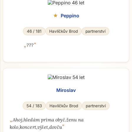
Peppino
star
46 / 181
Havlíčkův Brod
partnerství
„
"
???
Miroslav
54 / 183
Havlíčkův Brod
partnerství
„
Ahoj,hledám prima obyč.ženu na
"
kolo,koncert,výlet,dovču