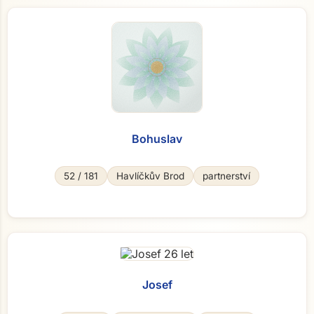
Bohuslav
52 / 181
Havlíčkův Brod
partnerství
Josef