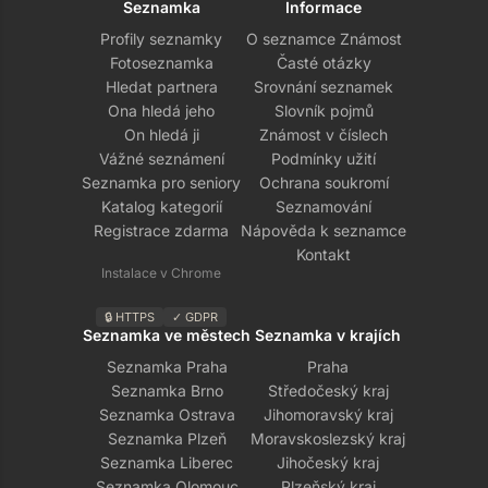
Seznamka
Informace
Profily seznamky
O seznamce Známost
Fotoseznamka
Časté otázky
Hledat partnera
Srovnání seznamek
Ona hledá jeho
Slovník pojmů
On hledá ji
Známost v číslech
Vážné seznámení
Podmínky užití
Seznamka pro seniory
Ochrana soukromí
Katalog kategorií
Seznamování
Registrace zdarma
Nápověda k seznamce
Kontakt
Instalace v Chrome
🔒 HTTPS
✓ GDPR
Seznamka ve městech
Seznamka v krajích
Seznamka Praha
Praha
Seznamka Brno
Středočeský kraj
Seznamka Ostrava
Jihomoravský kraj
Seznamka Plzeň
Moravskoslezský kraj
Seznamka Liberec
Jihočeský kraj
Seznamka Olomouc
Plzeňský kraj