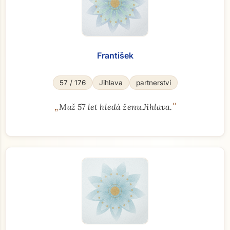
František
57 / 176
Jihlava
partnerství
„
"
Muž 57 let hledá ženu.Jihlava.