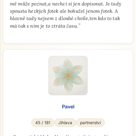
mě může poznat,a nechci si jen dopisovat. Je tady
spousta hezkých fotek ale bohužel jenom fotek. A
hlavně tady nejsem z dlouhé chvíle,ten kdo to tak
"
má tak s ním je to ztráta času.
Přejít na hlavní obsah
Pavel
45 / 181
Jihlava
partnerství