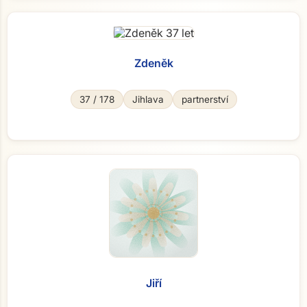
Zdeněk
37 / 178
Jihlava
partnerství
Jiří