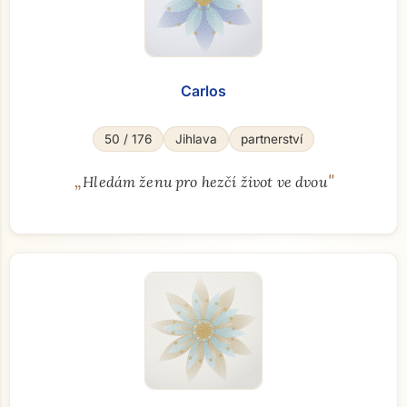
Carlos
50 / 176
Jihlava
partnerství
„
"
Hledám ženu pro hezčí život ve dvou