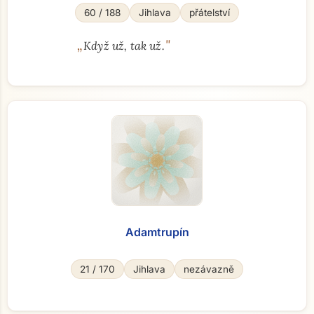
60 / 188
Jihlava
přátelství
„
"
Když už, tak už.
Adamtrupín
21 / 170
Jihlava
nezávazně