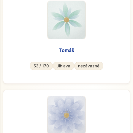
Tomáš
53 / 170
Jihlava
nezávazně