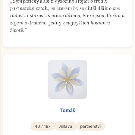
„
Sympatický kluk z Vysočiny stojící o trvalý
partnerský vztah, ve kterém by se chtěl dělit o své
radosti i starosti s milou dámou, které jsou důvěra a
zájem o druhého, jedny z nejvyšších hodnot v
"
životě.
Tomáš
40 / 187
Jihlava
partnerství