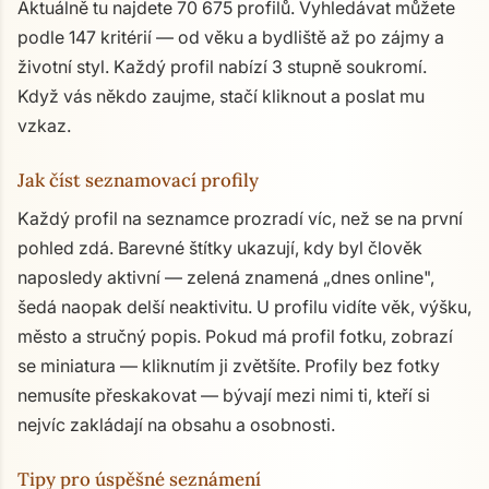
Aktuálně tu najdete 70 675 profilů. Vyhledávat můžete
podle 147 kritérií — od věku a bydliště až po zájmy a
životní styl. Každý profil nabízí 3 stupně soukromí.
Když vás někdo zaujme, stačí kliknout a poslat mu
vzkaz.
Jak číst seznamovací profily
Každý profil na seznamce prozradí víc, než se na první
pohled zdá. Barevné štítky ukazují, kdy byl člověk
naposledy aktivní — zelená znamená „dnes online",
šedá naopak delší neaktivitu. U profilu vidíte věk, výšku,
město a stručný popis. Pokud má profil fotku, zobrazí
se miniatura — kliknutím ji zvětšíte. Profily bez fotky
nemusíte přeskakovat — bývají mezi nimi ti, kteří si
nejvíc zakládají na obsahu a osobnosti.
Tipy pro úspěšné seznámení