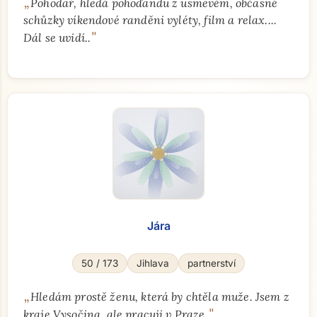
„
Pohodař, hledá pohoďandu z usmevěm, občasné
schůzky víkendové randěni vyléty, film a relax....
"
Dál se uvidí..
Jára
50 / 173
Jihlava
partnerství
„
Hledám prostě ženu, která by chtěla muže. Jsem z
"
kraje Vysočina, ale pracuji v Praze.