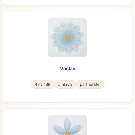
Václav
47 / 188
Jihlava
partnerství