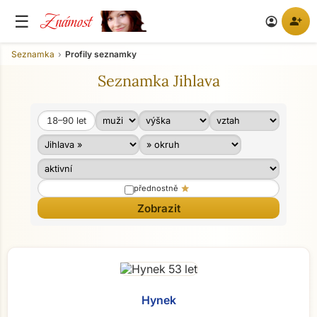
Známost
☰
person_add
account_circle
Seznamka
Profily seznamky
Seznamka Jihlava
18–90
let
Věk od
Věk do
star
přednostně
Hynek