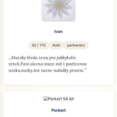
Ivan
62 / 170
Kolín
partnerství
„
Muzsky hleda zenu pro jakkykoliv
vztah.Pani,slecna muze mit i postizenou
"
nozku,nozky.Jen vazne nabidky prosim.
Perkert