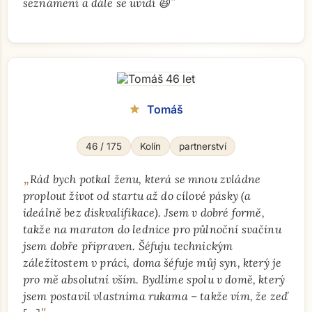
"
seznámení a dále se uvidí 😆
Tomáš
star
46 / 175
Kolín
partnerství
„
Rád bych potkal ženu, která se mnou zvládne
proplout život od startu až do cílové pásky (a
ideálně bez diskvalifikace). Jsem v dobré formě,
takže na maraton do lednice pro půlnoční svačinu
jsem dobře připraven. Šéfuju technickým
záležitostem v práci, doma šéfuje můj syn, který je
pro mě absolutní vším. Bydlíme spolu v domě, který
jsem postavil vlastníma rukama – takže vím, že zeď