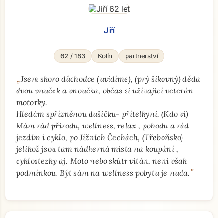
Jiří
62 / 183
Kolín
partnerství
„
Jsem skoro důchodce (uvidíme), (prý šikovný) děda
dvou vnuček a vnoučka, občas si užívající veterán-
motorky.
Hledám spřízněnou dušičku- přítelkyni. (Kdo ví)
Mám rád přírodu, wellness, relax , pohodu a rád
jezdím i cyklo, po Jižních Čechách, (Třeboňsko)
jelikož jsou tam nádherná místa na koupání ,
cyklostezky aj. Moto nebo skútr vítán, není však
"
podmínkou. Být sám na wellness pobytu je nuda.