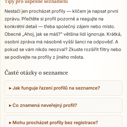
Tipy pro úspěšné seznámení
Nestačí jen procházet profily — klíčem je napsat první
zprávu. Přečtěte si profil pozorně a reagujte na
konkrétní detail — třeba společný zájem nebo místo.
Obecné „Ahoj, jak se máš?" většina lidí ignoruje. Krátká,
osobní zpráva má násobně vyšší šanci na odpověď. A
pokud se vám nikdo neozval? Zkuste rozšířit filtry nebo
se podívejte na profily z jiného města.
Časté otázky o seznamce
Jak funguje řazení profilů na seznamce?
Co znamená neveřejný profil?
Mohu procházet profily bez registrace?