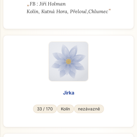
„
FB : Jiří Holman
"
Kolín, Kutná Hora, Přelouč,Chlumec
Jirka
33 / 170
Kolín
nezávazně