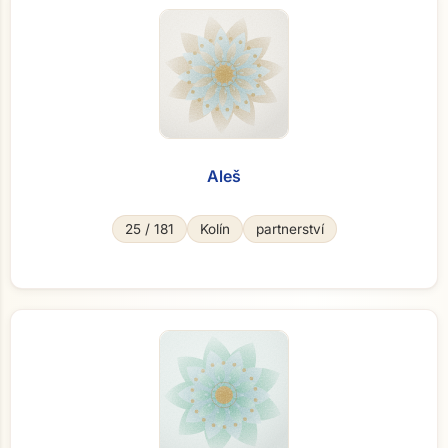
Aleš
25 / 181
Kolín
partnerství