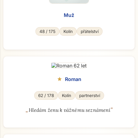
Muž
48 / 175
Kolín
přátelství
Roman
star
62 / 178
Kolín
partnerství
„
"
Hledám ženu k vážnému seznámení