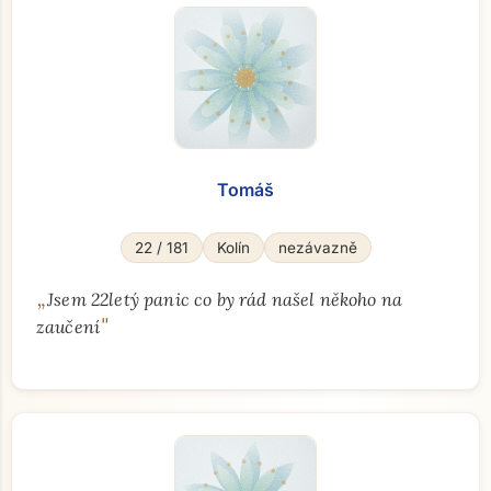
Tomáš
Přejít na hlavní obsah
22 / 181
Kolín
nezávazně
„
Jsem 22letý panic co by rád našel někoho na
"
zaučení