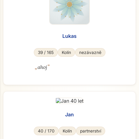
Lukas
39 / 165
Kolín
nezávazně
„
"
ahoj
Jan
40 / 170
Kolín
partnerství