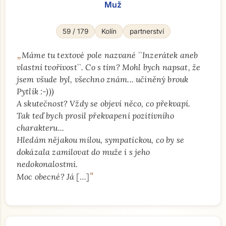
Muž
59 / 179
Kolín
partnerství
„
Máme tu textové pole nazvané ``Inzerátek aneb
vlastní tvořivost``. Co s tím? Mohl bych napsat, že
jsem všude byl, všechno znám... učiněný brouk
Pytlík :-)))
A skutečnost? Vždy se objeví něco, co překvapí.
Tak teď bych prosil překvapení pozitivního
charakteru...
Hledám nějakou milou, sympatickou, co by se
dokázala zamilovat do muže i s jeho
nedokonalostmi.
"
Moc obecné? Já
[…]