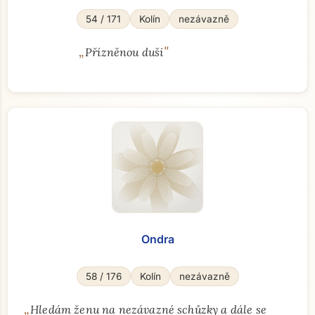
54 / 171
Kolín
nezávazně
„
"
Přízněnou duši
Ondra
58 / 176
Kolín
nezávazně
„
Hledám ženu na nezávazné schůzky a dále se