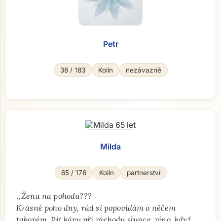
Petr
38 / 183
Kolín
nezávazně
Milda
65 / 176
Kolín
partnerství
„
Žena na pohodu???
Krásné poho dny, rád si popovídám o něčem
takovém. Pít kávu při východu slunce, víno, když