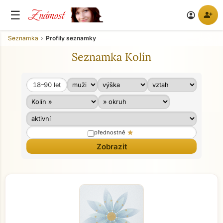
Známost
☰
person_add
account_circle
Seznamka
Profily seznamky
Seznamka Kolín
18–90
let
Věk od
Věk do
star
přednostně