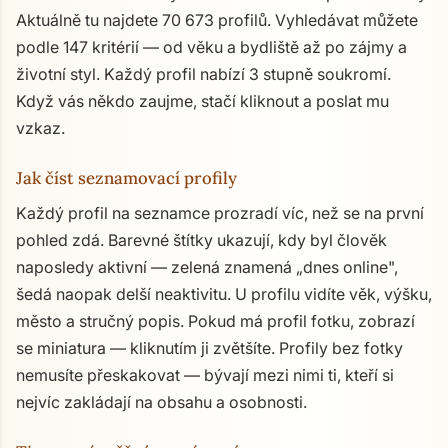
Aktuálně tu najdete 70 673 profilů. Vyhledávat můžete
podle 147 kritérií — od věku a bydliště až po zájmy a
životní styl. Každý profil nabízí 3 stupně soukromí.
Když vás někdo zaujme, stačí kliknout a poslat mu
vzkaz.
Jak číst seznamovací profily
Každý profil na seznamce prozradí víc, než se na první
pohled zdá. Barevné štítky ukazují, kdy byl člověk
naposledy aktivní — zelená znamená „dnes online",
šedá naopak delší neaktivitu. U profilu vidíte věk, výšku,
město a stručný popis. Pokud má profil fotku, zobrazí
se miniatura — kliknutím ji zvětšíte. Profily bez fotky
nemusíte přeskakovat — bývají mezi nimi ti, kteří si
nejvíc zakládají na obsahu a osobnosti.