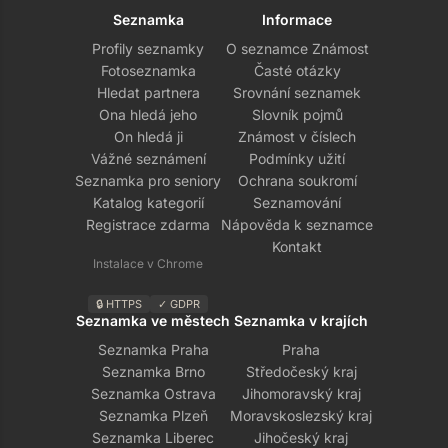
Seznamka
Informace
Profily seznamky
O seznamce Známost
Fotoseznamka
Časté otázky
Hledat partnera
Srovnání seznamek
Ona hledá jeho
Slovník pojmů
On hledá ji
Známost v číslech
Vážné seznámení
Podmínky užití
Seznamka pro seniory
Ochrana soukromí
Katalog kategorií
Seznamování
Registrace zdarma
Nápověda k seznamce
Kontakt
Instalace v Chrome
🔒 HTTPS
✓ GDPR
Seznamka ve městech
Seznamka v krajích
Seznamka Praha
Praha
Seznamka Brno
Středočeský kraj
Seznamka Ostrava
Jihomoravský kraj
Seznamka Plzeň
Moravskoslezský kraj
Seznamka Liberec
Jihočeský kraj