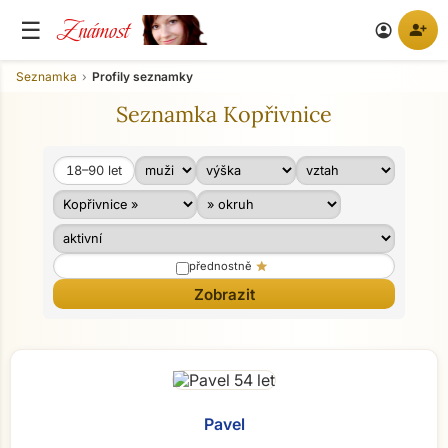
Známost
☰
person_add
account_circle
Seznamka
Profily seznamky
Seznamka Kopřivnice
18–90
let
Věk od
Věk do
star
přednostně
Pavel