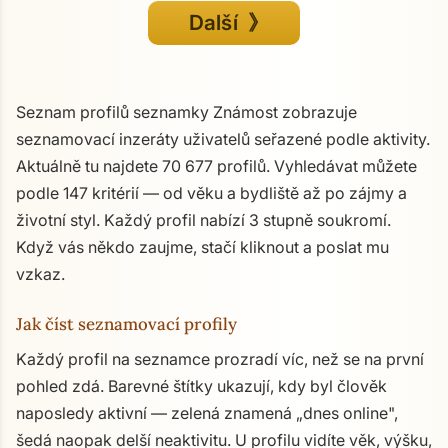
Další 》
Seznam profilů seznamky Známost zobrazuje
seznamovací inzeráty uživatelů seřazené podle aktivity.
Aktuálně tu najdete 70 677 profilů. Vyhledávat můžete
podle 147 kritérií — od věku a bydliště až po zájmy a
životní styl. Každý profil nabízí 3 stupně soukromí.
Když vás někdo zaujme, stačí kliknout a poslat mu
vzkaz.
Jak číst seznamovací profily
Každý profil na seznamce prozradí víc, než se na první
pohled zdá. Barevné štítky ukazují, kdy byl člověk
naposledy aktivní — zelená znamená „dnes online",
šedá naopak delší neaktivitu. U profilu vidíte věk, výšku,