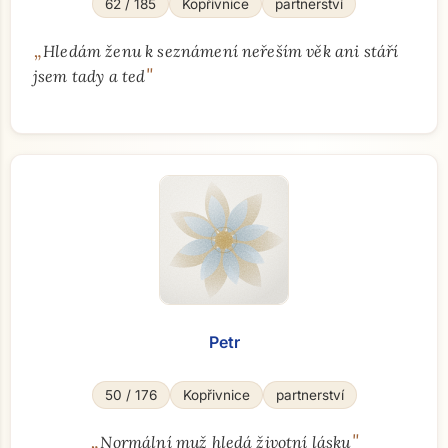
62 / 185
Kopřivnice
partnerství
„
Hledám ženu k seznámení neřeším věk ani stáří
"
jsem tady a ted
Petr
50 / 176
Kopřivnice
partnerství
„
"
Normální muž hledá životní lásku