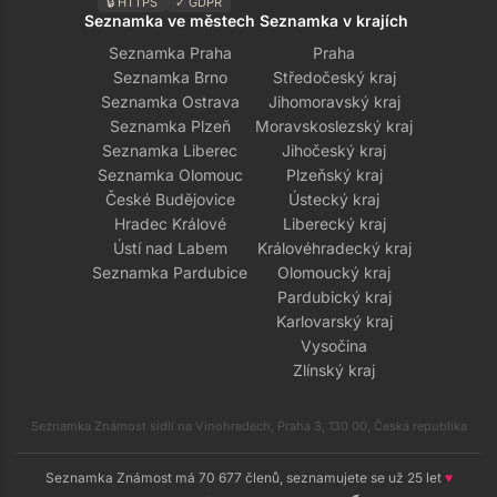
🔒 HTTPS
✓ GDPR
Seznamka ve městech
Seznamka v krajích
Seznamka Praha
Praha
Seznamka Brno
Středočeský kraj
Seznamka Ostrava
Jihomoravský kraj
Seznamka Plzeň
Moravskoslezský kraj
Seznamka Liberec
Jihočeský kraj
Seznamka Olomouc
Plzeňský kraj
České Budějovice
Ústecký kraj
Hradec Králové
Liberecký kraj
Ústí nad Labem
Královéhradecký kraj
Seznamka Pardubice
Olomoucký kraj
Pardubický kraj
Karlovarský kraj
Vysočina
Zlínský kraj
Seznamka Známost sídlí na Vinohradech, Praha 3, 130 00, Česká republika
Seznamka Známost má 70 677 členů, seznamujete se už 25 let
♥