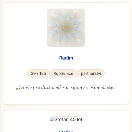
Radim
39 / 185
Kopřivnice
partnerství
„
"
Zabývá se duchovní rozvojem se vším všudy.