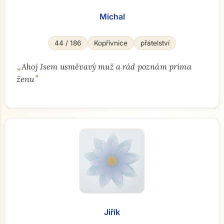
Michal
44 / 186
Kopřivnice
přátelství
„
Ahoj Jsem usměvavý muž a rád poznám prima
"
ženu
Jiřík