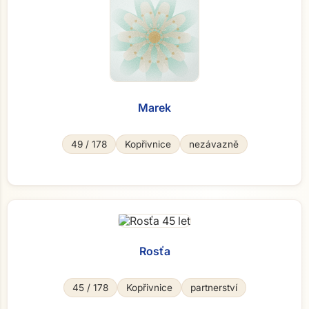
Marek
49 / 178
Kopřivnice
nezávazně
Rosťa
45 / 178
Kopřivnice
partnerství