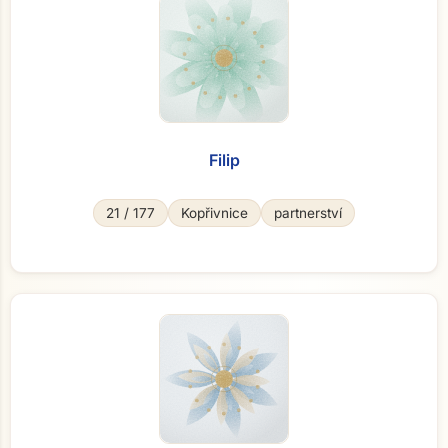
Filip
21 / 177
Kopřivnice
partnerství
Přejít na hlavní obsah