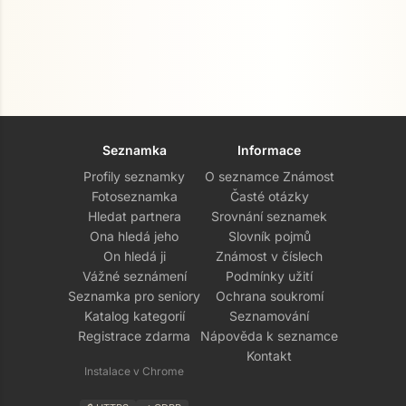
Seznamka
Informace
Profily seznamky
O seznamce Známost
Fotoseznamka
Časté otázky
Hledat partnera
Srovnání seznamek
Ona hledá jeho
Slovník pojmů
On hledá ji
Známost v číslech
Vážné seznámení
Podmínky užití
Seznamka pro seniory
Ochrana soukromí
Katalog kategorií
Seznamování
Registrace zdarma
Nápověda k seznamce
Kontakt
Instalace v Chrome