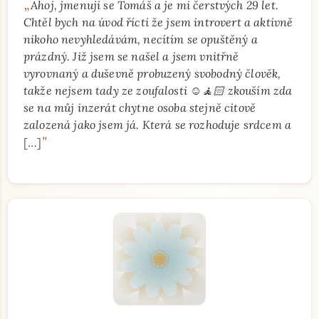
„
Ahoj, jmenuji se Tomáš a je mi čerstvých 29 let.
Chtěl bych na úvod řícti že jsem introvert a aktivně
nikoho nevyhledávám, necítím se opuštěný a
prázdný. Již jsem se našel a jsem vnitřně
vyrovnaný a duševně probuzený svobodný člověk,
takže nejsem tady ze zoufalosti ☺️🧘🏻 zkouším zda
se na můj inzerát chytne osoba stejně citově
zalozená jako jsem já. Která se rozhoduje srdcem a
"
[…]