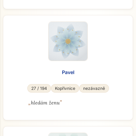
Pavel
27 / 194
Kopřivnice
nezávazně
„
"
hledám ženu