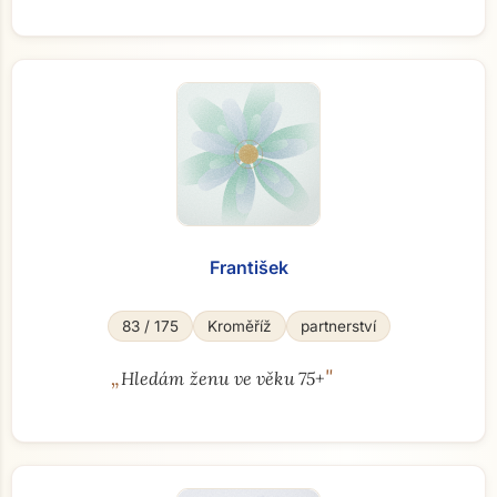
František
83 / 175
Kroměříž
partnerství
„
"
Hledám ženu ve věku 75+