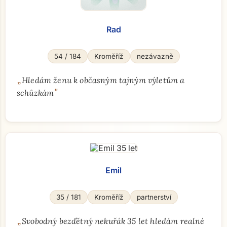
Rad
54 / 184
Kroměříž
nezávazně
„
Hledám ženu k občasným tajným výletům a
"
schůzkám
Emil
35 / 181
Kroměříž
partnerství
„
Svobodný bezďětný nekuřák 35 let hledám realné