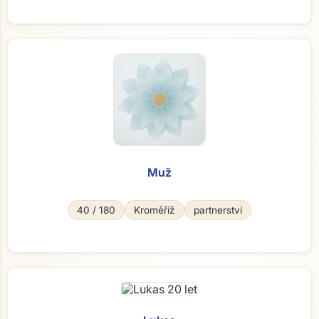
Muž
40 / 180
Kroměříž
partnerství