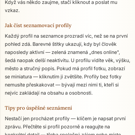
Když vás někdo zaujme, stačí kliknout a poslat mu
vzkaz.
Jak číst seznamovací profily
Každý profil na seznamce prozradí víc, než se na první
pohled zdá. Barevné štítky ukazují, kdy byl člověk
naposledy aktivní — zelená znamená „dnes online",
šedá naopak delší neaktivitu. U profilu vidíte věk, výšku,
město a stručný popis. Pokud má profil fotku, zobrazí
se miniatura — kliknutím ji zvětšíte. Profily bez fotky
nemusíte přeskakovat — bývají mezi nimi ti, kteří si
nejvíc zakládají na obsahu a osobnosti.
Tipy pro úspěšné seznámení
Nestačí jen procházet profily — klíčem je napsat první
zprávu. Přečtěte si profil pozorně a reagujte na
konkrétní detail — třeba společný zájem nebo místo.