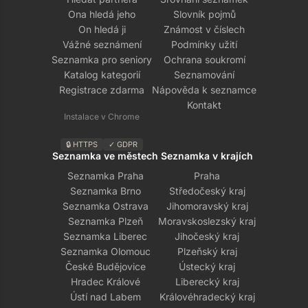
Ona hledá jeho
Slovník pojmů
On hledá ji
Známost v číslech
Vážné seznámení
Podmínky užití
Seznamka pro seniory
Ochrana soukromí
Katalog kategorií
Seznamování
Registrace zdarma
Nápověda k seznamce
Kontakt
Instalace v Chrome
🔒 HTTPS
✓ GDPR
Seznamka ve městech
Seznamka v krajích
Seznamka Praha
Praha
Seznamka Brno
Středočeský kraj
Seznamka Ostrava
Jihomoravský kraj
Seznamka Plzeň
Moravskoslezský kraj
Seznamka Liberec
Jihočeský kraj
Seznamka Olomouc
Plzeňský kraj
České Budějovice
Ústecký kraj
Hradec Králové
Liberecký kraj
Ústí nad Labem
Královéhradecký kraj