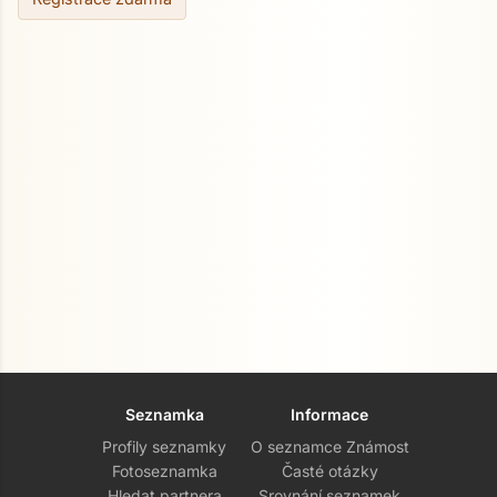
Seznamka
Informace
Profily seznamky
O seznamce Známost
Fotoseznamka
Časté otázky
Hledat partnera
Srovnání seznamek