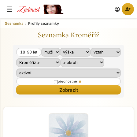
Známost
☰
person_add
account_circle
Seznamka
Profily seznamky
Seznamka Kroměříž
18–90
let
Věk od
Věk do
star
přednostně