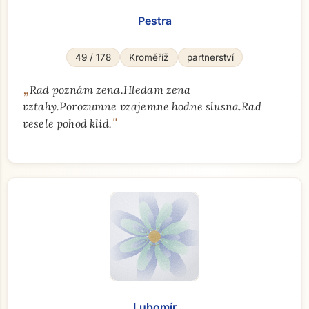
Pestra
49 / 178
Kroměříž
partnerství
„
Rad poznám zena.Hledam zena
vztahy.Porozumne vzajemne hodne slusna.Rad
"
vesele pohod klid.
Lubomír