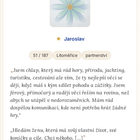
Jaroslav
star
51 / 187
Litoměřice
partnerství
„
Jsem chlap, který má rád hory, přírodu, jachting,
turistiku, cestování ale vím, že ty nejlepší věci se
dějí, když máš s kým sdílet pohodu a zážitky. Jsem
férový, přímočarý a raději věci řeším na rovinu, než
abych se utápěl v nedorozuměních. Mám rád
dospělou komunikaci, kde není potřeba hrát žádné
hry.“
„Hledám ženu, která má svůj vlastní život, své
"
koníčky a cíle. Chci někoho,
[…]