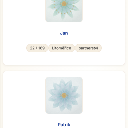
Jan
22 / 169
Litoměřice
partnerství
Patrik