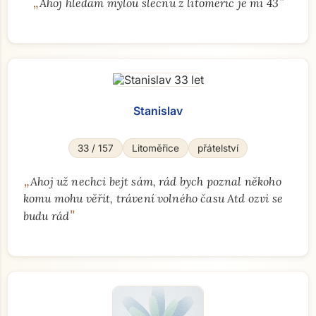
„
"
Ahoj hledam mylou slecnu z litomeric je mi 43
Stanislav
33 / 157
Litoměřice
přátelství
„
Ahoj už nechci bejt sám, rád bych poznal někoho
komu mohu věřit, trávení volného času Atd ozvi se
"
budu rád