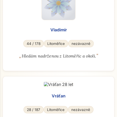
Vladimír
44 / 178
Litoměřice
nezávazně
„
"
Hledám nadrženou z Litoměřic a okolí.
Vráťan
28 / 187
Litoměřice
nezávazně