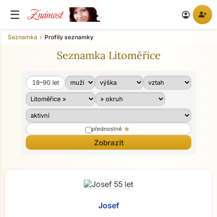
Známost
☰
person_add
account_circle
Seznamka
Profily seznamky
Seznamka Litoměřice
18–90
let
Věk od
Věk do
star
přednostně
Josef