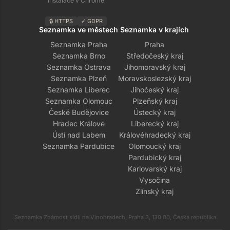
Instalace v Chrome
🔒 HTTPS
✓ GDPR
Seznamka ve městech
Seznamka v krajích
Seznamka Praha
Praha
Seznamka Brno
Středočeský kraj
Seznamka Ostrava
Jihomoravský kraj
Seznamka Plzeň
Moravskoslezský kraj
Seznamka Liberec
Jihočeský kraj
Seznamka Olomouc
Plzeňský kraj
České Budějovice
Ústecký kraj
Hradec Králové
Liberecký kraj
Ústí nad Labem
Královéhradecký kraj
Seznamka Pardubice
Olomoucký kraj
Pardubický kraj
Karlovarský kraj
Vysočina
Zlínský kraj
Seznamka Známost sídlí na Vinohradech, Praha 3, 130 00, Česká republika