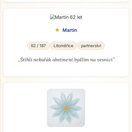
Martin
star
62 / 187
Litoměřice
partnerství
„
"
Štíhlí nekuřák abstinent bydlím na vesnici