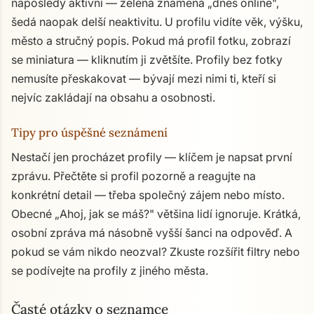
naposledy aktivní — zelená znamená „dnes online",
šedá naopak delší neaktivitu. U profilu vidíte věk, výšku,
město a stručný popis. Pokud má profil fotku, zobrazí
se miniatura — kliknutím ji zvětšíte. Profily bez fotky
nemusíte přeskakovat — bývají mezi nimi ti, kteří si
nejvíc zakládají na obsahu a osobnosti.
Tipy pro úspěšné seznámení
Nestačí jen procházet profily — klíčem je napsat první
zprávu. Přečtěte si profil pozorně a reagujte na
konkrétní detail — třeba společný zájem nebo místo.
Obecné „Ahoj, jak se máš?" většina lidí ignoruje. Krátká,
osobní zpráva má násobně vyšší šanci na odpověď. A
pokud se vám nikdo neozval? Zkuste rozšířit filtry nebo
se podívejte na profily z jiného města.
Časté otázky o seznamce