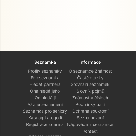
Seznamka
Informace
Profily seznamky
O seznamce Známost
Fotoseznamka
Časté otázky
Hledat partnera
Srovnání seznamek
Ona hledá jeho
Slovník pojmů
On hledá ji
Známost v číslech
Vážné seznámení
Podmínky užití
Seznamka pro seniory
Ochrana soukromí
Katalog kategorií
Seznamování
Registrace zdarma
Nápověda k seznamce
Kontakt