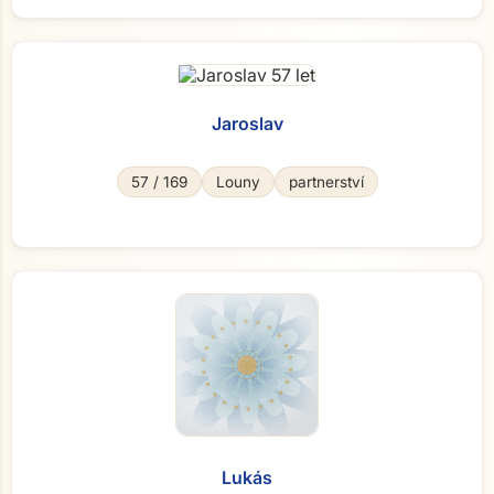
Jaroslav
57 / 169
Louny
partnerství
Lukás