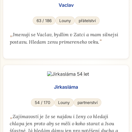
Vaclav
63 / 186
Louny
přátelství
Přejít na hlavní obsah
„
Jmenuji se Vaclav, bydlim v Zatci a mam silnejsi
"
postavu. Hledam zenu primereneho veku.
Jirkasláma
54 / 170
Louny
partnerství
„
Zajímavostí je že se najdou i ženy co hledají
chlapa jen proto aby se měli o koho starat a Jsou
šťastné. Já hledám dámu jen pro potěšení ducha a