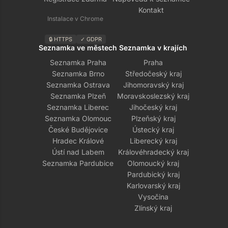
Kontakt
Instalace v Chrome
🔒 HTTPS
✓ GDPR
Seznamka ve městech
Seznamka v krajích
Seznamka Praha
Praha
Seznamka Brno
Středočeský kraj
Seznamka Ostrava
Jihomoravský kraj
Seznamka Plzeň
Moravskoslezský kraj
Seznamka Liberec
Jihočeský kraj
Seznamka Olomouc
Plzeňský kraj
České Budějovice
Ústecký kraj
Hradec Králové
Liberecký kraj
Ústí nad Labem
Královéhradecký kraj
Seznamka Pardubice
Olomoucký kraj
Pardubický kraj
Karlovarský kraj
Vysočina
Zlínský kraj