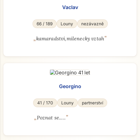
Vaclav
66 / 189
Louny
nezávazně
„
"
kamaradstvi,milenecky vztah
Georgino
41 / 170
Louny
partnerství
„
"
Poznat se.....