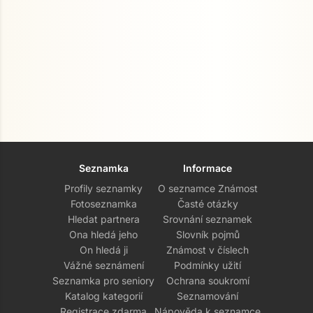
Seznamka
Informace
Profily seznamky
O seznamce Známost
Fotoseznamka
Časté otázky
Hledat partnera
Srovnání seznamek
Ona hledá jeho
Slovník pojmů
On hledá ji
Známost v číslech
Vážné seznámení
Podmínky užití
Seznamka pro seniory
Ochrana soukromí
Katalog kategorií
Seznamování
Registrace zdarma
Nápověda k seznamce