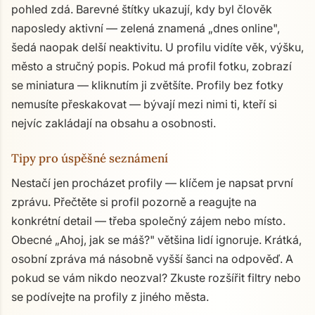
pohled zdá. Barevné štítky ukazují, kdy byl člověk
naposledy aktivní — zelená znamená „dnes online",
šedá naopak delší neaktivitu. U profilu vidíte věk, výšku,
město a stručný popis. Pokud má profil fotku, zobrazí
se miniatura — kliknutím ji zvětšíte. Profily bez fotky
nemusíte přeskakovat — bývají mezi nimi ti, kteří si
nejvíc zakládají na obsahu a osobnosti.
Tipy pro úspěšné seznámení
Nestačí jen procházet profily — klíčem je napsat první
zprávu. Přečtěte si profil pozorně a reagujte na
konkrétní detail — třeba společný zájem nebo místo.
Obecné „Ahoj, jak se máš?" většina lidí ignoruje. Krátká,
osobní zpráva má násobně vyšší šanci na odpověď. A
pokud se vám nikdo neozval? Zkuste rozšířit filtry nebo
se podívejte na profily z jiného města.