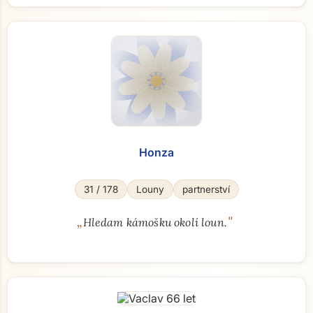
Honza
31 / 178
Louny
partnerství
„
"
Hledam kámošku okolí loun.