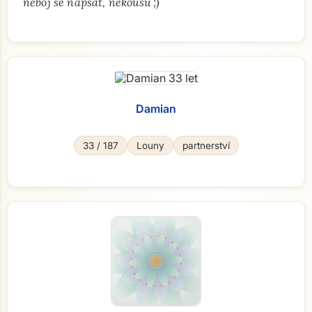
"
neboj se napsat, nekoušu ;)
Damian
33 / 187
Louny
partnerství