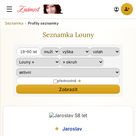
Známost
☰
person_add
account_circle
Seznamka
Profily seznamky
Seznamka Louny
18–90
let
Věk od
Věk do
star
přednostně
Jaroslav
star