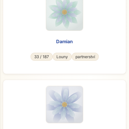
Damian
33 / 187
Louny
partnerství