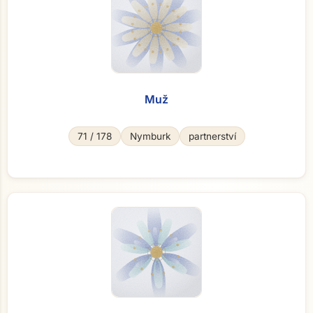
Muž
71 / 178
Nymburk
partnerství