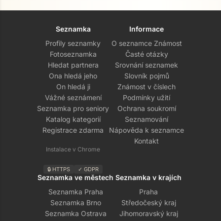
Seznamka
Informace
Profily seznamky
O seznamce Známost
Fotoseznamka
Časté otázky
Hledat partnera
Srovnání seznamek
Ona hledá jeho
Slovník pojmů
On hledá ji
Známost v číslech
Vážné seznámení
Podmínky užití
Seznamka pro seniory
Ochrana soukromí
Katalog kategorií
Seznamování
Registrace zdarma
Nápověda k seznamce
Kontakt
Instalace v Chrome
🔒 HTTPS
✓ GDPR
Seznamka ve městech
Seznamka v krajích
Seznamka Praha
Praha
Seznamka Brno
Středočeský kraj
Seznamka Ostrava
Jihomoravský kraj