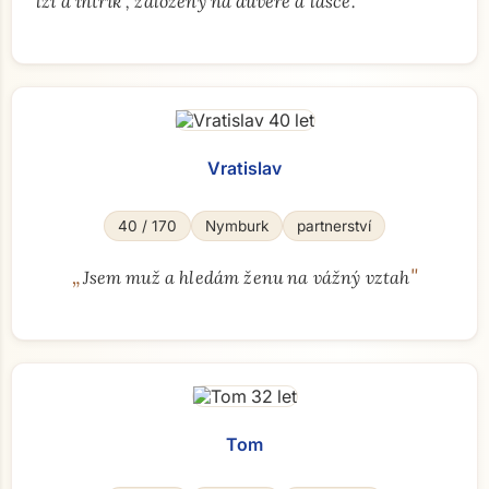
"
lží a intrik , založený na důvěře a lásce.
Vratislav
40 / 170
Nymburk
partnerství
„
"
Jsem muž a hledám ženu na vážný vztah
Tom