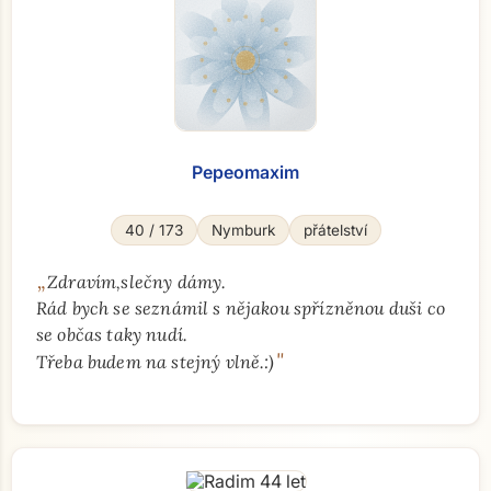
Pepeomaxim
40 / 173
Nymburk
přátelství
„
Zdravím,slečny dámy.
Rád bych se seznámil s nějakou spřízněnou duši co
se občas taky nudí.
"
Třeba budem na stejný vlně.:)