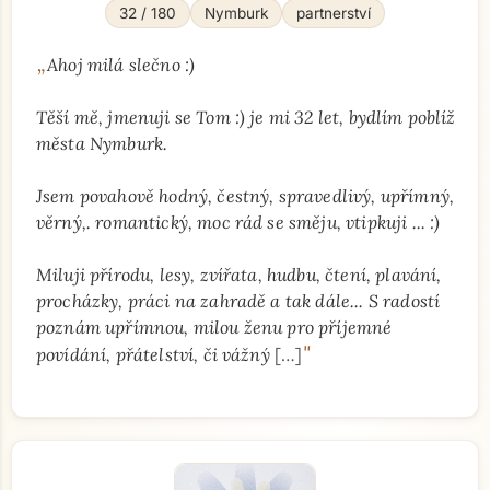
32 / 180
Nymburk
partnerství
„
Ahoj milá slečno :)
Těší mě, jmenuji se Tom :) je mi 32 let, bydlím poblíž
města Nymburk.
Jsem povahově hodný, čestný, spravedlivý, upřímný,
věrný,. romantický, moc rád se směju, vtipkuji ... :)
Miluji přírodu, lesy, zvířata, hudbu, čtení, plavání,
procházky, práci na zahradě a tak dále... S radostí
poznám upřímnou, milou ženu pro příjemné
"
povídání, přátelství, či vážný
[…]