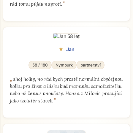
"
rád tomu půjdu naproti.
Přejít na hlavní obsah
Jan
star
58 / 180
Nymburk
partnerství
„
ahoj holky, no rád bych prostě normální obyčejnou
holku pro život a lásku bud maminku samoživitelku
nebo už ženu s vnoučaty. Honza z Milovic pracující
"
jako izolatér staveb.