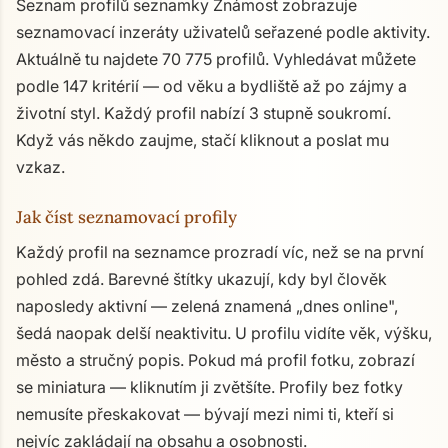
Seznam profilů seznamky Známost zobrazuje
seznamovací inzeráty uživatelů seřazené podle aktivity.
Aktuálně tu najdete 70 775 profilů. Vyhledávat můžete
podle 147 kritérií — od věku a bydliště až po zájmy a
životní styl. Každý profil nabízí 3 stupně soukromí.
Když vás někdo zaujme, stačí kliknout a poslat mu
vzkaz.
Jak číst seznamovací profily
Každý profil na seznamce prozradí víc, než se na první
pohled zdá. Barevné štítky ukazují, kdy byl člověk
naposledy aktivní — zelená znamená „dnes online",
šedá naopak delší neaktivitu. U profilu vidíte věk, výšku,
město a stručný popis. Pokud má profil fotku, zobrazí
se miniatura — kliknutím ji zvětšíte. Profily bez fotky
nemusíte přeskakovat — bývají mezi nimi ti, kteří si
nejvíc zakládají na obsahu a osobnosti.