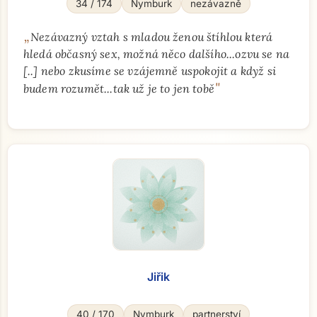
34 / 174
Nymburk
nezávazně
„
Nezávazný vztah s mladou ženou štíhlou která
hledá občasný sex, možná něco dalšího...ozvu se na
[..] nebo zkusíme se vzájemně uspokojit a když si
"
budem rozumět...tak už je to jen tobě
Jiřik
40 / 170
Nymburk
partnerství