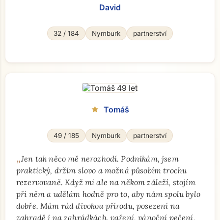
David
32 / 184
Nymburk
partnerství
Tomáš
star
49 / 185
Nymburk
partnerství
„
Jen tak něco mě nerozhodí. Podnikám, jsem
praktický, držím slovo a možná působím trochu
rezervovaně. Když mi ale na někom záleží, stojím
při něm a udělám hodně pro to, aby nám spolu bylo
dobře. Mám rád divokou přírodu, posezení na
zahradě i na zahrádkách, vaření, vánoční pečení,