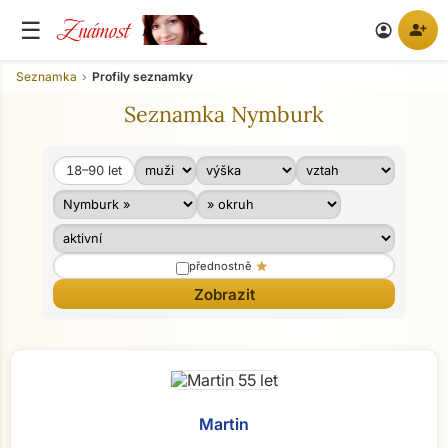
Známost
☰
person_add
account_circle
Seznamka
Profily seznamky
Seznamka Nymburk
18–90
let
Věk od
Věk do
star
přednostně
Martin