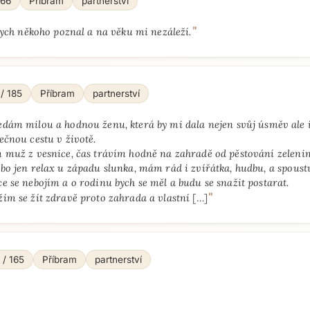
166
Příbram
partnerství
"
ych někoho poznal a na věku mi nezáleží.
 / 185
Příbram
partnerství
edám milou a hodnou ženu, která by mi dala nejen svůj úsměv ale 
ečnou cestu v životě.
m muž z vesnice, čas trávím hodně na zahradě od pěstování zeleni
bo jen relax u západu slunka, mám rád i zvířátka, hudbu, a spoustu
e se nebojím a o rodinu bych se měl a budu se snažit postarat.
Přejít na hlavní obsah
"
ím se žít zdravě proto zahrada a vlastní
[…]
 / 165
Příbram
partnerství