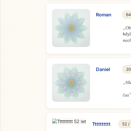
Roman
64
„
Ob
kdy
nech
Daniel
20
„
Hl
čas
Tttttttttt
52 /