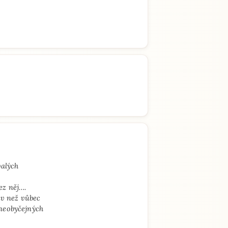
valých
ez něj….
ív než vůbec
neobyčejných