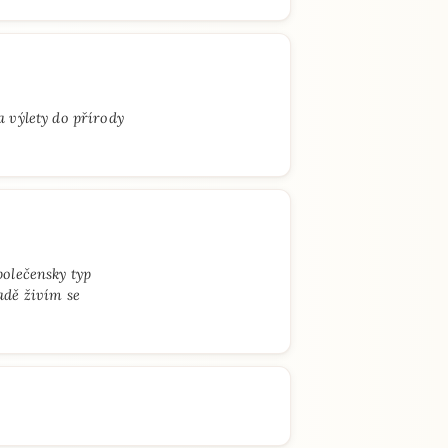
a výlety do přírody
polečensky typ
adě živím se