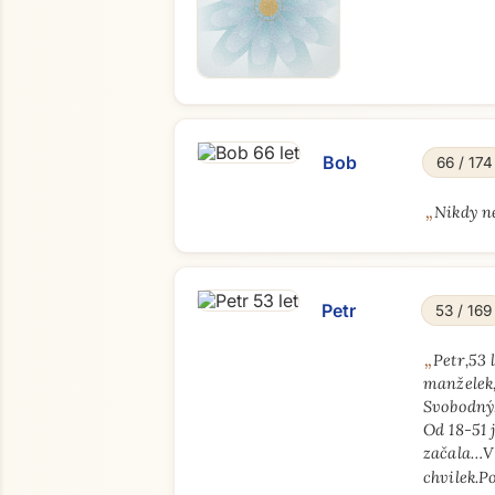
Bob
66 / 174
„
Nikdy ne
Petr
53 / 169
„
Petr,53 
manželek
Svobodný,
Od 18-51 
začala…V 
chvilek.