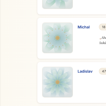
Michal
18
„
Ah
šuká
Ladislav
47