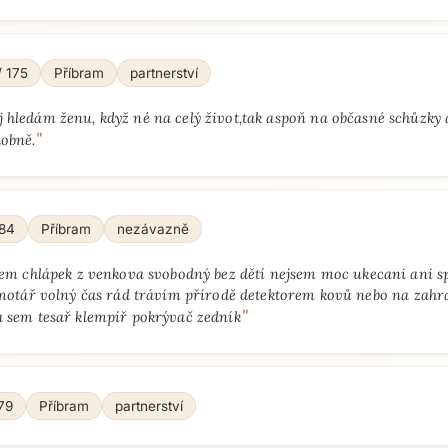
/ 175
Příbram
partnerství
j hledám ženu, když né na celý život,tak aspoň na občasné schůzky 
"
obně.
184
Příbram
nezávazně
sem chlápek z venkova svobodný bez dětí nejsem moc ukecani ani s
motář volný čas rád trávím přírodě detektorem kovů nebo na zahr
"
 sem tesař klempíř pokrývač zedník
179
Příbram
partnerství