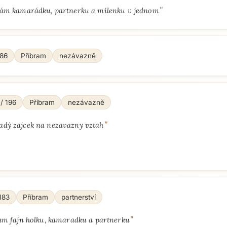
"
ám kamarádku, partnerku a milenku v jednom
186
Příbram
nezávazně
 / 196
Příbram
nezávazně
"
adý zajcek na nezavazny vztah
183
Příbram
partnerství
"
am fajn holku, kamaradku a partnerku