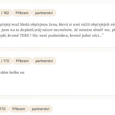
 / 162
Příbram
partnerství
yčejný muž hledá obyčejnou ženu, která si umí vážit obyčejných vě
ž jsem na to doplatil,svůj názor nezměním. Ač nemám téměř nic, p
"
ybí, kromě TEBE ! Nic není podmínkou, kromě jedné věci...
 / 170
Příbram
partnerství
edám holku na
"
 170
Příbram
partnerství