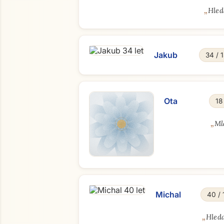
„
Hled
Jakub
34 / 
Ota
18
„
Ml
Michal
40 / 
„
Hled