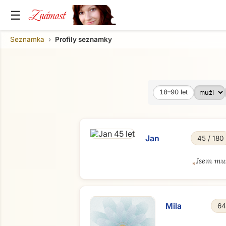
Známost
☰
Seznamka
Profily seznamky
18–90
let
Věk od
Věk do
Jan
45 / 180
„
Jsem muž
Mila
64