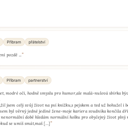
Příbram
přátelství
"
ní pozdě ...
Příbram
partnerství
let, modré oči, hodně smyslu pro humor,ale malá-nulová sbírka bý
,
žil jsem celý svůj život na psí knížku,s pejskem a ted už bohužel i b
jsem byl věrný jedné jediné žene-moje kariera svudníka končila dř
nenormální době hledám normální holku pro obyčejný život plný 
"
Pokud se umíš smát,maš
[…]