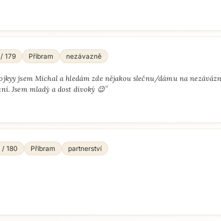
 / 179
Příbram
nezávazně
ojkyy jsem Michal a hledám zde nějakou slečnu/dámu na nezávázn
"
ní. Jsem mladý a dost divoký 😉
 / 180
Příbram
partnerství