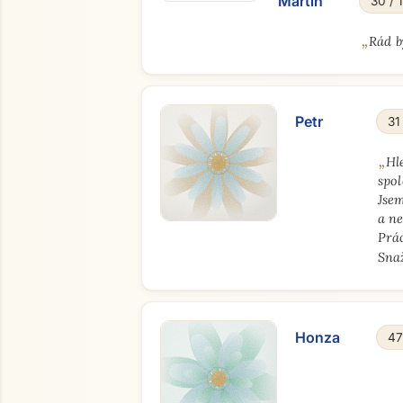
Martin
30 / 
„
Rád b
Petr
31
„
Hl
spol
Jse
a ne
Prác
Snaž
Honza
47