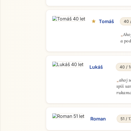
Tomáš
star
40 
„
Aho
a pod
Lukáš
40 / 
„
ahoj 
spíš sa
rukama
Roman
51 / 