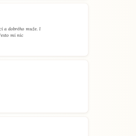
cí a dobrého muže. I
řesto mi nic