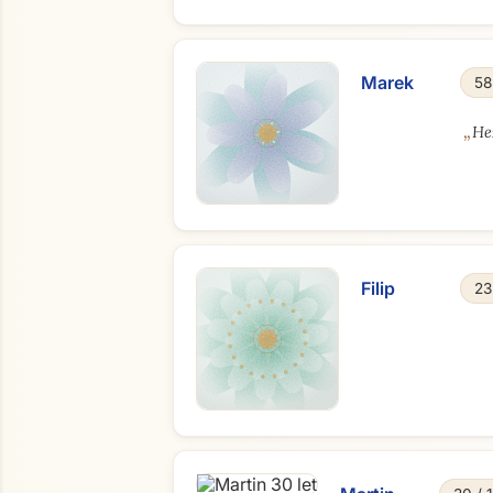
Marek
58
„
He
Filip
23