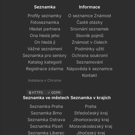
Seznamka
Informace
Profily seznamky
O seznamce Známost
Fotoseznamka
Časté otázky
Hledat partnera
Srovnání seznamek
Ona hledá jeho
Slovník pojmů
On hledá ji
Známost v číslech
Vážné seznámení
Podmínky užití
Seznamka pro seniory
Ochrana soukromí
Katalog kategorií
Seznamování
Registrace zdarma
Nápověda k seznamce
Kontakt
Instalace v Chrome
🔒 HTTPS
✓ GDPR
Seznamka ve městech
Seznamka v krajích
Seznamka Praha
Praha
Seznamka Brno
Středočeský kraj
Seznamka Ostrava
Jihomoravský kraj
Seznamka Plzeň
Moravskoslezský kraj
Seznamka Liberec
Jihočeský kraj