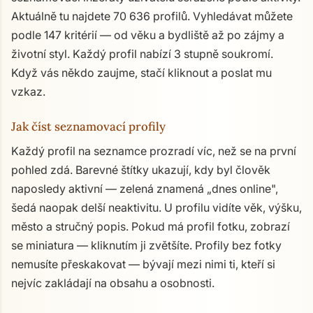
Aktuálně tu najdete 70 636 profilů. Vyhledávat můžete
podle 147 kritérií — od věku a bydliště až po zájmy a
životní styl. Každý profil nabízí 3 stupně soukromí.
Když vás někdo zaujme, stačí kliknout a poslat mu
vzkaz.
Jak číst seznamovací profily
Každý profil na seznamce prozradí víc, než se na první
pohled zdá. Barevné štítky ukazují, kdy byl člověk
naposledy aktivní — zelená znamená „dnes online",
šedá naopak delší neaktivitu. U profilu vidíte věk, výšku,
město a stručný popis. Pokud má profil fotku, zobrazí
se miniatura — kliknutím ji zvětšíte. Profily bez fotky
nemusíte přeskakovat — bývají mezi nimi ti, kteří si
nejvíc zakládají na obsahu a osobnosti.