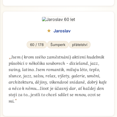
Jaroslav
star
60 / 178
Šumperk
přátelství
„
Jsem ( krom svého zaměstnání) aktivní hudebník
působící v několika souborech - dixieland, jazz,
swing, latino. Jsem romantik, miluju léto, teplo,
slunce, jazz, salsu, relax, výlety, galerie, umění,
architekturu, dějiny, víkendové snídaně, dobrý kafe
a něco k němu...život je úžasný dar, ať každej den
stojí za to...jestli to chceš sdílet se mnou, ozvi se
"
mi.