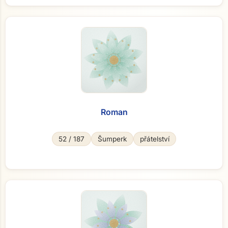
Roman
52 / 187
Šumperk
přátelství