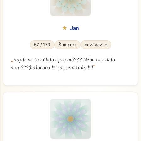
Jan
star
57 / 170
Šumperk
nezávazně
„
najde se to někdo i pro mě??? Nebo tu nikdo
"
není???;halooooo !!!! ja jsem tady!!!!!