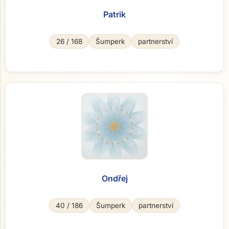
Patrik
26 / 168
Šumperk
partnerství
Ondřej
40 / 186
Šumperk
partnerství