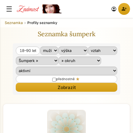
Známost
☰
person_add
account_circle
Seznamka
Profily seznamky
Seznamka šumperk
18–90
let
Věk od
Věk do
star
přednostně