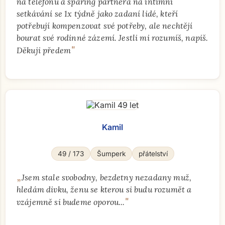
na telefonu a sparing partnera na intimní
setkávání se 1x týdně jako zadaní lidé, kteří
potřebují kompenzovat své potřeby, ale nechtějí
bourat své rodinné zázemí. Jestli mi rozumíš, napiš.
"
Děkuji předem
Kamil
49 / 173
Šumperk
přátelství
„
Jsem stale svobodny, bezdetny nezadany muž,
hledám divku, ženu se kterou si budu rozumět a
"
vzájemně si budeme oporou...