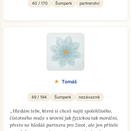
40 / 170
Šumperk
partnerství
Tomáš
star
49 / 194
Šumperk
nezávazně
„
Hledám tebe, která si chceš najít spolehlivého,
čistotného muže s úrovní jak fyzickou tak morální,
přesto ne hledáš partnera pro život, ale jen přítele