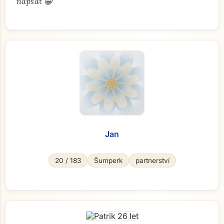
"
napsat 😀
Jan
20 / 183
Šumperk
partnerství