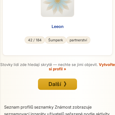
Leeon
42 / 184
Šumperk
partnerství
Stovky lidí zde hledají skrytě — nechte se jimi objevit.
Vytvořte
si profil »
Další 》
Seznam profilů seznamky Známost zobrazuje
seznamovací inzeráty uživatelů seřazené podle aktivity.