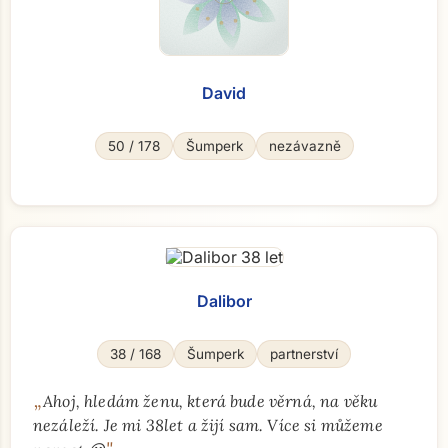
David
50 / 178
Šumperk
nezávazně
Přejít na hlavní obsah
Dalibor
38 / 168
Šumperk
partnerství
„
Ahoj, hledám ženu, která bude věrná, na věku
nezáleží. Je mi 38let a žijí sam. Více si můžeme