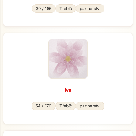
30 / 165
Třebíč
partnerství
Iva
54 / 170
Třebíč
partnerství