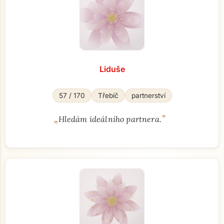
Liduše
57 / 170
Třebíč
partnerství
„
"
Hledám ideálního partnera.