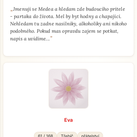
„
Jmenuji se Medea a hledam zde budoucího pritele
- partaka do života. Mel by byt hodny a chapajici.
Nehledam tu zadne nasilniky, alkoholiky ani nikoho
podobného. Pokud mas opravdu zajem se potkat,
"
napis a uvidíme...
Eva
61 / 168
Třebíč
přátelství