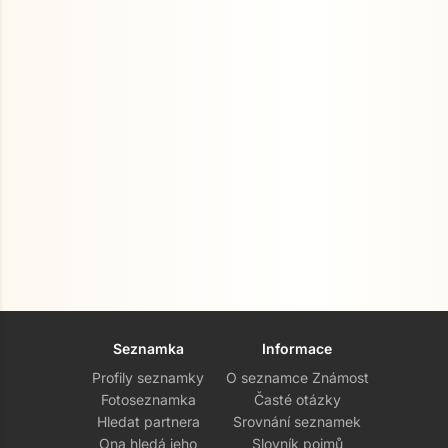
Seznamka
Informace
Profily seznamky
O seznamce Známost
Fotoseznamka
Časté otázky
Hledat partnera
Srovnání seznamek
Ona hledá jeho
Slovník pojmů