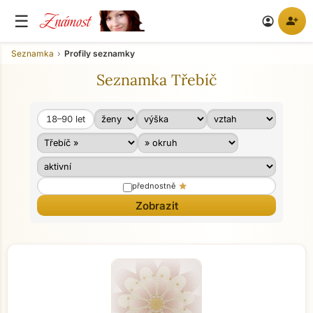
Známost
☰
person_add
account_circle
Seznamka
Profily seznamky
Seznamka Třebíč
18–90
let
Věk od
Věk do
star
přednostně