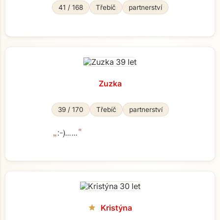
41 / 168
Třebíč
partnerství
Zuzka
39 / 170
Třebíč
partnerství
„
"
:-)......
Kristýna
star