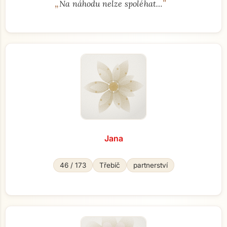
„
"
Na náhodu nelze spoléhat…
Jana
46 / 173
Třebíč
partnerství