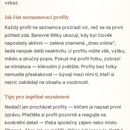
vzkaz.
Jak číst seznamovací profily
Každý profil na seznamce prozradí víc, než se na první
pohled zdá. Barevné štítky ukazují, kdy byl člověk
naposledy aktivní — zelená znamená „dnes online",
šedá naopak delší neaktivitu. U profilu vidíte věk, výšku,
město a stručný popis. Pokud má profil fotku, zobrazí
se miniatura — kliknutím ji zvětšíte. Profily bez fotky
nemusíte přeskakovat — bývají mezi nimi ti, kteří si
nejvíc zakládají na obsahu a osobnosti.
Tipy pro úspěšné seznámení
Nestačí jen procházet profily — klíčem je napsat první
zprávu. Přečtěte si profil pozorně a reagujte na
konkrétní detail — třeba společný zájem nebo místo.