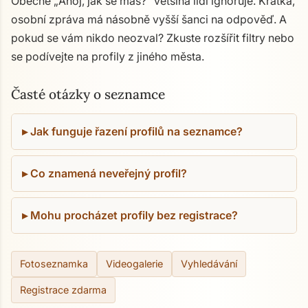
Obecné „Ahoj, jak se máš?" většina lidí ignoruje. Krátká,
osobní zpráva má násobně vyšší šanci na odpověď. A
pokud se vám nikdo neozval? Zkuste rozšířit filtry nebo
se podívejte na profily z jiného města.
Časté otázky o seznamce
Jak funguje řazení profilů na seznamce?
Co znamená neveřejný profil?
Mohu procházet profily bez registrace?
Fotoseznamka
Videogalerie
Vyhledávání
Registrace zdarma