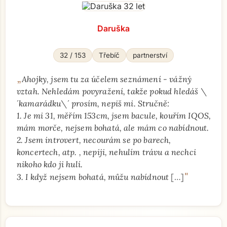
Daruška
32 / 153
Třebíč
partnerství
„
Ahojky, jsem tu za účelem seznámení - vážný
vztah. Nehledám povyražení, takže pokud hledáš \
´kamarádku\´ prosím, nepiš mi. Stručně:
1. Je mi 31, měřím 153cm, jsem bacule, kouřím IQOS,
mám morče, nejsem bohatá, ale mám co nabídnout.
2. Jsem introvert, necourám se po barech,
koncertech, atp. , nepiji, nehulím trávu a nechci
nikoho kdo ji hulí.
"
3. I když nejsem bohatá, můžu nabídnout
[…]