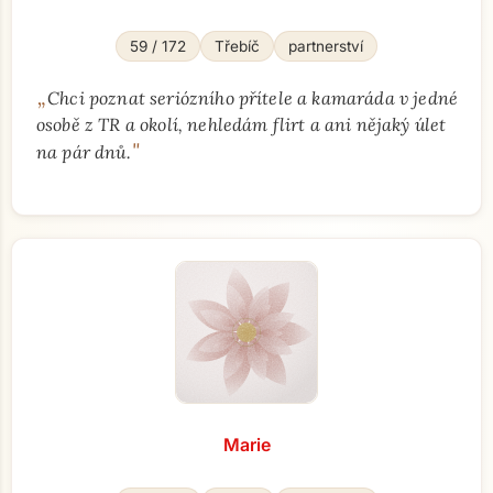
59 / 172
Třebíč
partnerství
„
Chci poznat seriózního přítele a kamaráda v jedné
osobě z TR a okolí, nehledám flirt a ani nějaký úlet
"
na pár dnů.
Přejít na hlavní obsah
Marie