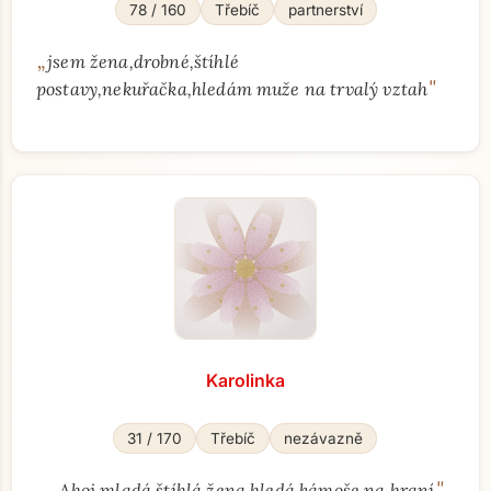
78 / 160
Třebíč
partnerství
„
jsem žena,drobné,štíhlé
"
postavy,nekuřačka,hledám muže na trvalý vztah
Karolinka
31 / 170
Třebíč
nezávazně
„
"
Ahoj mladá štíhlá žena hledá kámoše na hraní