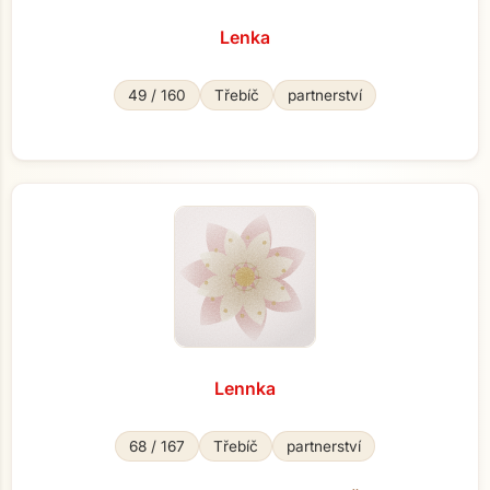
Lenka
49 / 160
Třebíč
partnerství
Lennka
68 / 167
Třebíč
partnerství