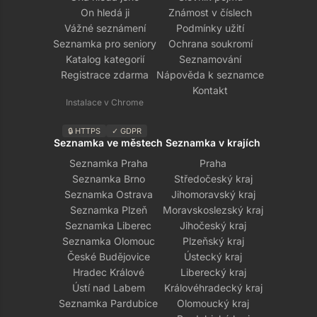
On hledá ji
Známost v číslech
Vážné seznámení
Podmínky užití
Seznamka pro seniory
Ochrana soukromí
Katalog kategorií
Seznamování
Registrace zdarma
Nápověda k seznamce
Kontakt
Instalace v Chrome
🔒 HTTPS
✓ GDPR
Seznamka ve městech
Seznamka v krajích
Seznamka Praha
Praha
Seznamka Brno
Středočeský kraj
Seznamka Ostrava
Jihomoravský kraj
Seznamka Plzeň
Moravskoslezský kraj
Seznamka Liberec
Jihočeský kraj
Seznamka Olomouc
Plzeňský kraj
České Budějovice
Ústecký kraj
Hradec Králové
Liberecký kraj
Ústí nad Labem
Královéhradecký kraj
Seznamka Pardubice
Olomoucký kraj